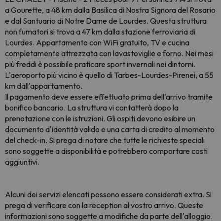
a Gourette, a 48 km dalla Basilica di Nostra Signora del Rosario
e dal Santuario di Notre Dame de Lourdes. Questa struttura
non fumatori si trova a 47 km dalla stazione ferroviaria di
Lourdes. Appartamento con WiFi gratuito, TV e cucina
completamente attrezzata con lavastoviglie e forno. Nei mesi
più freddi è possibile praticare sport invernali nei dintorni.
L'aeroporto più vicino è quello di Tarbes-Lourdes-Pirenei, a 55
km dall'appartamento.
Il pagamento deve essere effettuato prima dell'arrivo tramite
bonifico bancario. La struttura vi contatterà dopo la
prenotazione con le istruzioni. Gli ospiti devono esibire un
documento d'identità valido e una carta di credito al momento
del check-in. Si prega di notare che tutte le richieste speciali
sono soggette a disponibilità e potrebbero comportare costi
aggiuntivi.
Alcuni dei servizi elencati possono essere considerati extra. Si
prega di verificare con la reception al vostro arrivo. Queste
informazioni sono soggette a modifiche da parte dell'alloggio.