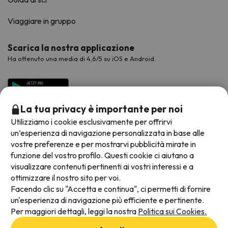
Viaggiare in gruppo
Scarica la nostra applicazione
Ha ottenuto una media di 4,6/5 su iOS e Android.
La tua privacy è importante per noi
Utilizziamo i cookie esclusivamente per offrirvi
un’esperienza di navigazione personalizzata in base alle
vostre preferenze e per mostrarvi pubblicità mirate in
funzione del vostro profilo. Questi cookie ci aiutano a
visualizzare contenuti pertinenti ai vostri interessi e a
Metodi di pagamento disponibili
ottimizzare il nostro sito per voi.
Facendo clic su "Accetta e continua", ci permetti di fornire
un'esperienza di navigazione più efficiente e pertinente.
Per maggiori dettagli, leggi la nostra
Politica sui Cookies.