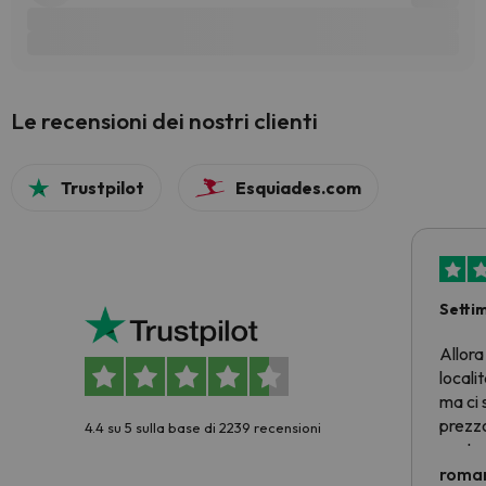
Le recensioni dei nostri clienti
Trustpilot
Esquiades.com
Setti
Allora
locali
ma ci 
prezzo
4.4 su 5 sulla base di 2239 recensioni
nostra 
econom
roman