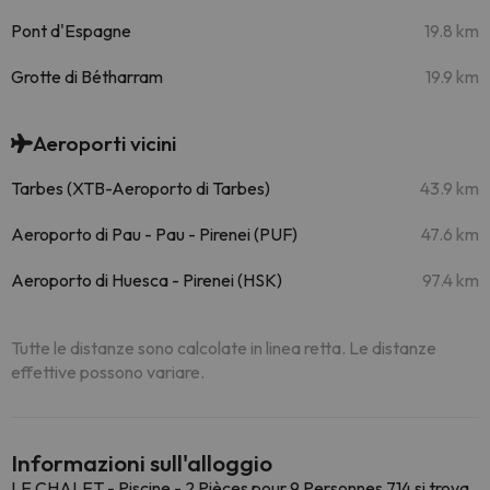
Pont d'Espagne
19.8 km
Grotte di Bétharram
19.9 km
Aeroporti vicini
Tarbes (XTB-Aeroporto di Tarbes)
43.9 km
Aeroporto di Pau - Pau - Pirenei (PUF)
47.6 km
Aeroporto di Huesca - Pirenei (HSK)
97.4 km
Tutte le distanze sono calcolate in linea retta. Le distanze
effettive possono variare.
Informazioni sull'alloggio
LE CHALET - Piscine - 2 Pièces pour 9 Personnes 714 si trova