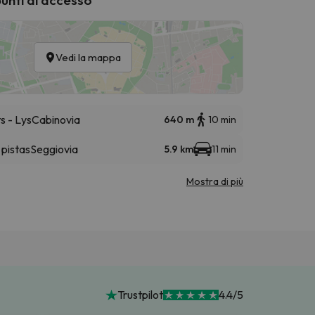
Vedi la mappa
s - Lys
Cabinovia
640 m
10 min
 pistas
Seggiovia
5.9 km
11 min
Mostra di più
Trustpilot
4.4/5