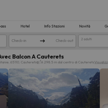
pass
Hotel
Info Stazioni
Novità
G
2 adulti
Check-in
Check-out
vec Balcon A Cauterets
a
anie, 65110, Cauterets
A 298.5 m dal centro di Cauterets
Visualiz
ispondente alla sua ricerca. Provare a modificare la destinazione.