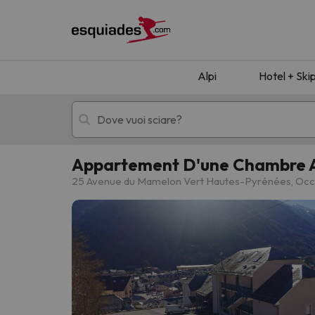
Alpi
Hotel + Ski
Appartement D'une Chambre A
Hotel + skipass
Hotel di montagn
25 Avenue du Mamelon Vert Hautes-Pyrénées, Occit
Ops, non abbiamo trovato alcun risultato corr