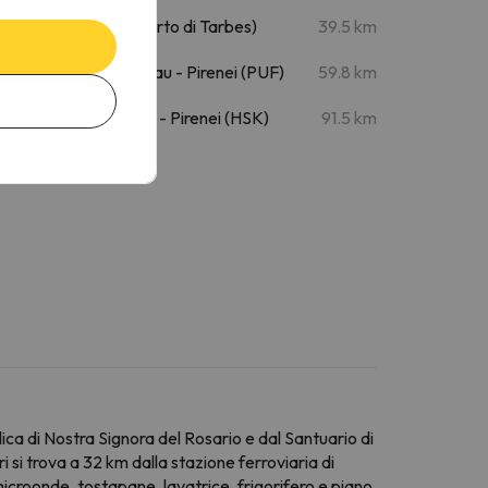
Tarbes (XTB-Aeroporto di Tarbes)
39.5 km
Aeroporto di Pau - Pau - Pirenei (PUF)
59.8 km
Aeroporto di Huesca - Pirenei (HSK)
91.5 km
ca di Nostra Signora del Rosario e dal Santuario di
si trova a 32 km dalla stazione ferroviaria di
croonde, tostapane, lavatrice, frigorifero e piano