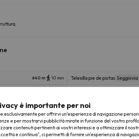
ruttura.
ine
Telesilla pie de pistas
Seggiovia
640 m
10 min
10.7 km
36 min
ivacy è importante per noi
ie esclusivamente per offrirvi un’esperienza di navigazione person
ambre Avec Balcon A Cauterets
enze e per mostrarvi pubblicità mirate in funzione del vostro profil
izzare contenuti pertinenti ai vostri interessi e a ottimizzare il nostr
Luoghi di interesse
ccetta e continua", ci permetti di fornire un'esperienza di navigazi