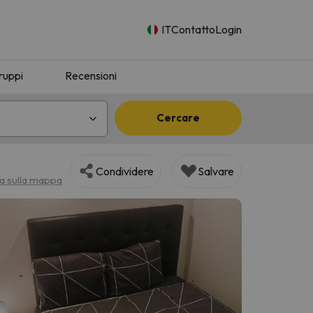
IT
Contatto
Login
ruppi
Recensioni
Cercare
Condividere
Salvare
za sulla mappa