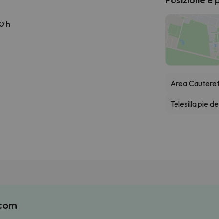
0 h
Area Cauteret
Telesilla pie de
.com