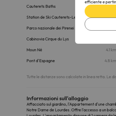
efficiente e perti
Cauterets Baths
440 
Station de Ski Cauterets-Le Lys
3.3 k
Parco nazionale dei Pirenei
3.5 k
Cabinovia Cirque du Lys
3.8 k
Moun Né
4.1 k
Pont d'Espagne
4.8 k
Tutte le distanze sono calcolate in linea retta. Le 
Informazioni sull'alloggio
Affacciato sul giardino, l'Appartement d'une chamb
Notre Dame de Lourdes. Offre l'accesso a un balcon
Lourdes. L'appartamento dispone di 1 camera da le