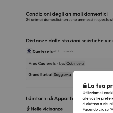
Condizioni degli animali domestici
Gli animali domestici non sono ammessi in questa st
Distanze dalle stazioni sciistiche vic
Cauterets
40 km sciabili
Area Cauterets - Lys
Cabinovia
Grand Barbat
Seggiovia
La tua pr
Utilizziamo i cook
I dintorni di Appartement D'une Ch
alle vostre prefer
ci aiutano a visual
Nelle vicinanze
Facendo clic su "A