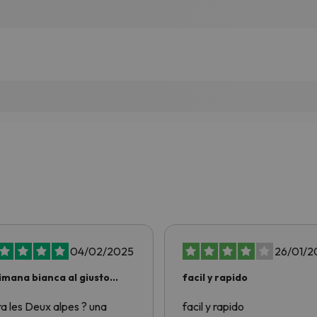
04/02/2025
26/01/2
imana bianca al giusto
facil y rapido
zo!
ra les Deux alpes ? una
facil y rapido