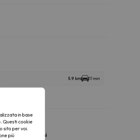
5.9 km
11 min
alizzata in base
o. Questi cookie
o sito per voi.
Aeroporti vicini
one più