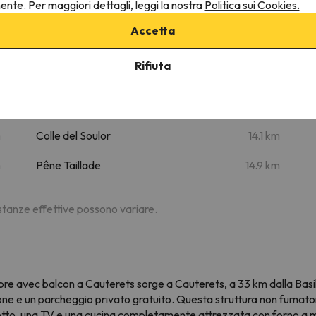
nente. Per maggiori dettagli, leggi la nostra
Politica sui Cookies.
m
Lago di Gaube
6.9 km
Accetta
m
Grand Barbat
7 km
Rifiuta
m
Eagles Donjon
10.2 km
m
Thermes d'Argelès-Gazost
12.9 km
m
Colle del Soulor
14.1 km
m
Pêne Taillade
14.9 km
distanze effettive possono variare.
re avec balcon a Cauterets sorge a Cauterets, a 33 km dalla Basili
e e un parcheggio privato gratuito. Questa struttura non fumatori 
tto, una TV e una cucina completamente attrezzata con forno a mi