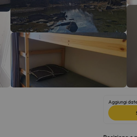
la strada. Non appena troverà la bussola, tornerà.
Aggiungi date 
Posizione e 