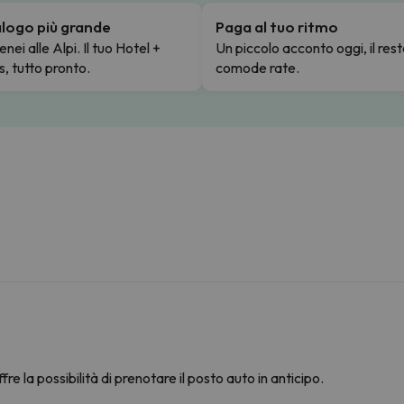
talogo più grande
Paga al tuo ritmo
enei alle Alpi. Il tuo Hotel +
Un piccolo acconto oggi, il rest
s, tutto pronto.
comode rate.
fre la possibilità di prenotare il posto auto in anticipo.