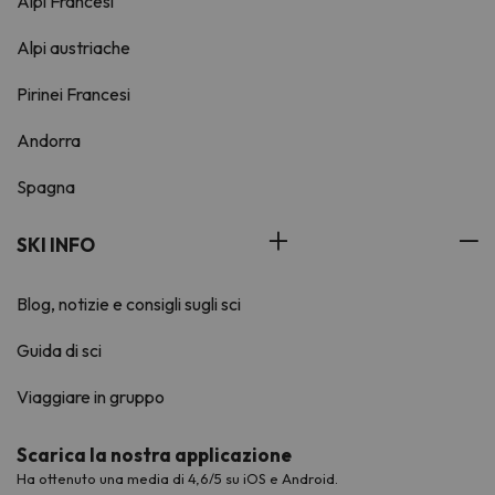
Alpi Francesi
Alpi austriache
Pirinei Francesi
Andorra
Spagna
SKI INFO
Blog, notizie e consigli sugli sci
Guida di sci
Viaggiare in gruppo
Scarica la nostra applicazione
Ha ottenuto una media di 4,6/5 su iOS e Android.