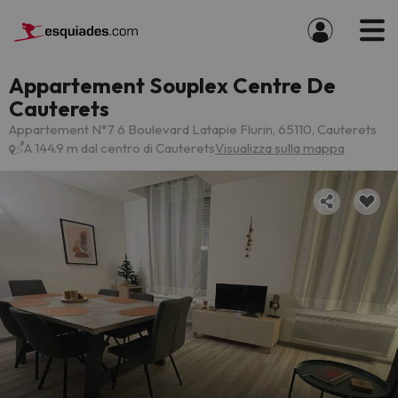
Appartement Souplex Centre De
Cauterets
Appartement N°7 6 Boulevard Latapie Flurin, 65110, Cauterets
A 144.9 m dal centro di Cauterets
Visualizza sulla mappa