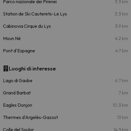
Parco nazionale dei Pirenei
3.3 km
Station de Ski Cauterets-Le Lys
3.3 km
Cabinovia Cirque du Lys
3.9 km
Moun Né
4.2 km
Pont d'Espagne
4.7 km
Luoghi di interesse
Lago di Gaube
6.7 km
Grand Barbat
7 km
Eagles Donjon
10.3 km
Thermes d'Argelès-Gazost
13 km
Colle del Soulor
14.3 km