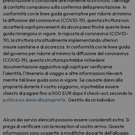
prenotazione o contattare direttamente la struttura. I dettagli
di contatto compaiono sulla conferma della prenotazione. In
conformità con le linee guida governative per ridurre al minimo
la diffusione del coronavirus (COVID-19), questa struttura non
accetterà ospiti provenienti da alcuni paesi finché queste linee
guida rimangono in vigore. In risposta al coronavirus (COVID-
19), la struttura sta attualmente implementando ulteriori
misure sanitarie e di sicurezza. In conformità con le linee guida
del governo per ridurre al minimo la diffusione del coronavirus
(COVID-19), questa struttura potrebbe richiedere
documentazione aggiuntiva agli ospiti per verificarne
l'identità, l'itinerario di viaggio e altre informazioni rilevanti
mentre tali linee guida sono in vigore. Se causate danni alla
proprietà durante il vostro soggiorno, vi potrebbe essere
chiesto di pagare fino a 500 EUR dopo il check-out, secondo la
politica sui danni alla proprietà
. Gestito da un individuo
Alcuni dei servizi elencati possono essere considerati extra. Si
prega di verificare con la reception al vostro arrivo. Queste
informazioni sono soggette a modifiche da parte dell'alloggio.