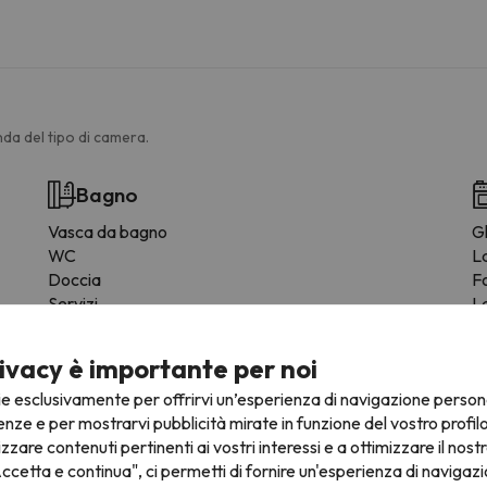
da del tipo di camera.
Bagno
Vasca da bagno
Gl
WC
L
Doccia
F
Servizi
L
Douche ou baignoire
F
Bagno privato
C
ivacy è importante per noi
Bidet
M
ie esclusivamente per offrirvi un’esperienza di navigazione person
Carta igienica
S
enze e per mostrarvi pubblicità mirate in funzione del vostro profil
Shampoo
T
izzare contenuti pertinenti ai vostri interessi e a ottimizzare il nostr
Gel doccia
St
ccetta e continua", ci permetti di fornire un'esperienza di navigazi
Fo