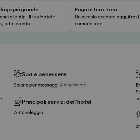
talogo più grande
Paga al tuo ritmo
enei alle Alpi. Il tuo Hotel +
Un piccolo acconto oggi, il rest
s, tutto pronto.
comode rate.
Spa e benessere
Salone per massaggi
B
A pagamento
S
ee
so
Principali servizi dell'hotel
Autonoleggio
a