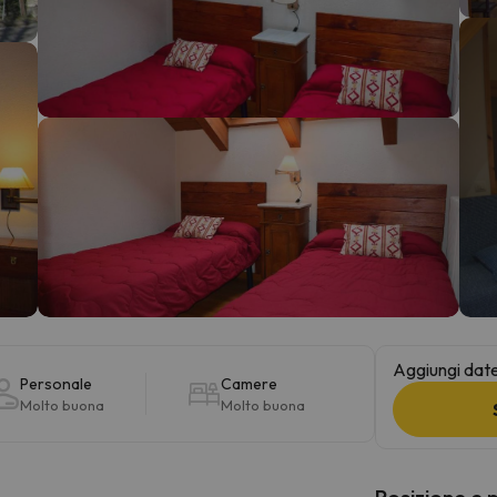
la strada. Non appena troverà la bussola, tornerà.
Aggiungi date 
Personale
Camere
Molto buona
Molto buona
Posizione e 