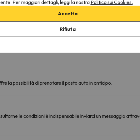
nente. Per maggiori dettagli, leggi la nostra
Politica sui Cookies.
Accetta
Rifiuta
fre la possibilità di prenotare il posto auto in anticipo.
ultarne le condizioni è indispensabile inviarci un messaggio attrav