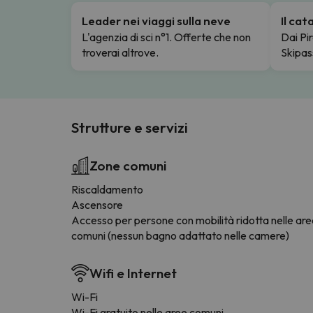
Leader nei viaggi sulla neve
Il ca
L'agenzia di sci n°1. Offerte che non
Dai Pir
troverai altrove.
Skipas
Strutture e servizi
Zone comuni
Riscaldamento
Ascensore
Accesso per persone con mobilità ridotta nelle ar
comuni (nessun bagno adattato nelle camere)
Wifi e Internet
Wi-Fi
Wi-Fi gratuito nelle aree comuni