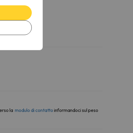
erso la
modulo di contatto
informandoci sul peso