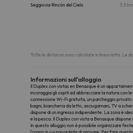
Seggiovia Rincón del Cielo
3.5 k
Tutte le distanze sono calcolate in linea retta. Le 
Informazioni sull'alloggio
Il Duplex con vistas en Benasque è un appartamento 
incoraggia gli ospiti ad abbracciare la natura con l
connessione Wi-Fi gratuita, un parcheggio privato 
bagni, biancheria da letto, asciugamani, TV a sche
dispone di un ingresso indipendente. La zona è ideale
e la pesca. Il Duplex con vista a Benasque dispone d
In questo alloggio non è possibile organizzare feste 
l'orario in cui prevedete di arrivare. Per fare ques