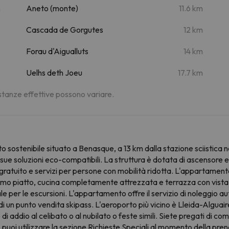
m
Aneto (monte)
11.6 km
Cascada de Gorgutes
12 km
Forau d'Aigualluts
14 km
Uelhs deth Joeu
17.7 km
distanze effettive possono variare.
sostenibile situato a Benasque, a 13 km dalla stazione sciistica n
e sue soluzioni eco-compatibili. La struttura è dotata di ascensore 
gratuito e servizi per persone con mobilità ridotta. L'appartament
rmo piatto, cucina completamente attrezzata e terrazza con vista 
 per le escursioni. L'appartamento offre il servizio di noleggio auto.
i un punto vendita skipass. L'aeroporto più vicino è Lleida-Alguair
di addio al celibato o al nubilato o feste simili. Siete pregati di 
to puoi utilizzare la sezione Richieste Speciali al momento della pre