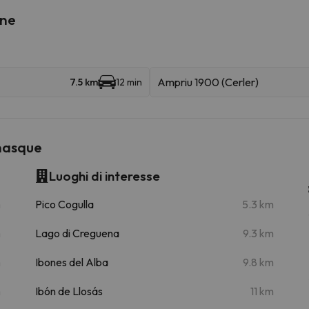
ine
Ampriu 1900 (Cerler)
7.5 km
12 min
enasque
Luoghi di interesse
m
Pico Cogulla
5.3 km
m
Lago di Creguena
9.3 km
m
Ibones del Alba
9.8 km
m
Ibón de Llosás
11 km