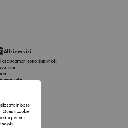
Altri servizi
i asciugamani sono disponibili
avatrice
orno
avastoviglie
rigo
afetière
icroonde
alizzata in base
tendino
o. Questi cookie
ostapane
o sito per voi.
oviglie
one più
rnelli