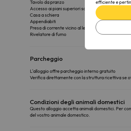
efficiente e perti
Tavolo da pranzo
Accesso ai piani superiori solo tramite scale
Casa a schiera
Appendiabiti
Presa di corrente vicino al letto
Rivelatore di fumo
Parcheggio
L'alloggio offre parcheggio interno gratuito
Verifica direttamente con la struttura ricettiva se of
Condizioni degli animali domestici
Questo alloggio accetta animali domestici. Per cons
del vostro animale domestico.