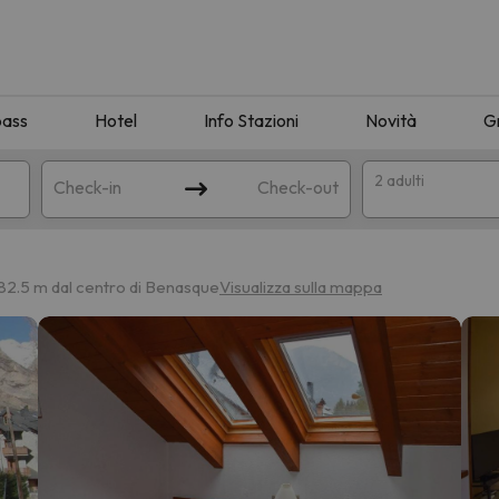
pass
Hotel
Info Stazioni
Novità
G
2 adulti
Check-in
Check-out
a
82.5 m dal centro di Benasque
Visualizza sulla mappa
ispondente alla sua ricerca. Provare a modificare la destinazione.