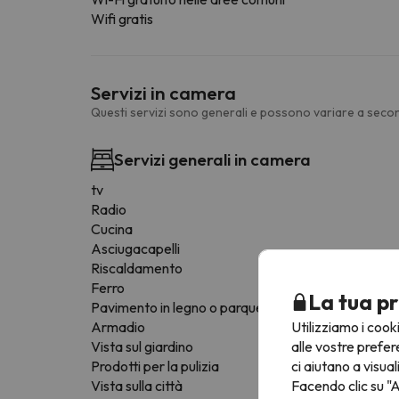
Wifi gratis
Servizi in camera
Questi servizi sono generali e possono variare a secon
Servizi generali in camera
tv
Radio
Cucina
Asciugacapelli
Riscaldamento
Ferro
La tua pr
Pavimento in legno o parquet
Utilizziamo i cook
Armadio
alle vostre prefer
Vista sul giardino
ci aiutano a visual
Prodotti per la pulizia
Facendo clic su "A
Vista sulla città