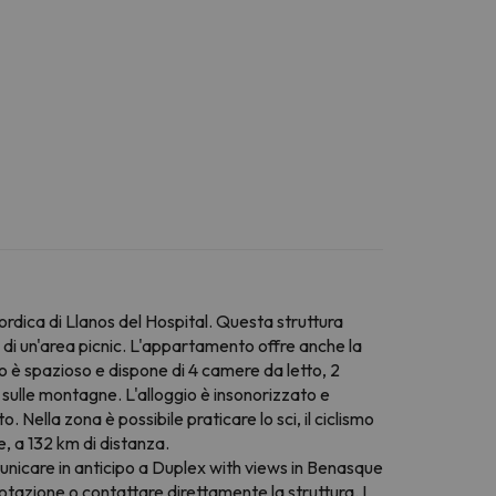
ordica di Llanos del Hospital. Questa struttura
e di un'area picnic. L'appartamento offre anche la
o è spazioso e dispone di 4 camere da letto, 2
sulle montagne. L'alloggio è insonorizzato e
 Nella zona è possibile praticare lo sci, il ciclismo
e, a 132 km di distanza.
comunicare in anticipo a Duplex with views in Benasque
notazione o contattare direttamente la struttura. I