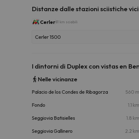
Distanze dalle stazioni sciistiche vic
Cerler
81 km sciabili
Cerler 1500
I dintorni di Duplex con vistas en B
Nelle vicinanze
Palacio de los Condes de Ribagorza
560 
Fondo
1.1 k
Seggiovia Batisielles
1.8 k
Seggiovia Gallinero
2.2 k