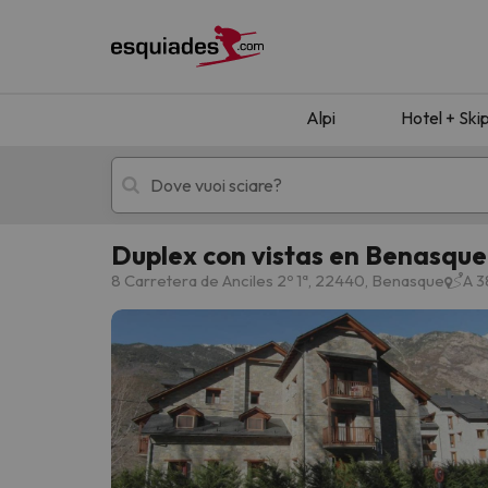
Alpi
Hotel + Ski
Duplex con vistas en Benasque
Hotel + skipass
Hotel di montagn
8 Carretera de Anciles 2º 1ª, 22440, Benasque
A 3
Ops, non abbiamo trovato alcun risultato corr