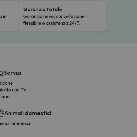
Garanzia totale
o in
Garanzia neve, cancellazione
flessibile e assistenza 24/7.
Servizi
alcone
alotto con TV
lario
Animali domestici
nimali ammessi