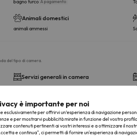
bagno turco
Ta
A pagamento
Animali domestici
animali ammessi
S
da del tipo di camera.
Servizi generali in camera
Cucina
Gl
Riscaldamento
L
Tavolo da pranzo
F
ivacy è importante per noi
Accesso ai piani superiori tramite ascensore
M
ie esclusivamente per offrirvi un’esperienza di navigazione person
Rivelatore di fumo
St
enze e per mostrarvi pubblicità mirate in funzione del vostro profil
Z
izzare contenuti pertinenti ai vostri interessi e a ottimizzare il nostr
Fo
ccetta e continua", ci permetti di fornire un'esperienza di navigazi