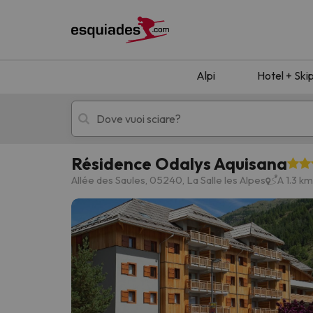
Alpi
Hotel + Ski
Résidence Odalys Aquisana
Hotel + skipass
Hotel di montagn
Allée des Saules, 05240, La Salle les Alpes
A 1.3 km
Ops, non abbiamo trovato alcun risultato corr