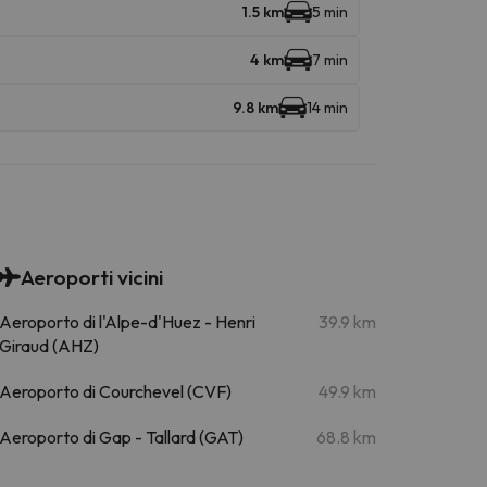
1.5 km
5 min
4 km
7 min
9.8 km
14 min
Aeroporti vicini
Aeroporto di l'Alpe-d'Huez - Henri
39.9 km
Giraud (AHZ)
Aeroporto di Courchevel (CVF)
49.9 km
Aeroporto di Gap - Tallard (GAT)
68.8 km