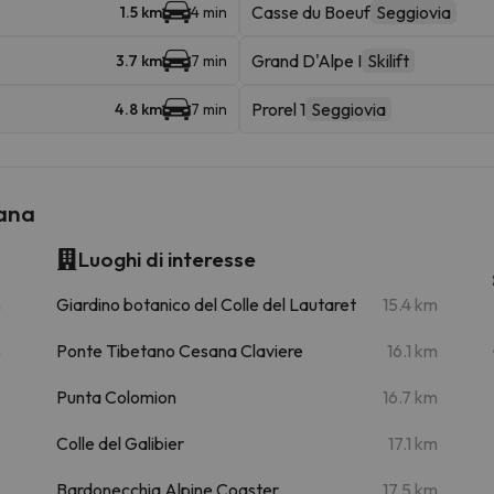
Casse du Boeuf
Seggiovia
1.5 km
4 min
Grand D'Alpe I
Skilift
3.7 km
7 min
Prorel 1
Seggiovia
4.8 km
7 min
sana
Luoghi di interesse
m
Giardino botanico del Colle del Lautaret
15.4 km
m
Ponte Tibetano Cesana Claviere
16.1 km
Punta Colomion
16.7 km
Colle del Galibier
17.1 km
Bardonecchia Alpine Coaster
17.5 km