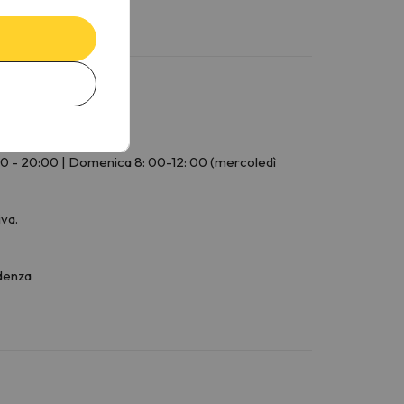
4:00 - 20:00 | Domenica 8: 00-12: 00 (mercoledì
iva.
idenza