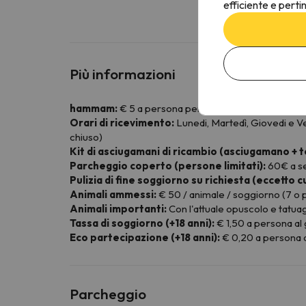
efficiente e perti
Più informazioni
hammam:
€ 5 a persona per sessione.
Orari di ricevimento:
Lunedi, Martedì, Giovedi e Ve
chiuso)
Kit di asciugamani di ricambio (asciugamano + t
Parcheggio coperto (persone limitati):
60€ a se
Pulizia di fine soggiorno su richiesta (eccetto c
Animali ammessi:
€ 50 / animale / soggiorno (7 o più
Animali importanti:
Con l'attuale opuscolo e tatuag
Tassa di soggiorno (+18 anni):
€ 1,50 a persona al
Eco partecipazione (+18 anni):
€ 0,20 a persona a
Parcheggio