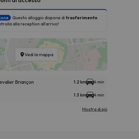
zione
Questo alloggio dispone di
trasferimento
rolla alla reception all'arrivo!
Vedi la mappa
evalier Briançon
1.2 km
4 min
1.3 km
4 min
Mostra di più