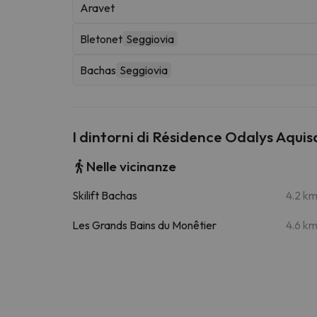
Aravet
Bletonet
Seggiovia
Bachas
Seggiovia
I dintorni di Résidence Odalys Aqui
Nelle vicinanze
Skilift Bachas
4.2 k
Les Grands Bains du Monêtier
4.6 k