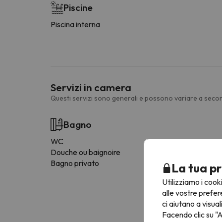
Piscine
Piscina interna
Servizi in camera
Questi servizi sono generali e possono variare a secon
Bagno
WC
Douche ou baignoire
Bagno privato
La tua pr
Utilizziamo i cook
alle vostre prefer
ci aiutano a visual
Facendo clic su "A