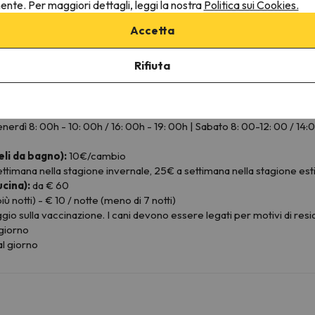
nente. Per maggiori dettagli, leggi la nostra
Politica sui Cookies.
Accetta
Rifiuta
nerdì 8: 00h - 10: 00h / 16: 00h - 19: 00h | Sabato 8: 00-12: 00 / 1
eli da bagno):
10€/cambio
ttimana nella stagione invernale, 25€ a settimana nella stagione est
ucina):
da € 60
 notti) - € 10 / notte (meno di 7 notti)
gio sulla vaccinazione. I cani devono essere legati per motivi di res
 giorno
l giorno