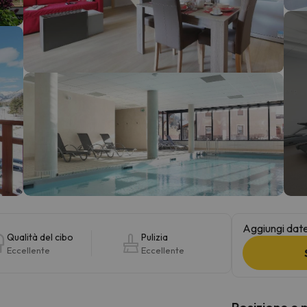
la strada. Non appena troverà la bussola, tornerà.
Aggiungi date 
Qualità del cibo
Pulizia
Eccellente
Eccellente
Posizione e 