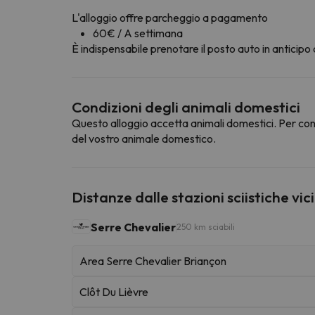
L'alloggio offre parcheggio a pagamento
60€ / A settimana
È indispensabile prenotare il posto auto in anticipo
Condizioni degli animali domestici
Questo alloggio accetta animali domestici. Per cons
del vostro animale domestico.
Distanze dalle stazioni sciistiche vic
Serre Chevalier
250 km sciabili
Area Serre Chevalier Briançon
Clôt Du Lièvre