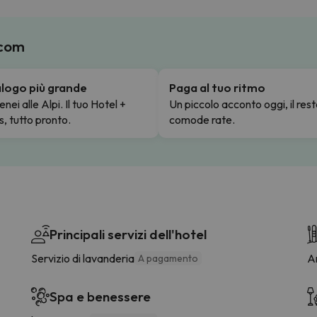
.com
talogo più grande
Paga al tuo ritmo
enei alle Alpi. Il tuo Hotel +
Un piccolo acconto oggi, il rest
s, tutto pronto.
comode rate.
Principali servizi dell'hotel
Servizio di lavanderia
Ar
A pagamento
Spa e benessere