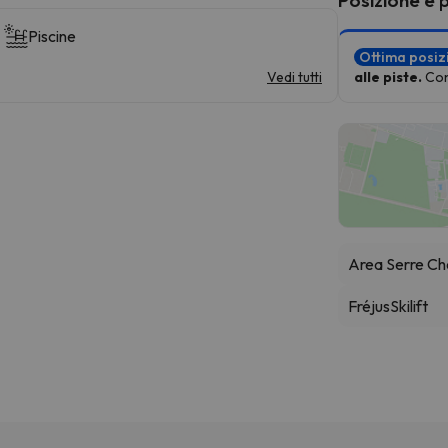
Piscine
Ottima posi
Vedi tutti
alle piste.
Cont
Area Serre Ch
Fréjus
Skilift