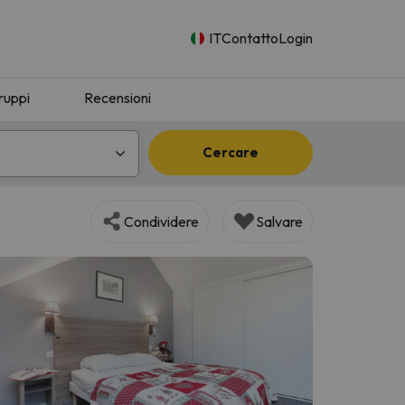
IT
Contatto
Login
ruppi
Recensioni
Cercare
Condividere
Salvare