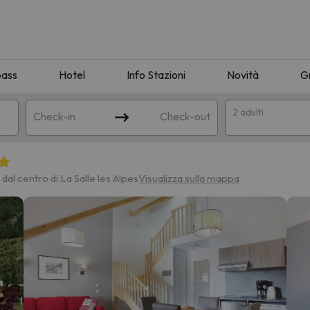
pass
Hotel
Info Stazioni
Novità
G
2 adulti
Check-in
Check-out
a
 dal centro di La Salle les Alpes
Visualizza sulla mappa
ispondente alla sua ricerca. Provare a modificare la destinazione.