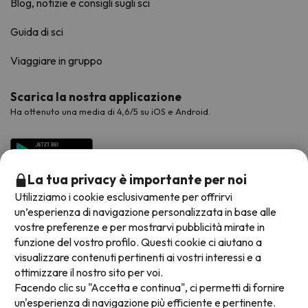
Blog, notizie e consigli sugli sci
Guida di sci
Viaggiare in gruppo
Scarica la nostra applicazione
Ha ottenuto una media di 4,6/5 su iOS e Android.
La tua privacy è importante per noi
Utilizziamo i cookie esclusivamente per offrirvi
un’esperienza di navigazione personalizzata in base alle
vostre preferenze e per mostrarvi pubblicità mirate in
funzione del vostro profilo. Questi cookie ci aiutano a
visualizzare contenuti pertinenti ai vostri interessi e a
Metodi di pagamento disponibili
ottimizzare il nostro sito per voi.
Facendo clic su "Accetta e continua", ci permetti di fornire
un'esperienza di navigazione più efficiente e pertinente.