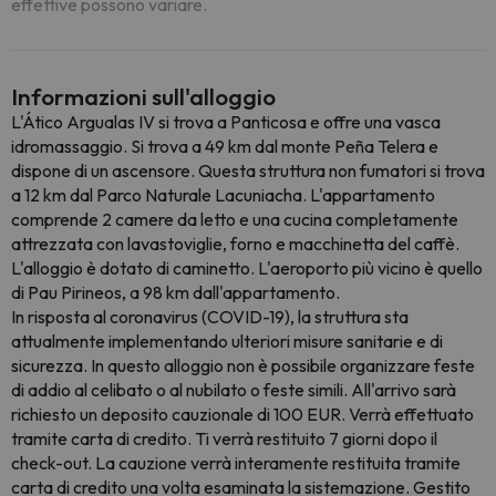
effettive possono variare.
Informazioni sull'alloggio
L'Ático Argualas IV si trova a Panticosa e offre una vasca
idromassaggio. Si trova a 49 km dal monte Peña Telera e
dispone di un ascensore. Questa struttura non fumatori si trova
a 12 km dal Parco Naturale Lacuniacha. L'appartamento
comprende 2 camere da letto e una cucina completamente
attrezzata con lavastoviglie, forno e macchinetta del caffè.
L'alloggio è dotato di caminetto. L'aeroporto più vicino è quello
di Pau Pirineos, a 98 km dall'appartamento.
In risposta al coronavirus (COVID-19), la struttura sta
attualmente implementando ulteriori misure sanitarie e di
sicurezza. In questo alloggio non è possibile organizzare feste
di addio al celibato o al nubilato o feste simili. All'arrivo sarà
richiesto un deposito cauzionale di 100 EUR. Verrà effettuato
tramite carta di credito. Ti verrà restituito 7 giorni dopo il
check-out. La cauzione verrà interamente restituita tramite
carta di credito una volta esaminata la sistemazione. Gestito