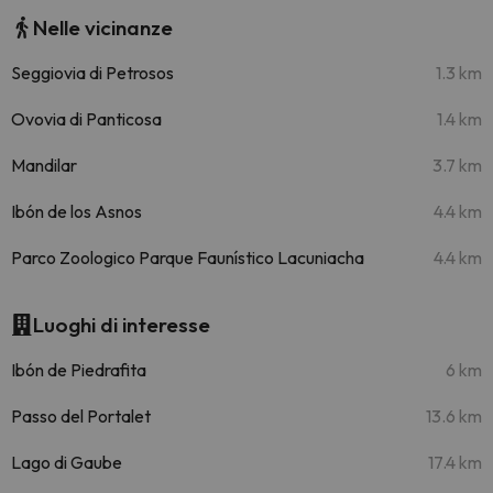
Nelle vicinanze
Seggiovia di Petrosos
1.3 km
Ovovia di Panticosa
1.4 km
Mandilar
3.7 km
Ibón de los Asnos
4.4 km
Parco Zoologico Parque Faunístico Lacuniacha
4.4 km
Luoghi di interesse
Ibón de Piedrafita
6 km
Passo del Portalet
13.6 km
Lago di Gaube
17.4 km