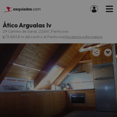
Ático Argualas Iv
29 Camino de Saras, 22661, Panticosa
A 883.8 m dal centro di Panticosa
Visualizza sulla mappa