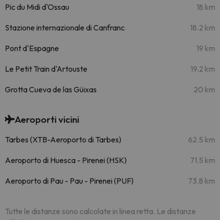
Pic du Midi d'Ossau
18 km
Stazione internazionale di Canfranc
18.2 km
Pont d'Espagne
19 km
Le Petit Train d'Artouste
19.2 km
Grotta Cueva de las Güixas
20 km
Aeroporti vicini
Tarbes (XTB-Aeroporto di Tarbes)
62.5 km
Aeroporto di Huesca - Pirenei (HSK)
71.5 km
Aeroporto di Pau - Pau - Pirenei (PUF)
73.8 km
Tutte le distanze sono calcolate in linea retta. Le distanze