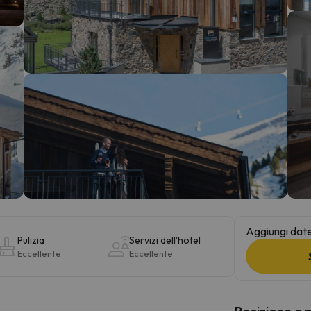
la strada. Non appena troverà la bussola, tornerà.
Aggiungi date 
Pulizia
Servizi dell'hotel
Eccellente
Eccellente
Posizione e 