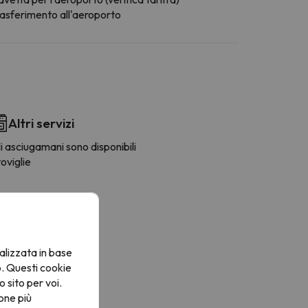
rasferimento all'aeroporto
Altri servizi
i asciugamani sono disponibili
oviglie
alizzata in base
o. Questi cookie
o sito per voi.
one più