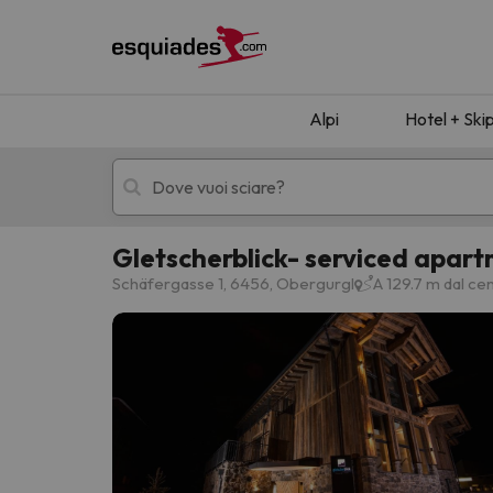
Alpi
Hotel + Ski
Gletscherblick- serviced apar
Hotel + skipass
Hotel di montagn
Schäfergasse 1, 6456, Obergurgl
A 129.7 m dal ce
Ops, non abbiamo trovato alcun risultato corr