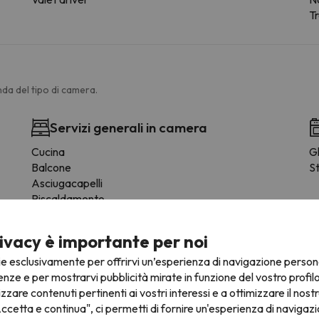
T
da del tipo di camera.
Servizi generali in camera
Cucina
Gl
Balcone
St
Asciugacapelli
Riscaldamento
Coffre fort
Pavimento in legno o parquet
ivacy è importante per noi
Armadio
ie esclusivamente per offrirvi un’esperienza di navigazione person
Appendiabiti
enze e per mostrarvi pubblicità mirate in funzione del vostro profil
Presa di corrente vicino al letto
izzare contenuti pertinenti ai vostri interessi e a ottimizzare il nostr
Rivelatore di fumo
ccetta e continua", ci permetti di fornire un'esperienza di navigazi