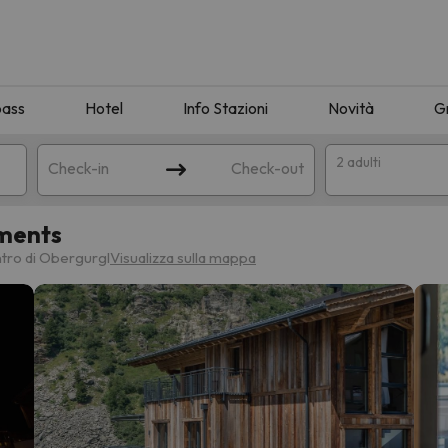
pass
Hotel
Info Stazioni
Novità
G
2 adulti
Check-in
Check-out
tments
a
ntro di Obergurgl
Visualizza sulla mappa
ispondente alla sua ricerca. Provare a modificare la destinazione.