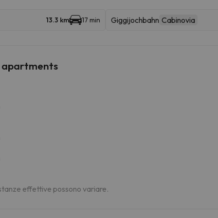
Giggijochbahn
Cabinovia
13.3 km
17 min
ed apartments
m
m
m
distanze effettive possono variare.