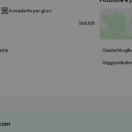
Armadietto per gli sci
Vedi tutti
Gaislachkoglb
00 h
Giggijochbahn
.com