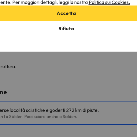
nente. Per maggiori dettagli, leggi la nostra
Politica sui Cookies.
Accetta
Rifiuta
fre la possibilità di prenotare il posto auto in anticipo.
ruttura.
ine
rse località sciistiche e goderti 272 km di piste.
hn I a Sölden. Puoi sciare anche a Sölden.