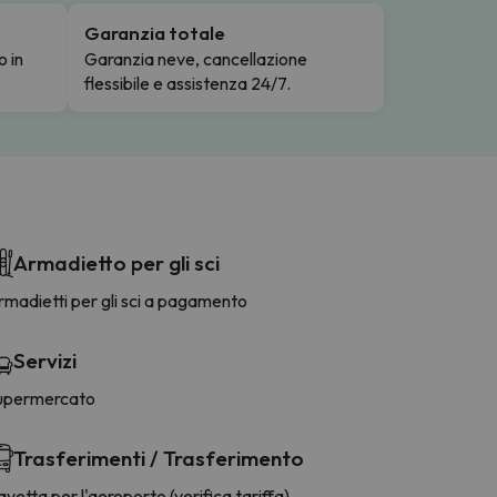
Garanzia totale
o in
Garanzia neve, cancellazione
flessibile e assistenza 24/7.
Armadietto per gli sci
madietti per gli sci a pagamento
Servizi
upermercato
Trasferimenti / Trasferimento
vetta per l'aeroporto (verifica tariffa)