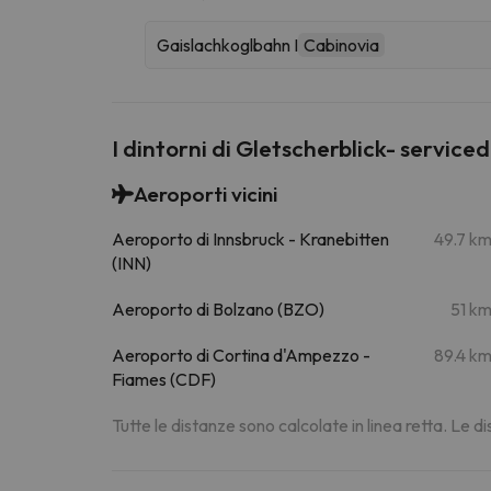
Gaislachkoglbahn I
Cabinovia
I dintorni di Gletscherblick- servic
Aeroporti vicini
Aeroporto di Innsbruck - Kranebitten
49.7 k
(INN)
Aeroporto di Bolzano (BZO)
51 k
Aeroporto di Cortina d'Ampezzo -
89.4 k
Fiames (CDF)
Tutte le distanze sono calcolate in linea retta. Le 