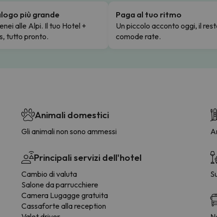
talogo più grande
Paga al tuo ritmo
enei alle Alpi. Il tuo Hotel +
Un piccolo acconto oggi, il rest
s, tutto pronto.
comode rate.
Animali domestici
Gli animali non sono ammessi
Ar
Principali servizi dell'hotel
Cambio di valuta
S
Salone da parrucchiere
Camera Lugagge gratuita
Cassaforte alla reception
Valet driver
Na