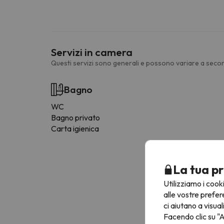
Servizi in camera
Questi servizi sono generali e possono variare a secon
Bagno
WC
Bagno privato
Carta igienica
La tua pr
Utilizziamo i cook
alle vostre prefer
ci aiutano a visual
Facendo clic su "A