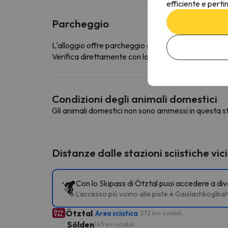
efficiente e perti
Parcheggio
L'alloggio offre parcheggio gratuito
Verifica direttamente con la struttura ricettiva se of
Condizioni degli animali domestici
Gli animali domestici non sono ammessi in questa st
Distanze dalle stazioni sciistiche vic
Con lo Skipass di Ötztal puoi accedere a dive
L'accesso più vicino alle piste è Gaislachkoglba
Ötztal
Area sciistica
272 km sciabili
Sölden
145 km sciabili