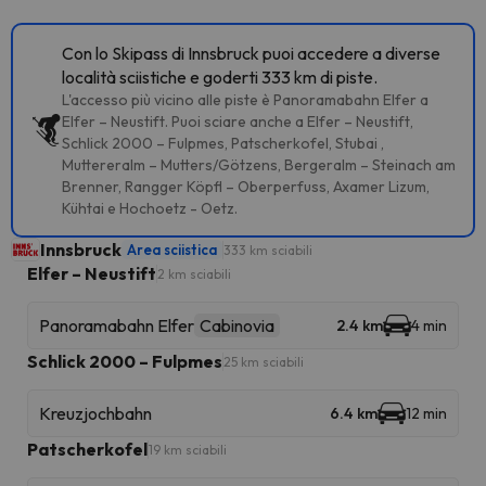
Con lo Skipass di Innsbruck puoi accedere a diverse
località sciistiche e goderti 333 km di piste.
L'accesso più vicino alle piste è Panoramabahn Elfer a
Elfer – Neustift. Puoi sciare anche a Elfer – Neustift,
Schlick 2000 – Fulpmes, Patscherkofel, Stubai ,
Muttereralm – Mutters/Götzens, Bergeralm – Steinach am
Brenner, Rangger Köpfl – Oberperfuss, Axamer Lizum,
Kühtai e Hochoetz - Oetz.
Innsbruck
Area sciistica
333 km sciabili
Elfer – Neustift
2 km sciabili
Panoramabahn Elfer
Cabinovia
2.4 km
4 min
Schlick 2000 – Fulpmes
25 km sciabili
Kreuzjochbahn
6.4 km
12 min
Patscherkofel
19 km sciabili