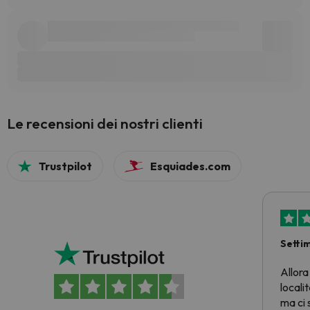
Le recensioni dei nostri clienti
Trustpilot
Esquiades.com
Setti
Allora
locali
ma ci 