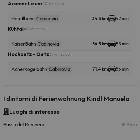
Axamer Lizum
40 km sciabili
Hoadlbahn
Cabinovia
34.5 km
42 min
Kühtai
49 km sciabili
KaiserBahn
Cabinovia
54.5 km
55 min
Hochoetz - Oetz
37 km sciabili
Acherkogelbahn
Cabinovia
71.4 km
56 min
I dintorni di Ferienwohnung Kindl Manuela
Luoghi di interesse
Passo del Brennero
18.9 km