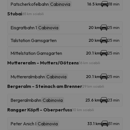
Patscherkofelbahn
Cabinovia
16.5 km
18 min
Stubai
65 km sciabili
Eisgratbahn 1
Cabinovia
20 km
25 min
Talstation Gamsgarten
20 km
25 min
Mittelstation Gamsgarten
20.1 km
25 min
Muttereralm – Mutters/Götzens
16 km sciabili
Muttereralmbahn
Cabinovia
20.1 km
25 min
Bergeralm – Steinach am Brenner
29 km sciabili
Bergeralmbahn
Cabinovia
23.6 km
23 min
Rangger Köpfl – Oberperfuss
10 km sciabili
Peter Anich I
Cabinovia
33.1 km
31 min