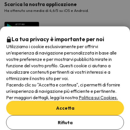
Scarica la nostra applicazione
Ha ottenuto una media di 4,6/5 su iOS e Android.
La tua privacy è importante per noi
Utilizziamo i cookie esclusivamente per offrirvi
un’esperienza di navigazione personalizzata in base alle
vostre preferenze e per mostrarvi pubblicità mirate in
funzione del vostro profilo. Questi cookie ci aiutano a
visualizzare contenuti pertinenti ai vostri interessi e a
Metodi di pagamento disponibili
ottimizzare il nostro sito per voi.
Facendo clic su "Accetta e continua", ci permetti di fornire
un'esperienza di navigazione più efficiente e pertinente.
Per maggiori dettagli, leggi la nostra
Politica sui Cookies.
Termini e condizioni generali
Accetta
Protezione dei dati
Aggiungi date per verificare la disponibilità
Informativa sui cookie
Rifiuta
Seleziona Date di prenotazione