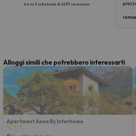
prezzo
4.4 su 5 sulla base di 2239 recensioni
nostra 
econom
roman
costre
voluto
per 6 g
paghi 
Alloggi simili che potrebbero interessarti
Apartment Anna By Interhome