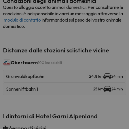
Condizioni degli animali domestici
Questo alloggio accetta animali domestici. Per consultarne le
condizioni è indispensabile inviarci un messaggio attraverso la
modulo di contatto
informandoci sul peso del vostro animale
domestico.
Distanze dalle stazioni sciistiche vicine
Obertauern
100 km sciabili
Grünwaldkopfbahn
24.8 km
24 min
Sonnenliftbahn 1
25 km
24 min
I dintorni di Hotel Garni Alpenland
Aeroporti vicini