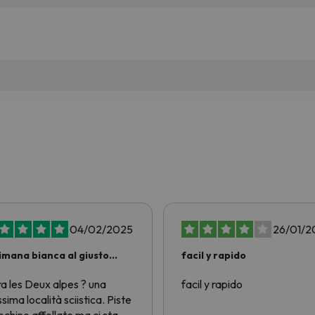
04/02/2025
26/01/2
imana bianca al giusto
facil y rapido
zo!
ra les Deux alpes ? una
facil y rapido
ssima località sciistica. Piste
ochino affollate ma ci sta.