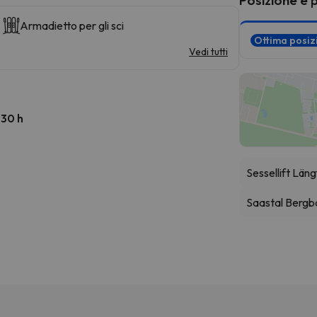
Armadietto per gli sci
Ottima posi
Vedi tutti
:30 h
Sessellift Läng
Saastal Berg