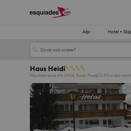
Alpi
Hotel + Ski
Haus Heidi
Hotel + skipass
Hotel di montagn
Mischistrasse 44, 3906, Saas-Fee
A 53 m dal cent
Ops, non abbiamo trovato alcun risultato corr