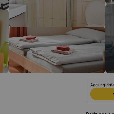
la strada. Non appena troverà la bussola, tornerà.
Aggiungi date 
Posizione e 