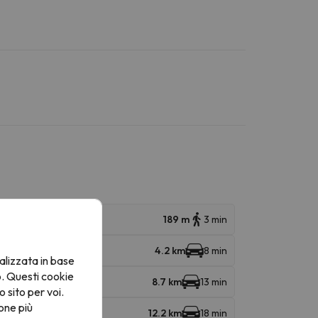
189 m
3 min
4.2 km
8 min
alizzata in base
o. Questi cookie
8.7 km
13 min
o sito per voi.
one più
12.2 km
18 min