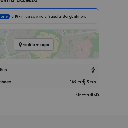
zione
a 189 m da sciovia di Saastal Bergbahnen.
Vedi la mappa
fluh
bahnen
189 m
3 min
Mostra di più