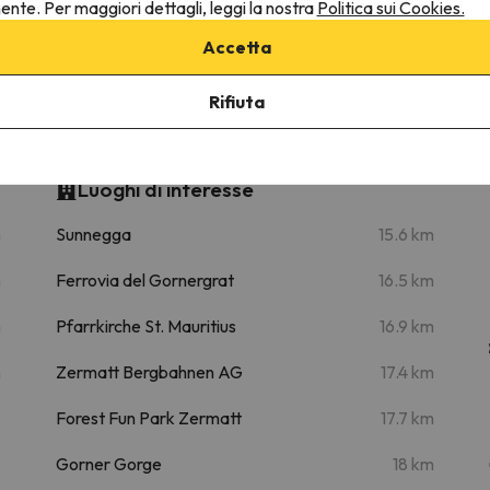
nente. Per maggiori dettagli, leggi la nostra
Politica sui Cookies.
19.6 km
45 min
Accetta
Rifiuta
Luoghi di interesse
m
Sunnegga
15.6 km
m
Ferrovia del Gornergrat
16.5 km
m
Pfarrkirche St. Mauritius
16.9 km
m
Zermatt Bergbahnen AG
17.4 km
Forest Fun Park Zermatt
17.7 km
Gorner Gorge
18 km