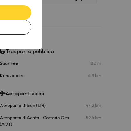
Trasporto pubblico
Saas Fee
180 m
Kreuzboden
4.8 km
Aeroporti vicini
Aeroporto di Sion (SIR)
47.2 km
Aeroporto di Aosta - Corrado Gex
59.4 km
(AOT)