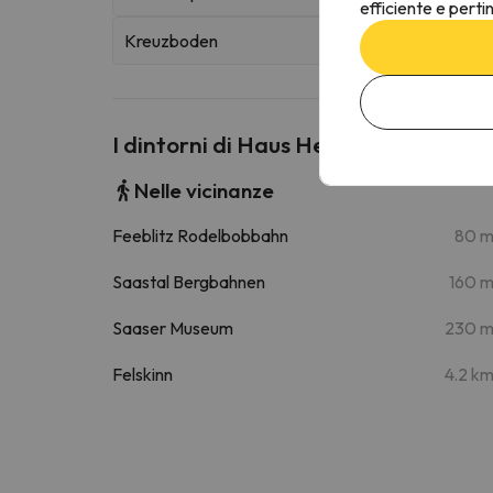
efficiente e perti
Kreuzboden
I dintorni di Haus Heidi
Nelle vicinanze
Feeblitz Rodelbobbahn
80 
Saastal Bergbahnen
160 
Saaser Museum
230 
Felskinn
4.2 k