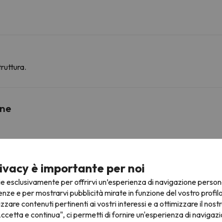
ruttura.
ine
Saastal Bergbahnen
ivacy è importante per noi
Saas-Grund (Hohsaas Taltst.)
949 m
17 min
ie esclusivamente per offrirvi un’esperienza di navigazione person
enze e per mostrarvi pubblicità mirate in funzione del vostro profil
Zwischenstation Morenia
7.8 km
13 min
izzare contenuti pertinenti ai vostri interessi e a ottimizzare il nostr
ccetta e continua", ci permetti di fornire un'esperienza di navigazi
Mittelallalin
9.8 km
15 min