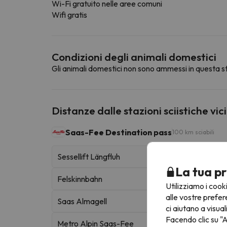
Wi-Fi gratuito nelle aree comuni
Wifi gratis
Condizioni degli animali domestici
Gli animali domestici non sono ammessi in questa st
Distanze dalle stazioni sciistiche vic
Saas-Fee Destination pass
100 km sciabili
Sessellift Längfluh
La tua pr
Felskinnbahn
Utilizziamo i cook
alle vostre prefer
Saas Almagell
ci aiutano a visual
Facendo clic su "A
Metro Alpin Saas-Fee