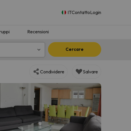
IT
Contatto
Login
ruppi
Recensioni
Cercare
Condividere
Salvare