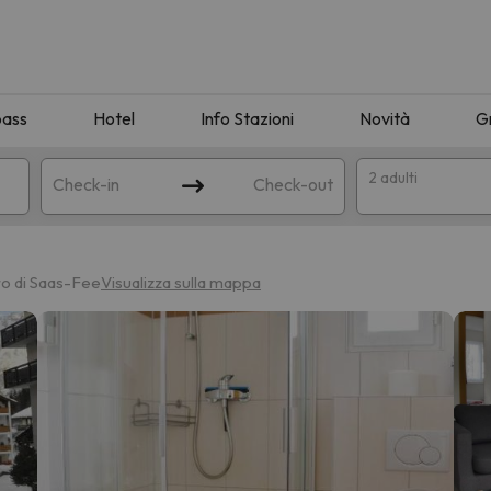
pass
Hotel
Info Stazioni
Novità
G
2 adulti
Check-in
Check-out
a
ro di Saas-Fee
Visualizza sulla mappa
ispondente alla sua ricerca. Provare a modificare la destinazione.