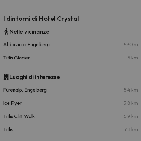
I dintorni di Hotel Crystal
Nelle vicinanze
Abbazia di Engelberg
590 m
Titlis Glacier
5 km
Luoghi di interesse
Fürenalp, Engelberg
5.4 km
Ice Flyer
5.8 km
Titlis Cliff Walk
5.9 km
Titlis
6.1 km