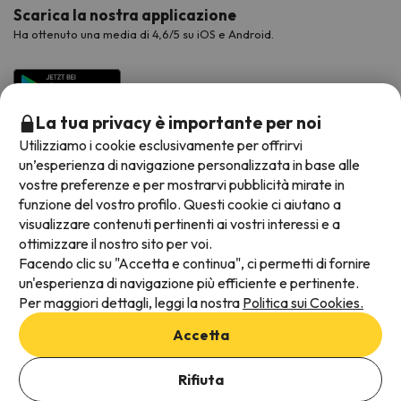
Scarica la nostra applicazione
Ha ottenuto una media di 4,6/5 su iOS e Android.
La tua privacy è importante per noi
Utilizziamo i cookie esclusivamente per offrirvi
un’esperienza di navigazione personalizzata in base alle
vostre preferenze e per mostrarvi pubblicità mirate in
funzione del vostro profilo. Questi cookie ci aiutano a
visualizzare contenuti pertinenti ai vostri interessi e a
Metodi di pagamento disponibili
ottimizzare il nostro sito per voi.
Facendo clic su "Accetta e continua", ci permetti di fornire
un'esperienza di navigazione più efficiente e pertinente.
Per maggiori dettagli, leggi la nostra
Politica sui Cookies.
Termini e condizioni generali
Accetta
Protezione dei dati
Aggiungi date per verificare la disponibilità
Informativa sui cookie
Rifiuta