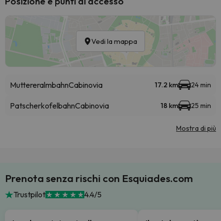
Posizione e punti di accesso
Vedi la mappa
Muttereralmbahn
Cabinovia
17.2 km
24 min
Patscherkofelbahn
Cabinovia
18 km
25 min
Mostra di più
Prenota senza rischi con Esquiades.com
Trustpilot
4.4/5