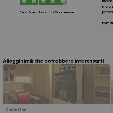
locali
ma ci 
prezzo
4.4 su 5 sulla base di 2239 recensioni
nostra 
econom
roman
costre
voluto
per 6 g
paghi 
Alloggi simili che potrebbero interessarti
Chalet Inn