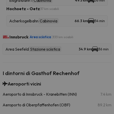
Eisgratbahn 1
Cabinovia
49.5 km
56 min
Hochoetz - Oetz
37 km sciabili
Acherkogelbahn
Cabinovia
66.3 km
54 min
Innsbruck
Area sciistica
333 km sciabili
Area Seefeld
Stazione sciistica
34.9 km
36 min
I dintorni di Gasthof Rechenhof
Aeroporti vicini
Aeroporto di Innsbruck - Kranebitten (INN)
7.4 km
Aeroporto di Oberpfaffenhofen (OBF)
89.2 km