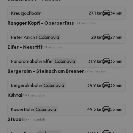
Kreuzjochbahn
27.1 km
34 min
Rangger Köpfl – Oberperfuss
10 km sciabili
Peter Anich I
Cabinovia
28 km
29 min
Elfer – Neustift
2 km sciabili
Panoramabahn Elfer
Cabinovia
31.9 km
35 min
Bergeralm – Steinach am Brenner
29 km sciabili
Bergeralmbahn
Cabinovia
34.9 km
36 min
Kühtai
49 km sciabili
KaiserBahn
Cabinovia
49.3 km
53 min
Stubai
65 km sciabili