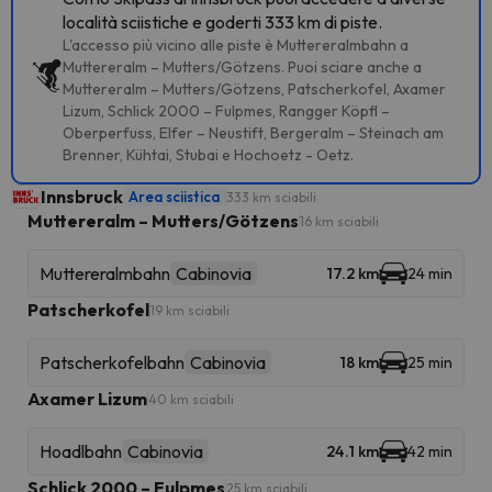
località sciistiche e goderti 333 km di piste.
L'accesso più vicino alle piste è Muttereralmbahn a
Muttereralm – Mutters/Götzens. Puoi sciare anche a
Muttereralm – Mutters/Götzens, Patscherkofel, Axamer
Lizum, Schlick 2000 – Fulpmes, Rangger Köpfl –
Oberperfuss, Elfer – Neustift, Bergeralm – Steinach am
Brenner, Kühtai, Stubai e Hochoetz - Oetz.
Innsbruck
Area sciistica
333 km sciabili
Muttereralm – Mutters/Götzens
16 km sciabili
Muttereralmbahn
Cabinovia
17.2 km
24 min
Patscherkofel
19 km sciabili
Patscherkofelbahn
Cabinovia
18 km
25 min
Axamer Lizum
40 km sciabili
Hoadlbahn
Cabinovia
24.1 km
42 min
Schlick 2000 – Fulpmes
25 km sciabili