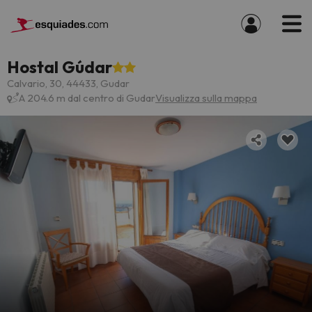
Hostal Gúdar
Calvario, 30, 44433, Gudar
A 204.6 m dal centro di Gudar
Visualizza sulla mappa