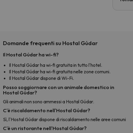
costre
voluto
per 6 g
paghi 
Domande frequenti su Hostal Gúdar
Il Hostal Gúdar ha wi-fi?
Il Hostal Gúdar ha wi-fi gratuita in tutto l'hotel.
Il Hostal Gúdar ha wi-fi gratuita nelle zone comuni.
Il Hostal Gúdar dispone di Wi-Fi.
Posso soggiornare con un animale domestico in
Hostal Gúdar?
Gli animali non sono ammessi a Hostal Gúdar.
C'è riscaldamento nell'Hostal Gúdar?
Sì, l'Hostal Gúdar dispone di riscaldamento nelle aree comuni
C'è un ristorante nell'Hostal Gúdar?