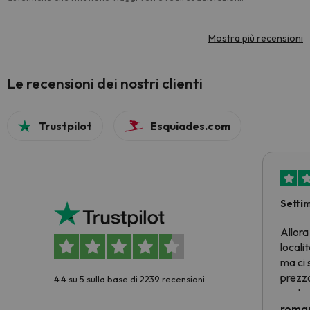
Mostra più recensioni
Le recensioni dei nostri clienti
Trustpilot
Esquiades.com
Setti
Allora
locali
ma ci 
prezzo
4.4 su 5 sulla base di 2239 recensioni
nostra 
econom
roman