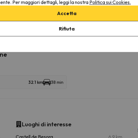
nente. Per maggiori dettagli, leggi la nostra
Politica sui Cookies.
Accetta
ultarne le condizioni è indispensabile inviarci un messaggio attrav
Rifiuta
ine
32.1 km
38 min
Luoghi di interesse
m
Castell de Besora
6.9 km