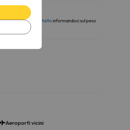
erso la
modulo di contatto
informandoci sul peso
Aeroporti vicini