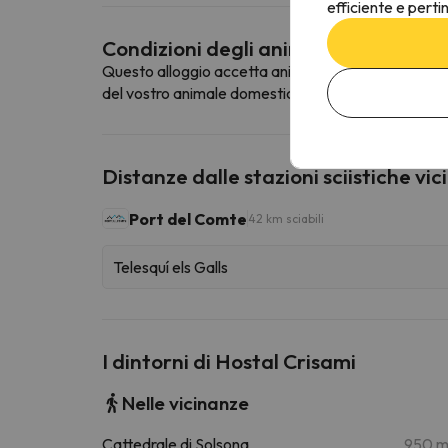
efficiente e perti
Condizioni degli animali domestici
Questo alloggio accetta animali domestici. Per cons
del vostro animale domestico.
Distanze dalle stazioni sciistiche vic
Port del Comte
42 km sciabili
Telesquí els Galls
I dintorni di Hostal Crisami
Nelle vicinanze
Cattedrale di Solsona
950 