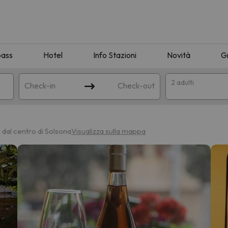
pass
Hotel
Info Stazioni
Novità
G
2 adulti
Check-in
Check-out
a
m dal centro di Solsona
Visualizza sulla mappa
ispondente alla sua ricerca. Provare a modificare la destinazione.