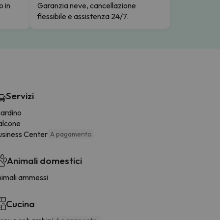
o in
Garanzia neve, cancellazione
flessibile e assistenza 24/7.
Servizi
iardino
alcone
usiness Center
A pagamento
Animali domestici
nimali ammessi
Cucina