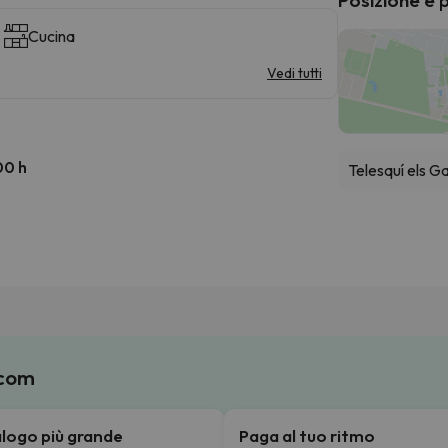
Cucina
Vedi tutti
00 h
Telesquí els Ga
.com
talogo più grande
Paga al tuo ritmo