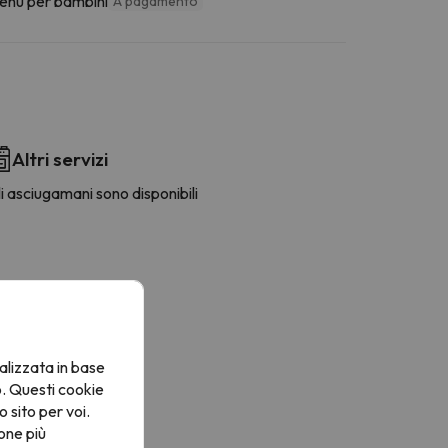
enu per bambini
A pagamento
Altri servizi
i asciugamani sono disponibili
alizzata in base
o. Questi cookie
o sito per voi.
one più