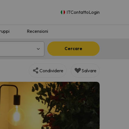
IT
Contatto
Login
ruppi
Recensioni
Cercare
Condividere
Salvare