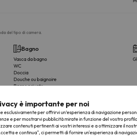
M
da del tipo di camera.
Bagno
Vasca da bagno
Gl
WC
Doccia
Douche ou baignoire
Bagno privato
Bidet
Carta igienica
ivacy è importante per noi
WC rialzato
ie esclusivamente per offrirvi un’esperienza di navigazione person
Shampoo
enze e per mostrarvi pubblicità mirate in funzione del vostro profil
Condizionatore
izzare contenuti pertinenti ai vostri interessi e a ottimizzare il nostr
Gel doccia
ccetta e continua", ci permetti di fornire un'esperienza di navigazi