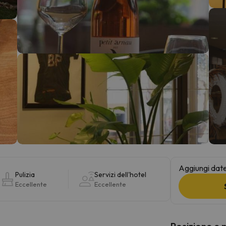
la strada. Non appena troverà la bussola, tornerà.
Aggiungi date 
Pulizia
Servizi dell'hotel
Eccellente
Eccellente
Posizione e 