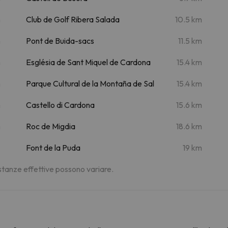
m
Club de Golf Ribera Salada
10.5 km
m
Pont de Buida-sacs
11.5 km
m
Església de Sant Miquel de Cardona
15.4 km
m
Parque Cultural de la Montaña de Sal
15.4 km
m
Castello di Cardona
15.6 km
m
Roc de Migdia
18.6 km
Font de la Puda
19 km
distanze effettive possono variare.