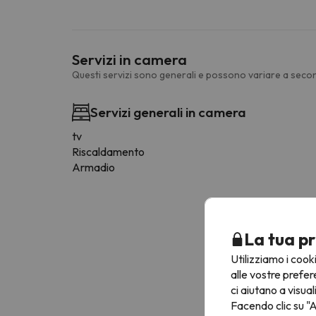
Servizi in camera
Questi servizi sono generali e possono variare a secon
Servizi generali in camera
tv
Riscaldamento
Armadio
La tua pr
Utilizziamo i cook
alle vostre prefer
ci aiutano a visual
Facendo clic su "A