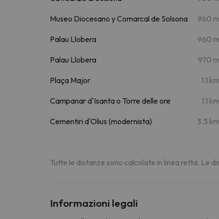
Museo Diocesano y Comarcal de Solsona
960 
Palau Llobera
960 
Palau Llobera
970 
Plaça Major
1.1 k
Campanar d'Isanta o Torre delle ore
1.1 k
Cementiri d'Olius (modernista)
3.3 k
Tutte le distanze sono calcolate in linea retta. Le 
Informazioni legali