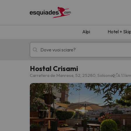
Alpi
Hotel + Ski
Hostal Crisami
Hotel + skipass
Hotel di montagn
Carretera de Manresa, 52, 25280, Solsona
A 1.1 k
Ops, non abbiamo trovato alcun risultato corr