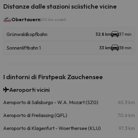
Distanze dalle stazioni sciistiche vicine
Obertauern
100 km sciabili
Grünwaldkopfbahn
32.8 km
37 min
Sonnenliftbahn 1
33 km
38 min
I dintorni di Firstpeak Zauchensee
Aeroporti vicini
Aeroporto di Salisburgo - W.A. Mozart (SZG)
65.3 km
Aeroporto di Freilassing (QFL)
70.6 km
Aeroporto di Klagenfurt - Woerthersee (KLU)
97.3 km