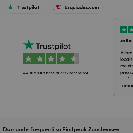
Trustpilot
Esquiades.com
Setti
Allora
locali
ma ci 
prezzo
4.4 su 5 sulla base di 2239 recensioni
nostra 
econom
roman
costre
voluto
per 6 g
paghi 
Domande frequenti su Firstpeak Zauchensee