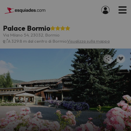
Palace Bormio
Via Milano 54, 23032, Bormio
A 329.8 m dal centro di Bormio
Visualizza sulla mappa