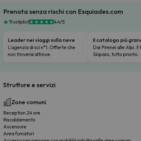
Prenota senza rischi con Esquiades.com
Trustpilot
4.4/5
Leader nei viaggi sulla neve
Il catalogo più gra
L'agenzia di sci n°1. Offerte che
Dai Pirenei alle Alpi. Il
non troverai altrove.
Skipass, tutto pronto.
Strutture e servizi
Zone comuni
Reception 24 ore
Riscaldamento
Ascensore
Area fumatori
Accesso per persone con mobilità ridotta nelle aree comuni