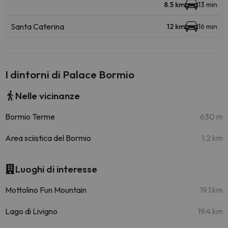
8.5 km
13 min
Santa Caterina
12 km
16 min
I dintorni di Palace Bormio
Nelle vicinanze
Bormio Terme
630 m
Area sciistica del Bormio
1.2 km
Luoghi di interesse
Mottolino Fun Mountain
19.1 km
Lago di Livigno
19.4 km