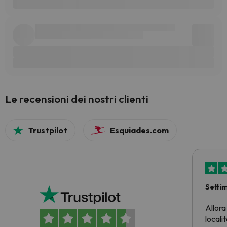
Le recensioni dei nostri clienti
Trustpilot
Esquiades.com
Setti
Allora
locali