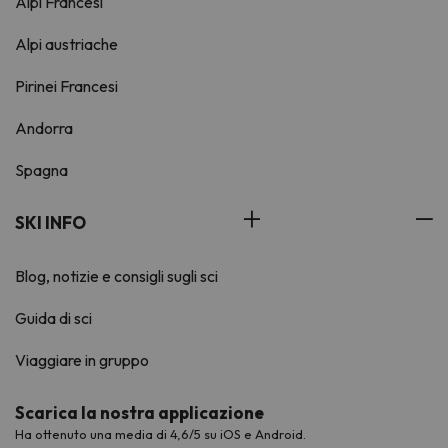
Alpi Francesi
Alpi austriache
Pirinei Francesi
Andorra
Spagna
SKI INFO
Blog, notizie e consigli sugli sci
Guida di sci
Viaggiare in gruppo
Scarica la nostra applicazione
Ha ottenuto una media di 4,6/5 su iOS e Android.