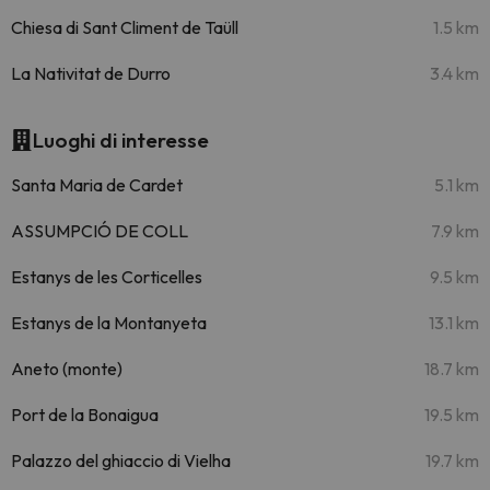
Chiesa di Sant Climent de Taüll
1.5 km
La Nativitat de Durro
3.4 km
Luoghi di interesse
Santa Maria de Cardet
5.1 km
ASSUMPCIÓ DE COLL
7.9 km
Estanys de les Corticelles
9.5 km
Estanys de la Montanyeta
13.1 km
Aneto (monte)
18.7 km
Port de la Bonaigua
19.5 km
Palazzo del ghiaccio di Vielha
19.7 km