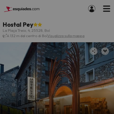
Hostal Pey
La Plaça Treio, 4, 25528, Boí
A 132 m dal centro di Boí
Visualizza sulla mappa