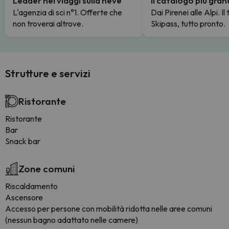
Leader nei viaggi sulla neve
Il catalogo più gra
L'agenzia di sci n°1. Offerte che
Dai Pirenei alle Alpi. Il
non troverai altrove.
Skipass, tutto pronto.
Strutture e servizi
Ristorante
Ristorante
Bar
Snack bar
Zone comuni
Riscaldamento
Ascensore
Accesso per persone con mobilità ridotta nelle aree comuni
(nessun bagno adattato nelle camere)