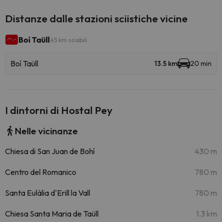
Distanze dalle stazioni sciistiche vicine
Boí Taüll
45 km sciabili
Boí Taüll
13.5 km
20 min
I dintorni di Hostal Pey
Nelle vicinanze
Chiesa di San Juan de Bohí
430 m
Centro del Romanico
780 m
Santa Eulàlia d'Erill la Vall
780 m
Chiesa Santa Maria de Taüll
1.3 km