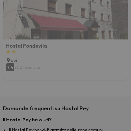
Hostal Fondevila
Boí
7.4
202 recensioni
Domande frequenti su Hostal Pey
Il Hostal Pey ha wi-fi?
Il Hostal Pey ha wi-fi gratuita nelle zone comuni.