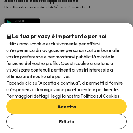
Scarica la nostra applicazione
Ha ottenuto una media di 4,6/5 su iOS e Android.
La tua privacy è importante per noi
Utilizziamo i cookie esclusivamente per offrirvi
un’esperienza di navigazione personalizzata in base alle
vostre preferenze e per mostrarvi pubblicità mirate in
funzione del vostro profilo. Questi cookie ci aiutano a
visualizzare contenuti pertinenti ai vostri interessi e a
Metodi di pagamento disponibili
ottimizzare il nostro sito per voi.
Facendo clic su "Accetta e continua", ci permetti di fornire
un'esperienza di navigazione più efficiente e pertinente.
Per maggiori dettagli, leggi la nostra
Politica sui Cookies.
Termini e condizioni generali
Accetta
Protezione dei dati
Aggiungi date per verificare la disponibilità
Informativa sui cookie
Rifiuta
Seleziona Date di prenotazione
Viajes para ti S.L.U. Copyright © Esquiades.com 2002-2026