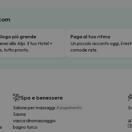
.com
talogo più grande
Paga al tuo ritmo
enei alle Alpi. Il tuo Hotel +
Un piccolo acconto oggi, il rest
s, tutto pronto.
comode rate.
Spa e benessere
Salone per massaggi
S
A pagamento
Sauna
vasca idromassaggio
ee
bagno turco