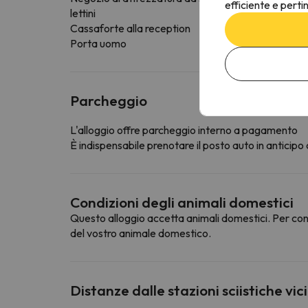
efficiente e perti
lettini
Cassaforte alla reception
Porta uomo
Parcheggio
L'alloggio offre parcheggio interno a pagamento
È indispensabile prenotare il posto auto in anticipo
Condizioni degli animali domestici
Questo alloggio accetta animali domestici. Per cons
del vostro animale domestico.
Distanze dalle stazioni sciistiche vic