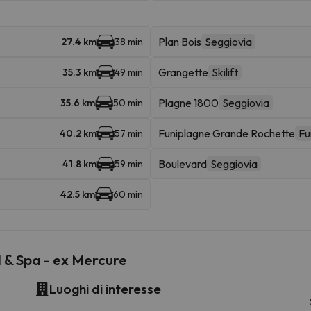
Plan Bois
Seggiovia
27.4 km
38 min
Grangette
Skilift
35.3 km
49 min
Plagne 1800
Seggiovia
35.6 km
50 min
Funiplagne Grande Rochette
Fu
40.2 km
57 min
Boulevard
Seggiovia
41.8 km
59 min
42.5 km
60 min
l & Spa - ex Mercure
Luoghi di interesse