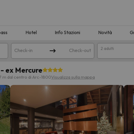
pass
Hotel
Info Stazioni
Novità
G
2 adulti
Check-in
Check-out
 - ex Mercure
a
7 m dal centro di Arc-1800
Visualizza sulla mappa
ispondente alla sua ricerca. Provare a modificare la destinazione.