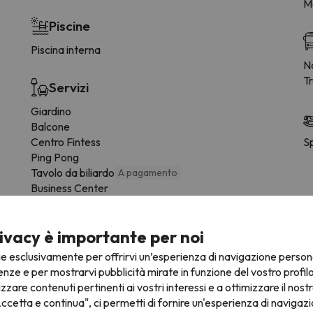
M
Piscine
Piscina interna
Na
T
Servizi
Giardino
Balcone
Centro Fintess
Sp
Ping Pong
Tavolo da biliardo
A pagamento
Business Center
solario
ivacy è importante per noi
Animali domestici
ie esclusivamente per offrirvi un’esperienza di navigazione person
animali ammessi
enze e per mostrarvi pubblicità mirate in funzione del vostro profil
izzare contenuti pertinenti ai vostri interessi e a ottimizzare il nostr
Armadietto per gli sci
ccetta e continua", ci permetti di fornire un'esperienza di navigazi