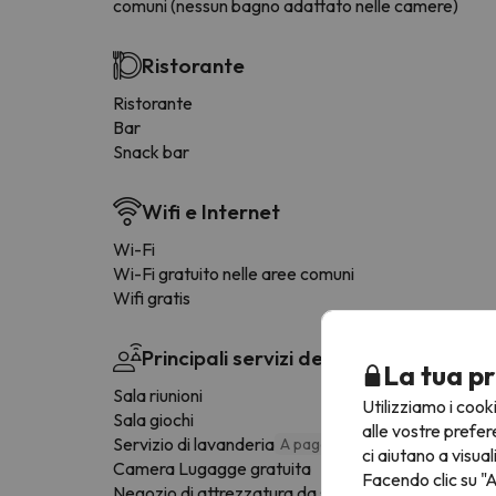
comuni (nessun bagno adattato nelle camere)
Ristorante
Ristorante
Bar
Snack bar
Wifi e Internet
Wi-Fi
Wi-Fi gratuito nelle aree comuni
Wifi gratis
Principali servizi dell'hotel
La tua pr
Sala riunioni
Utilizziamo i cook
Sala giochi
alle vostre prefer
Servizio di lavanderia
A pagamento
ci aiutano a visual
Camera Lugagge gratuita
Facendo clic su "A
Negozio di attrezzatura da sci