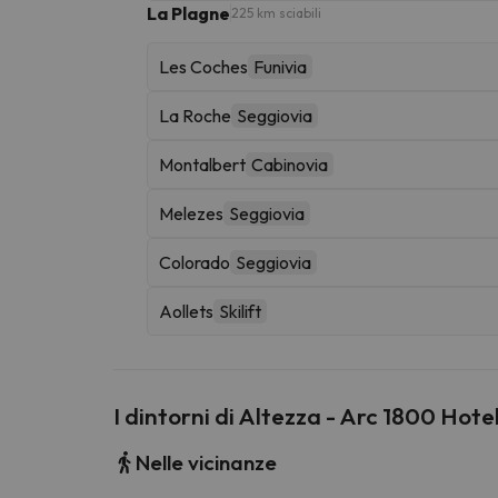
La Plagne
225 km sciabili
Les Coches
Funivia
La Roche
Seggiovia
Montalbert
Cabinovia
Melezes
Seggiovia
Colorado
Seggiovia
Aollets
Skilift
I dintorni di Altezza - Arc 1800 Hote
Nelle vicinanze