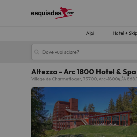
Alpi
Hotel + Ski
Altezza - Arc 1800 Hotel & Spa
Hotel + skipass
Hotel di montagn
Village de Charmettoger, 73700, Arc-1800
A 868.
Ops, non abbiamo trovato alcun risultato corr