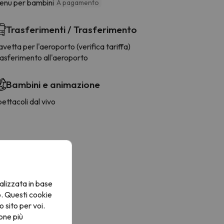
enu per bambini
A pagamento
Trasferimenti / Trasferimento
vetta per l'aeroporto (verifica tariffa)
rasferimento all'aeroporto
Bambini e animazione
ettacoli dal vivo
alizzata in base
o. Questi cookie
o sito per voi.
one più