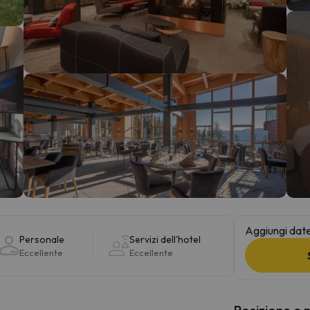
la strada. Non appena troverà la bussola, tornerà.
Aggiungi date 
Personale
Servizi dell'hotel
Eccellente
Eccellente
Posizione e 