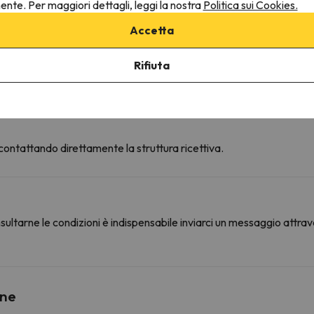
nente. Per maggiori dettagli, leggi la nostra
Politica sui Cookies.
Armadietti per gli sci a pagamento
Accetta
Rifiuta
 contattando direttamente la struttura ricettiva.
ultarne le condizioni è indispensabile inviarci un messaggio attrav
ine