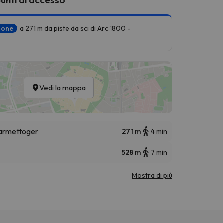
zione
a 271 m da piste da sci di Arc 1800 -
Vedi la mappa
harmettoger
271 m
4 min
528 m
7 min
Mostra di più