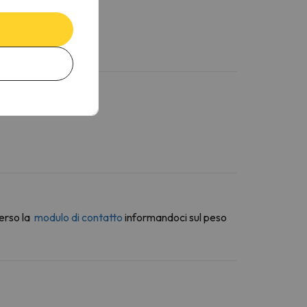
erso la
modulo di contatto
informandoci sul peso