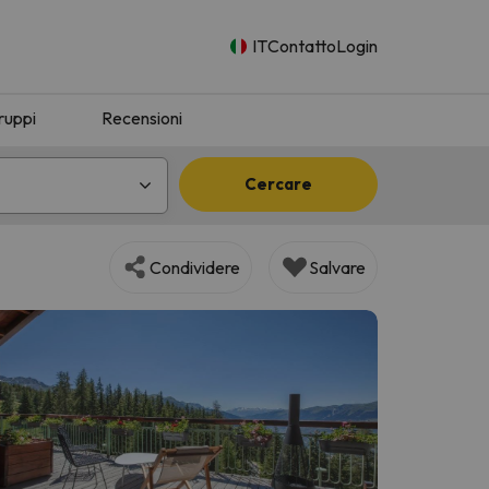
IT
Contatto
Login
ruppi
Recensioni
Cercare
Condividere
Salvare