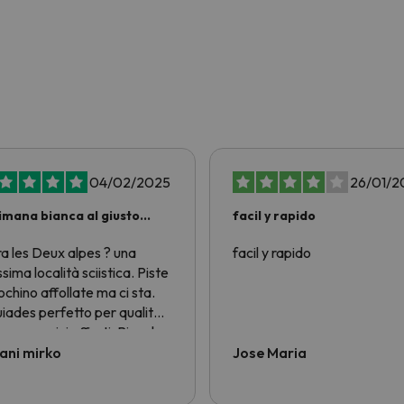
04/02/2025
26/01/2
imana bianca al giusto
facil y rapido
zo!
ra les Deux alpes ? una
facil y rapido
ssima località sciistica. Piste
ochino affollate ma ci sta.
iades perfetto per qualità
zo e servizi offerti. Piccola
ca alla nostra bella Italia....
ani mirko
Jose Maria
ci sono ostelli economici per
tori single e ragazzi