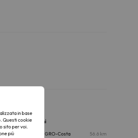
alizzata in base
o. Questi cookie
Aeroporti vicini
o sito per voi.
one più
Aeroporto di Girona (GRO-Costa
56.6 km