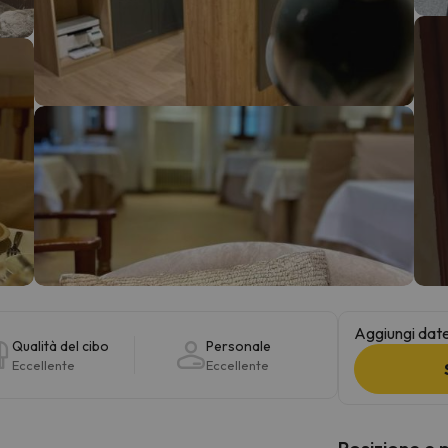
la strada. Non appena troverà la bussola, tornerà.
Aggiungi date 
Qualità del cibo
Personale
Eccellente
Eccellente
Posizione e 