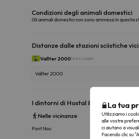
Condizioni degli animali domestici
Gli animali domestici non sono ammessi in questa st
Distanze dalle stazioni sciistiche vic
Vallter 2000
14 km sciabili
Vallter 2000
I dintorni di Hostal & Restaurant La
La tua pr
Utilizziamo i cook
Nelle vicinanze
alle vostre prefer
ci aiutano a visual
Pont Nou
230 
Facendo clic su "A