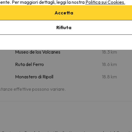
nente. Per maggiori dettagli, leggi la nostra
Politica sui Cookies.
El Taga
13.2 km
Accetta
Estació Vallter 2000
15.3 km
Salt del Grill
16.6 km
Rifiuta
Parc Nou
18.2 km
Museo de los Volcanes
18.3 km
Ruta del Ferro
18.6 km
Monastero di Ripoll
18.8 km
distanze effettive possono variare.