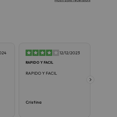
024
12/12/2023
RAPIDO Y FACIL
rapido y
RAPIDO Y FACIL
rapido y 
Cristina
Juan Di