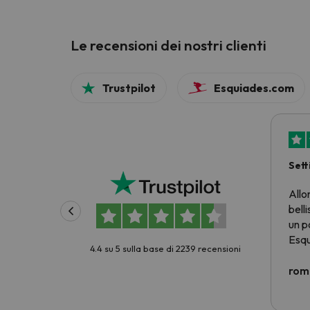
Le recensioni dei nostri clienti
Trustpilot
Esquiades.com
Sett
prez
Allo
belli
un p
Esqu
4.4 su 5 sulla base di 2239 recensioni
prez
criti
rom
Non 
scia