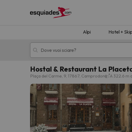
Alpi
Hotel + Ski
Hostal & Restaurant La Placet
Hotel + skipass
Hotel di montagn
Plaça del Carme, 9, 17867, Camprodon
A 322.6 m 
Ops, non abbiamo trovato alcun risultato corr