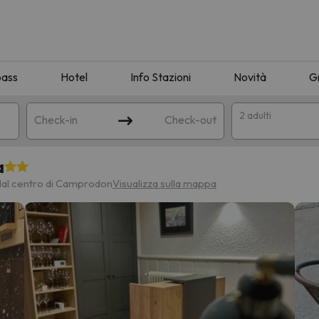
pass
Hotel
Info Stazioni
Novità
G
2 adulti
Check-in
Check-out
a
a
dal centro di Camprodon
Visualizza sulla mappa
ispondente alla sua ricerca. Provare a modificare la destinazione.