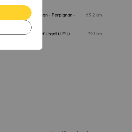
Brava)
Aeroporto di Perpignan - Perpignan -
63.2 km
Rivesaltes Intl. (PGF)
Aeroporto di La Seu d'Urgell (LEU)
79.1 km