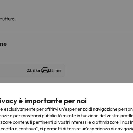
ruttura.
ine
23.8 km
33 min
 Placeta
ivacy è importante per noi
ie esclusivamente per offrirvi un’esperienza di navigazione person
Luoghi di interesse
enze e per mostrarvi pubblicità mirate in funzione del vostro profil
izzare contenuti pertinenti ai vostri interessi e a ottimizzare il nostr
m
Molló Parc | Parc d'animals
5.8 km
ccetta e continua", ci permetti di fornire un'esperienza di navigazi