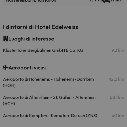
Nassereinbahn, Talstation
15.7 km
21 min
I dintorni di Hotel Edelweiss
Luoghi di interesse
Klostertaler Bergbahnen GmbH & Co. KG
9.3 km
Aeroporti vicini
Aeroporto di Hohenems - Hohenems-Dornbirn
42.3 km
(HOH)
Aeroporto di Altenrhein - St. Gallen - Altenrhein
58.1 km
(ACH)
Aeroporto di Kempten - Kempten-Durach (ZNS)
60 km