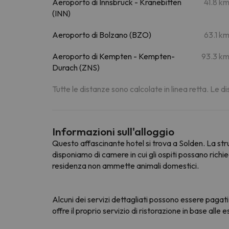
Aeroporto di Innsbruck - Kranebitten
41.8 k
(INN)
Aeroporto di Bolzano (BZO)
63.1 k
Aeroporto di Kempten - Kempten-
93.3 k
Durach (ZNS)
Tutte le distanze sono calcolate in linea retta. Le 
Informazioni sull'alloggio
Questo affascinante hotel si trova a Solden. La str
disponiamo di camere in cui gli ospiti possano richie
residenza non ammette animali domestici.
Alcuni dei servizi dettagliati possono essere pagati.
offre il proprio servizio di ristorazione in base all