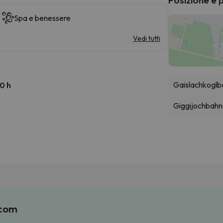
Spa e benessere
Vedi tutti
Gaislachkoglb
00 h
Giggijochbahn
.com