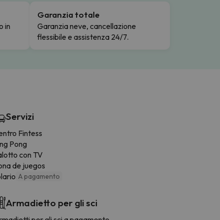
Garanzia totale
o in
Garanzia neve, cancellazione
flessibile e assistenza 24/7.
Servizi
entro Fintess
ing Pong
alotto con TV
ona de juegos
lario
A pagamento
Armadietto per gli sci
madietti per gli sci a pagamento