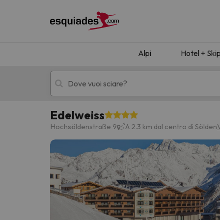
Alpi
Hotel + Ski
Edelweiss
Hotel + skipass
Hotel di montagn
Hochsöldenstraße 9
A 2.3 km dal centro di Sölden
Ops, non abbiamo trovato alcun risultato corr