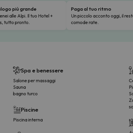
talogo più grande
Paga al tuo ritmo
enei alle Alpi. Il tuo Hotel +
Un piccolo acconto oggi, il rest
s, tutto pronto.
comode rate.
Spa e benessere
Salone per massaggi
C
Sauna
P
bagno turco
S
Z
so
Piscine
Piscina interna
Ar