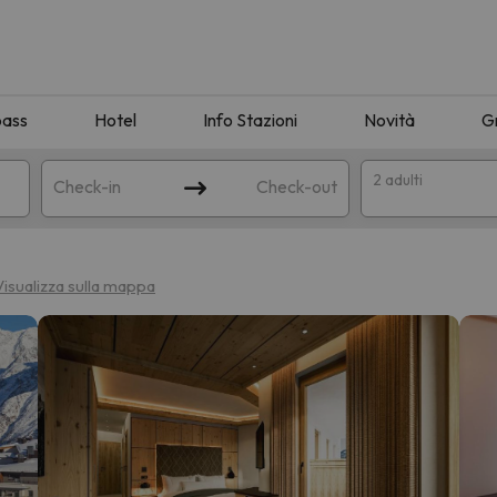
pass
Hotel
Info Stazioni
Novità
G
2 adulti
Check-in
Check-out
a
Visualizza sulla mappa
ispondente alla sua ricerca. Provare a modificare la destinazione.