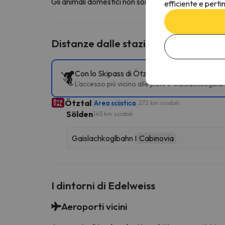
Gli animali domestici non sono ammessi in questa st
efficiente e perti
Distanze dalle stazioni sciistiche vic
Con lo Skipass di Ötztal puoi accedere a dive
L'accesso più vicino alle piste è Gaislachkoglba
Ötztal
Area sciistica
272 km sciabili
Sölden
145 km sciabili
Gaislachkoglbahn I
Cabinovia
I dintorni di Edelweiss
Aeroporti vicini