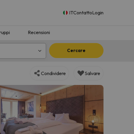
IT
Contatto
Login
ruppi
Recensioni
Cercare
Condividere
Salvare