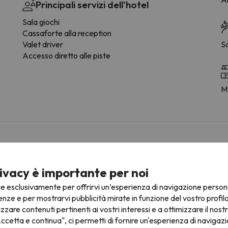
Principali servizi dell'hotel
Sala giochi
Cassaforte alla reception
Valet driver
S
Accesso diretto alle piste
M
ivacy è importante per noi
 contattando direttamente la struttura ricettiva.
ie esclusivamente per offrirvi un’esperienza di navigazione person
enze e per mostrarvi pubblicità mirate in funzione del vostro profil
izzare contenuti pertinenti ai vostri interessi e a ottimizzare il nostr
ccetta e continua", ci permetti di fornire un'esperienza di navigazi