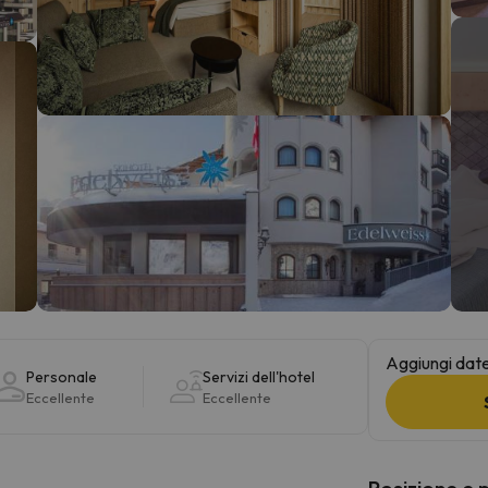
la strada. Non appena troverà la bussola, tornerà.
Aggiungi date 
Personale
Servizi dell'hotel
Eccellente
Eccellente
Posizione e 