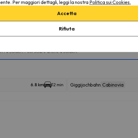
ruttura.
nente. Per maggiori dettagli, leggi la nostra
Politica sui Cookies.
Accetta
ine
Rifiuta
rse località sciistiche e goderti 272 km di piste.
hn I a Sölden. Puoi sciare anche a Sölden.
Giggijochbahn
Cabinovia
6.8 km
12 min