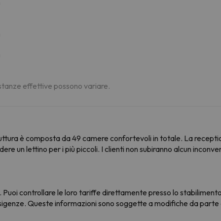
m
m
m
distanze effettive possono variare.
uttura è composta da 49 camere confortevoli in totale. La receptio
dere un lettino per i più piccoli. I clienti non subiranno alcun incon
 Puoi controllare le loro tariffe direttamente presso lo stabilimento
e esigenze. Queste informazioni sono soggette a modifiche da parte d