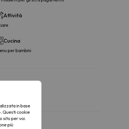
Attività
ciare
Cucina
enu per bambini
alizzata in base
o. Questi cookie
o sito per voi.
one più