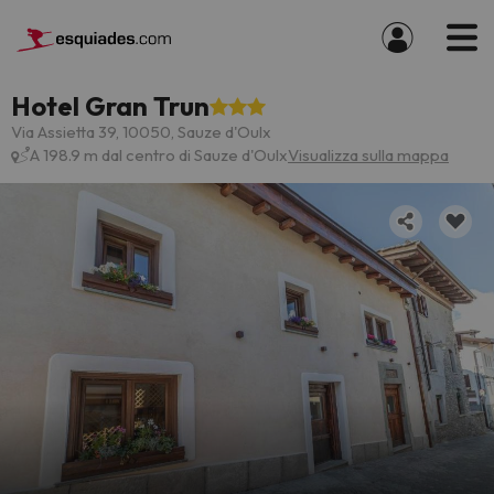
Hotel Gran Trun
Via Assietta 39, 10050, Sauze d'Oulx
A 198.9 m dal centro di Sauze d'Oulx
Visualizza sulla mappa