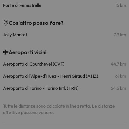
Forte di Fenestrelle
16 km
Cos'altro posso fare?
Jolly Market
7.9 km
Aeroporti vicini
Aeroporto di Courchevel (CVF)
44.7 km
Aeroporto di l'Alpe-d'Huez - Henri Giraud (AHZ)
61 km
Aeroporto di Torino - Torino Intl. (TRN)
64.5 km
Tutte le distanze sono calcolate in linea retta. Le distanze
effettive possono variare.