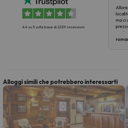
Allora
locali
ma ci 
prezzo
4.4 su 5 sulla base di 2239 recensioni
nostra 
econom
roman
costre
voluto
per 6 g
paghi 
Alloggi simili che potrebbero interessarti