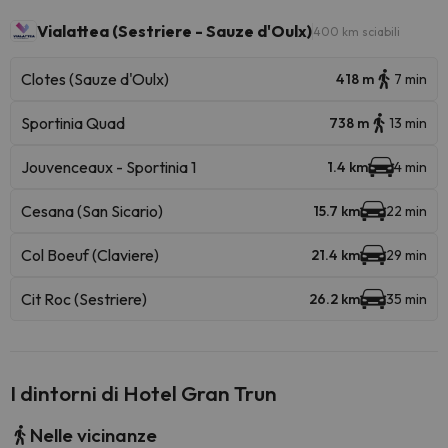
Vialattea (Sestriere - Sauze d'Oulx)
400 km sciabili
Clotes (Sauze d'Oulx)
418 m
7 min
Sportinia Quad
738 m
13 min
Jouvenceaux - Sportinia 1
1.4 km
4 min
Cesana (San Sicario)
15.7 km
22 min
Col Boeuf (Claviere)
21.4 km
29 min
Cit Roc (Sestriere)
26.2 km
35 min
I dintorni di Hotel Gran Trun
Nelle vicinanze