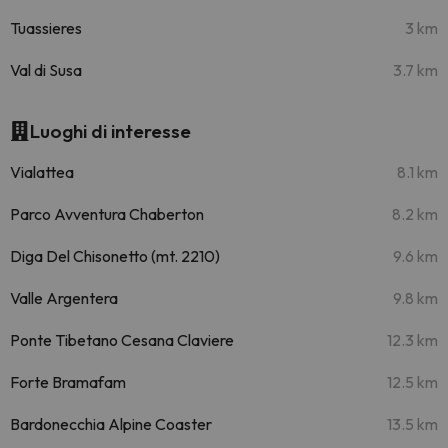
Tuassieres
3 km
Val di Susa
3.7 km
Luoghi di interesse
Vialattea
8.1 km
Parco Avventura Chaberton
8.2 km
Diga Del Chisonetto (mt. 2210)
9.6 km
Valle Argentera
9.8 km
Ponte Tibetano Cesana Claviere
12.3 km
Forte Bramafam
12.5 km
Bardonecchia Alpine Coaster
13.5 km