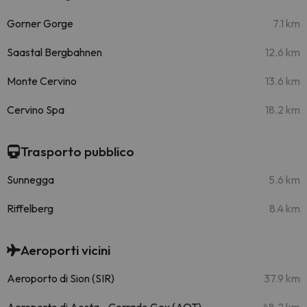
Gorner Gorge
7.1 km
Saastal Bergbahnen
12.6 km
Monte Cervino
13.6 km
Cervino Spa
18.2 km
Trasporto pubblico
Sunnegga
5.6 km
Riffelberg
8.4 km
Aeroporti vicini
Aeroporto di Sion (SIR)
37.9 km