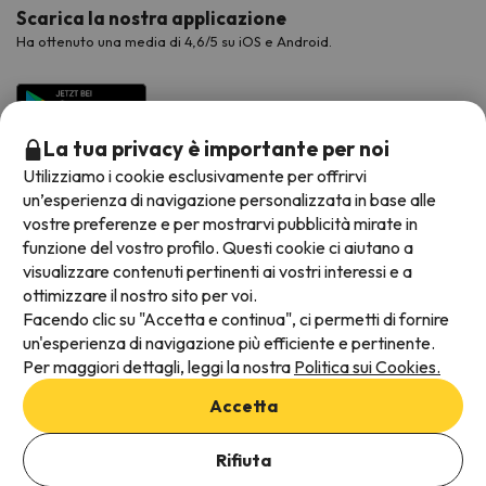
Scarica la nostra applicazione
Ha ottenuto una media di 4,6/5 su iOS e Android.
La tua privacy è importante per noi
Utilizziamo i cookie esclusivamente per offrirvi
un’esperienza di navigazione personalizzata in base alle
vostre preferenze e per mostrarvi pubblicità mirate in
funzione del vostro profilo. Questi cookie ci aiutano a
visualizzare contenuti pertinenti ai vostri interessi e a
Metodi di pagamento disponibili
ottimizzare il nostro sito per voi.
Facendo clic su "Accetta e continua", ci permetti di fornire
un'esperienza di navigazione più efficiente e pertinente.
Per maggiori dettagli, leggi la nostra
Politica sui Cookies.
Termini e condizioni generali
Accetta
Protezione dei dati
Aggiungi date per verificare la disponibilità
Informativa sui cookie
Rifiuta