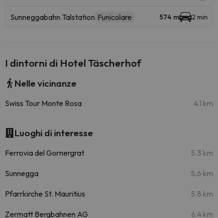
Sunneggabahn Talstation
Funicolare
574 m
2 min
I dintorni di Hotel Täscherhof
Nelle vicinanze
Swiss Tour Monte Rosa
4.1 km
Luoghi di interesse
Ferrovia del Gornergrat
5.3 km
Sunnegga
5.6 km
Pfarrkirche St. Mauritius
5.8 km
Zermatt Bergbahnen AG
6.4 km