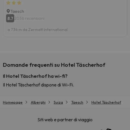
Taesch
8.7
2036 recensioni
a 734 m da Zermatt International
Domande frequenti su Hotel Täscherhof
Il Hotel Täscherhof ha wi-fi?
Il Hotel Täscherhof dispone di Wi-Fi.
Homepage
Alberghi
Suiza
Taesch
Hotel Täscherhof
Siti web e partner di viaggio