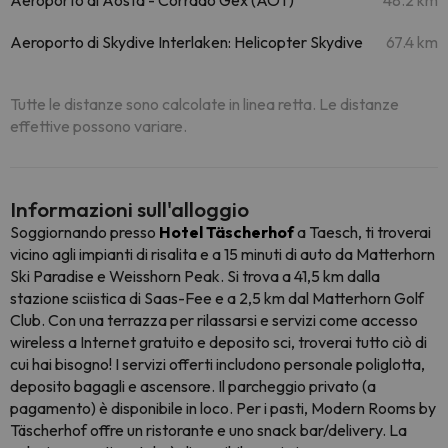
Aeroporto di Aosta - Corrado Gex (AOT)
48.2 km
Aeroporto di Skydive Interlaken: Helicopter Skydive
67.4 km
Tutte le distanze sono calcolate in linea retta. Le distanze
effettive possono variare.
Informazioni sull'alloggio
Soggiornando presso
Hotel Täscherhof
a Taesch, ti troverai
vicino agli impianti di risalita e a 15 minuti di auto da Matterhorn
Ski Paradise e Weisshorn Peak. Si trova a 41,5 km dalla
stazione sciistica di Saas-Fee e a 2,5 km dal Matterhorn Golf
Club. Con una terrazza per rilassarsi e servizi come accesso
wireless a Internet gratuito e deposito sci, troverai tutto ciò di
cui hai bisogno! I servizi offerti includono personale poliglotta,
deposito bagagli e ascensore. Il parcheggio privato (a
pagamento) è disponibile in loco. Per i pasti, Modern Rooms by
Täscherhof offre un ristorante e uno snack bar/delivery. La