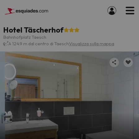
Hotel Täscherhof
Bahnhofplatz Taesch
A 124.9 m dal centro di Taesch
Visualizza sulla mappa