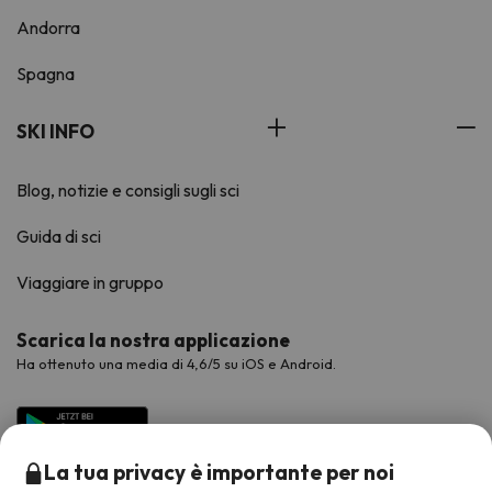
Andorra
Spagna
SKI INFO
Blog, notizie e consigli sugli sci
Guida di sci
Viaggiare in gruppo
Scarica la nostra applicazione
Ha ottenuto una media di 4,6/5 su iOS e Android.
La tua privacy è importante per noi