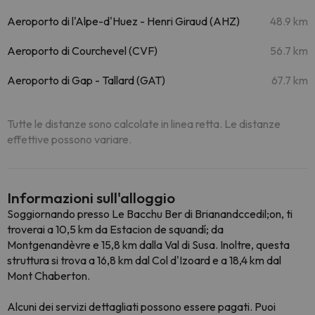
Aeroporto di l'Alpe-d'Huez - Henri Giraud (AHZ)
48.9 km
Aeroporto di Courchevel (CVF)
56.7 km
Aeroporto di Gap - Tallard (GAT)
67.7 km
Tutte le distanze sono calcolate in linea retta. Le distanze
effettive possono variare.
Informazioni sull'alloggio
Soggiornando presso Le Bacchu Ber di Brianandccedil;on, ti
troverai a 10,5 km da Estacion de squandí; da
Montgenandèvre e 15,8 km dalla Val di Susa. Inoltre, questa
struttura si trova a 16,8 km dal Col d'Izoard e a 18,4 km dal
Mont Chaberton.
Alcuni dei servizi dettagliati possono essere pagati. Puoi