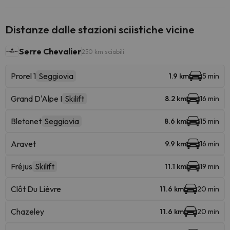
Distanze dalle stazioni sciistiche vicine
Serre Chevalier
250 km sciabili
Prorel 1
Seggiovia
1.9 km
5 min
Grand D'Alpe I
Skilift
8.2 km
16 min
Bletonet
Seggiovia
8.6 km
15 min
Aravet
9.9 km
16 min
Fréjus
Skilift
11.1 km
19 min
Clôt Du Lièvre
11.6 km
20 min
Chazeley
11.6 km
20 min