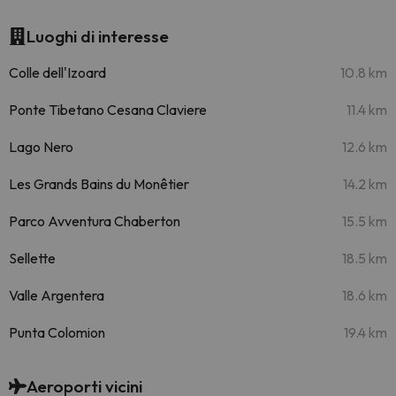
Luoghi di interesse
Colle dell'Izoard
10.8 km
Ponte Tibetano Cesana Claviere
11.4 km
Lago Nero
12.6 km
Les Grands Bains du Monêtier
14.2 km
Parco Avventura Chaberton
15.5 km
Sellette
18.5 km
Valle Argentera
18.6 km
Punta Colomion
19.4 km
Aeroporti vicini