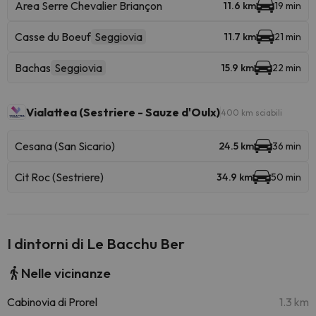
Area Serre Chevalier Briançon
11.6 km
19 min
Casse du Boeuf
Seggiovia
11.7 km
21 min
Bachas
Seggiovia
15.9 km
22 min
Vialattea (Sestriere - Sauze d'Oulx)
400 km sciabili
Cesana (San Sicario)
24.5 km
36 min
Cit Roc (Sestriere)
34.9 km
50 min
I dintorni di Le Bacchu Ber
Nelle vicinanze
Cabinovia di Prorel
1.3 km