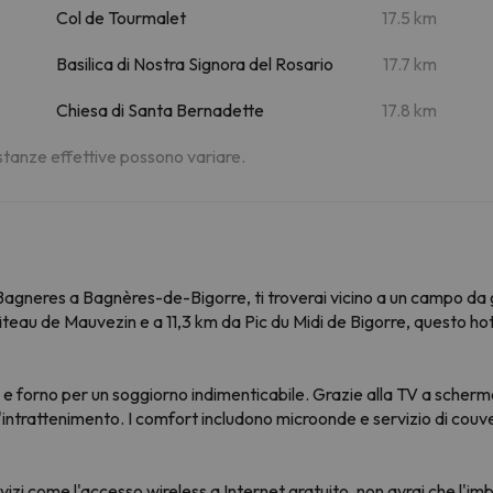
Col de Tourmalet
17.5 km
Basilica di Nostra Signora del Rosario
17.7 km
Chiesa di Santa Bernadette
17.8 km
distanze effettive possono variare.
gneres a Bagnères-de-Bigorre, ti troverai vicino a un campo da go
teau de Mauvezin e a 11,3 km da Pic du Midi de Bigorre, questo ho
 e forno per un soggiorno indimenticabile. Grazie alla TV a schermo
intrattenimento. I comfort includono microonde e servizio di couvert
vizi come l'accesso wireless a Internet gratuito, non avrai che l'imb