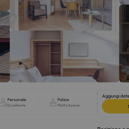
la strada. Non appena troverà la bussola, tornerà.
Aggiungi date 
Personale
Pulizia
Eccellente
Molto buona
Posizione e 