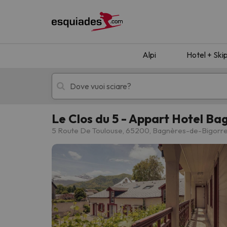
Alpi
Hotel + Ski
Le Clos du 5 - Appart Hotel Ba
Hotel + skipass
Hotel di montagn
5 Route De Toulouse, 65200, Bagnères-de-Bigorr
Ops, non abbiamo trovato alcun risultato corr