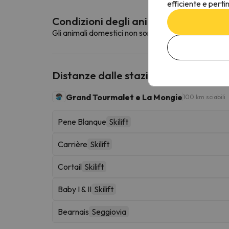
efficiente e perti
Condizioni degli animali domestici
Gli animali domestici non sono ammessi in questa st
Distanze dalle stazioni sciistiche vic
Grand Tourmalet e La Mongie
100 km sciabili
Pene Blanque
Skilift
Carrière
Skilift
Cortail
Skilift
Baby I & II
Skilift
Bearnais
Seggiovia