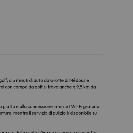
lf, a 5 minuti di auto da Grotte di Médous e
tel con campo da golf si trova anche a 9,5 km da
 piatto e alla connessione internet Wi-Fi gratuita,
ure, mentre il servizio di pulizia è disponibile su
arazzo della scelta! Grazie al servizio di navetta