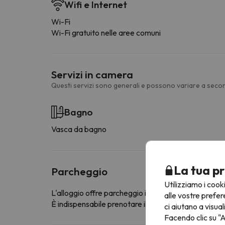
Wifi e Internet
Wi-Fi
Wi-Fi gratuito nelle aree comuni
Servizi in camera
Questi servizi sono generali e possono variare a secon
Bagno
Vasca da bagno
La tua pr
Parcheggio
Utilizziamo i cook
L'alloggio offre parcheggio interno a pagamento
alle vostre prefer
È indispensabile prenotare il posto auto in anticipo
ci aiutano a visual
Facendo clic su "A