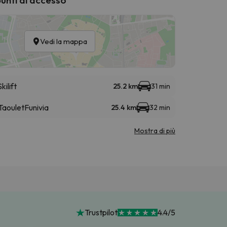
Vedi la mappa
Skilift
25.2 km
31 min
 Taoulet
Funivia
25.4 km
32 min
Mostra di più
Trustpilot
4.4/5