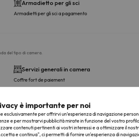
Armadietto per gli sci
Armadietti per gli sci a pagamento
da del tipo di camera.
Servizi generali in camera
Coffre fort de paiement
ivacy è importante per noi
ie esclusivamente per offrirvi un’esperienza di navigazione person
enze e per mostrarvi pubblicità mirate in funzione del vostro profil
 contattando direttamente la struttura ricettiva.
izzare contenuti pertinenti ai vostri interessi e a ottimizzare il nostr
ccetta e continua", ci permetti di fornire un'esperienza di navigazi