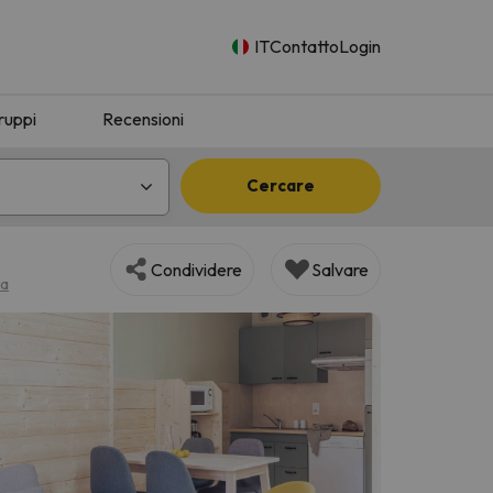
IT
Contatto
Login
ruppi
Recensioni
Cercare
Condividere
Salvare
pa