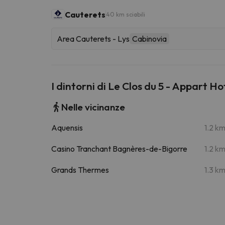
Cauterets
40 km sciabili
Area Cauterets - Lys
Cabinovia
I dintorni di Le Clos du 5 - Appart H
Nelle vicinanze
Aquensis
1.2 k
Casino Tranchant Bagnères-de-Bigorre
1.2 k
Grands Thermes
1.3 k