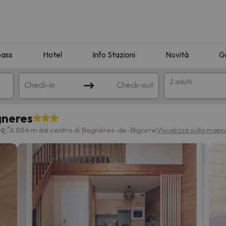
pass
Hotel
Info Stazioni
Novità
G
2 adulti
Check-in
Check-out
gneres
a
e
A 884 m dal centro di Bagnères-de-Bigorre
Visualizza sulla map
ispondente alla sua ricerca. Provare a modificare la destinazione.