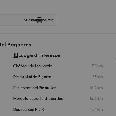
51.3 km
54 min
otel Bagneres
Luoghi di interesse
m
Château de Mauvezin
11.1 km
m
Pic du Midi de Bigorre
15 km
m
Funicolare del Pic du Jer
16.4 km
Mercato coperto di Lourdes
16.8 km
Basilica San Pio X
17.4 km