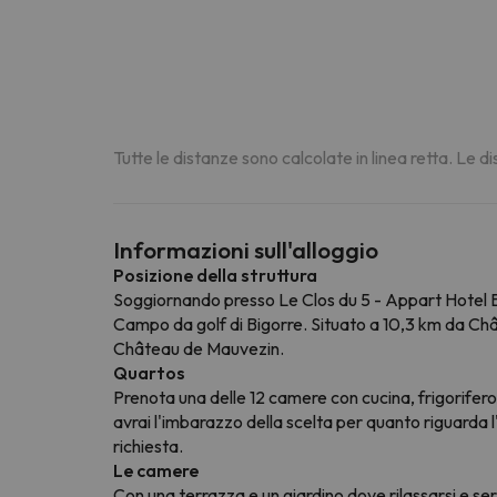
Tutte le distanze sono calcolate in linea retta. Le 
Informazioni sull'alloggio
Posizione della struttura
Soggiornando presso Le Clos du 5 - Appart Hotel Ba
Campo da golf di Bigorre. Situato a 10,3 km da Châ
Château de Mauvezin.
Quartos
Prenota una delle 12 camere con cucina, frigorifero
avrai l'imbarazzo della scelta per quanto riguarda l'
richiesta.
Le camere
Con una terrazza e un giardino dove rilassarsi e ser