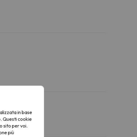
alizzata in base
o. Questi cookie
o sito per voi.
one più