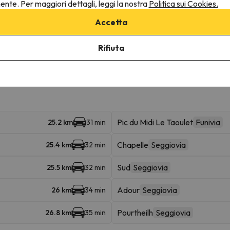
nente. Per maggiori dettagli, leggi la nostra
Politica sui Cookies.
Accetta
ruttura.
Rifiuta
ine
Pic du Midi Le Taoulet
Funivia
25.2 km
31 min
Chapelle
Seggiovia
25.4 km
32 min
Sud
Seggiovia
25.5 km
32 min
Adour
Seggiovia
26 km
34 min
Pourtheilh
Seggiovia
26.8 km
35 min