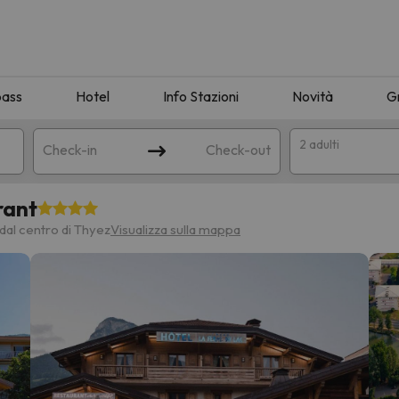
pass
Hotel
Info Stazioni
Novità
G
2 adulti
Check-in
Check-out
rant
a
dal centro di Thyez
Visualizza sulla mappa
ispondente alla sua ricerca. Provare a modificare la destinazione.