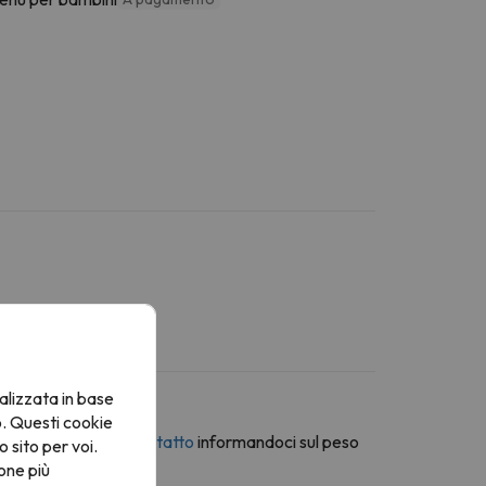
alizzata in base
o. Questi cookie
erso la
modulo di contatto
informandoci sul peso
o sito per voi.
one più