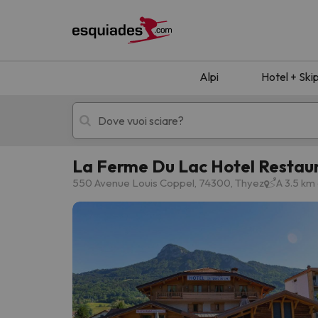
Alpi
Hotel + Ski
La Ferme Du Lac Hotel Restau
Hotel + skipass
Hotel di montagn
550 Avenue Louis Coppel, 74300, Thyez
A 3.5 km 
Ops, non abbiamo trovato alcun risultato corr