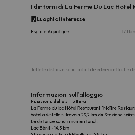
I dintorni di La Ferme Du Lac Hotel
Luoghi di interesse
Espace Aquatique
17.1 k
Tutte le distanze sono calcolate in linea retta. Le 
Informazioni sull'alloggio
Posizione della struttura
La Ferme du lac Hôtel Restaurant "Maître Restaurat
hotel a 4 stelle si trova a 29,7 km da Stazione sciist
Le distanze sono in numeri tondi.
Lac Bénit - 14,5 km
Stazione sciistica di Morillon - 14,8 km