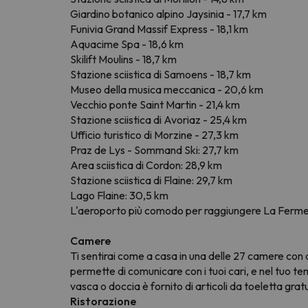
Giardino botanico alpino Jaysinia - 17,7 km
Funivia Grand Massif Express - 18,1 km
Aquacime Spa - 18,6 km
Skilift Moulins - 18,7 km
Stazione sciistica di Samoens - 18,7 km
Museo della musica meccanica - 20,6 km
Vecchio ponte Saint Martin - 21,4 km
Stazione sciistica di Avoriaz - 25,4 km
Ufficio turistico di Morzine - 27,3 km
Praz de Lys - Sommand Ski: 27,7 km
Area sciistica di Cordon: 28,9 km
Stazione sciistica di Flaine: 29,7 km
Lago Flaine: 30,5 km
L'aeroporto più comodo per raggiungere La Ferme d
Camere
Ti sentirai come a casa in una delle 27 camere con 
permette di comunicare con i tuoi cari, e nel tuo tem
vasca o doccia è fornito di articoli da toeletta gratu
Ristorazione