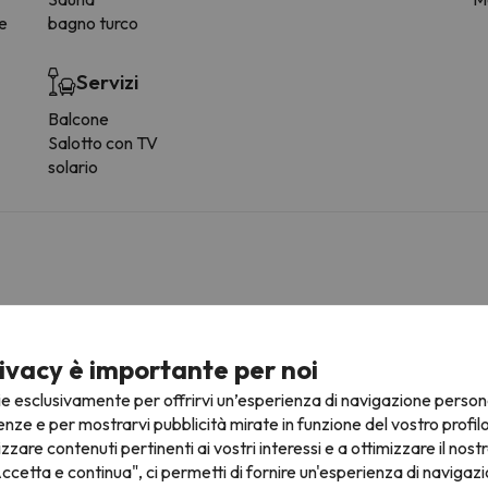
ee
bagno turco
Servizi
Balcone
Salotto con TV
solario
fre la possibilità di prenotare il posto auto in anticipo.
ivacy è importante per noi
ie esclusivamente per offrirvi un’esperienza di navigazione person
enze e per mostrarvi pubblicità mirate in funzione del vostro profil
ultarne le condizioni è indispensabile inviarci un messaggio attrav
izzare contenuti pertinenti ai vostri interessi e a ottimizzare il nostr
ccetta e continua", ci permetti di fornire un'esperienza di navigazi