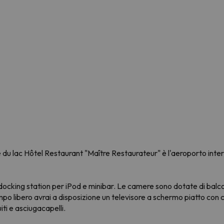
u lac Hôtel Restaurant "Maître Restaurateur" è l'aeroporto inter
docking station per iPod e minibar. Le camere sono dotate di balco
po libero avrai a disposizione un televisore a schermo piatto con can
iti e asciugacapelli.