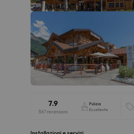
Sembra che il nostro ricercatore abbia perso 
7.9
Pulizia
Eccellente
367 recensioni
Installazioni e servizi