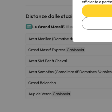
efficiente e perti
Distanze dalle stazioni sciistiche vic
Le Grand Massif
265 km sciabili
Area Morillon (Domaine du Grand Massif)
Grand Massif Express
Cabinovia
Area Sixt Fer à Cheval
Area Samoëns (Grand Massif Domaines Skiables
Grand Balancha
Aup de Veran
Cabinovia