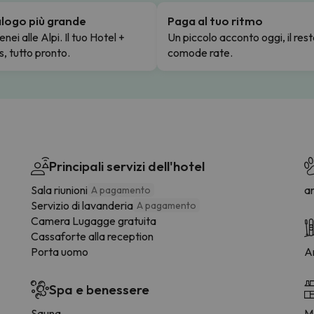
talogo più grande
Paga al tuo ritmo
enei alle Alpi. Il tuo Hotel +
Un piccolo acconto oggi, il rest
s, tutto pronto.
comode rate.
Principali servizi dell'hotel
Sala riunioni
a
A pagamento
Servizio di lavanderia
A pagamento
Camera Lugagge gratuita
Cassaforte alla reception
Porta uomo
Ar
Spa e benessere
Sauna
M