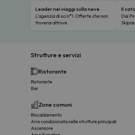
Leader nei viaggi sulla neve
Il ca
L'agenzia di sci n°1. Offerte che non
Dai Pir
troverai altrove.
Skipas
Strutture e servizi
Ristorante
Ristorante
Bar
Zone comuni
Riscaldamento
Aria condizionata nelle strutture principali
Ascensore
Area fumatori