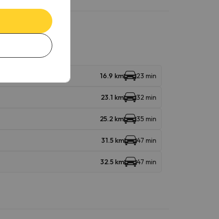
16.9 km
23 min
23.1 km
32 min
25.2 km
35 min
31.5 km
47 min
32.5 km
47 min