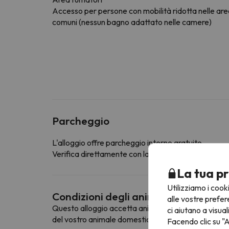
Accesso per persone con mobilità ridotta nelle ar
comuni (nessun bagno adattato nelle camere)
Parcheggio
L'alloggio offre parcheggio interno gratuito
Verifica direttamente con la struttura ricettiva se of
La tua pr
Utilizziamo i cook
Condizioni degli animali domestici
alle vostre prefer
Questo alloggio accetta animali domestici. Per cons
ci aiutano a visual
del vostro animale domestico.
Facendo clic su "A