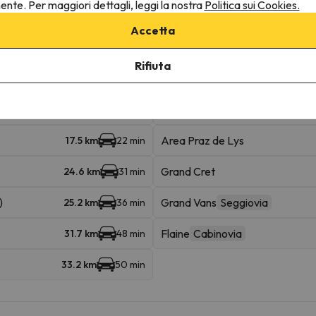
nente. Per maggiori dettagli, leggi la nostra
Politica sui Cookies.
Accetta
ine
Rifiuta
Saix
Seggiovia
14.2 km
19 min
Area Praz de Lys
17.5 km
22 min
Grand Cret
24.6 km
31 min
)
Grand Vans
Seggiovia
25.2 km
36 min
Flaine
Cabinovia
31.7 km
48 min
33.2 km
50 min