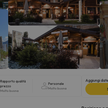
la strada. Non appena troverà la bussola, tornerà.
Aggiungi date 
Rapporto qualità
Personale
prezzo
Molto buona
Molto buona
Posizione e 