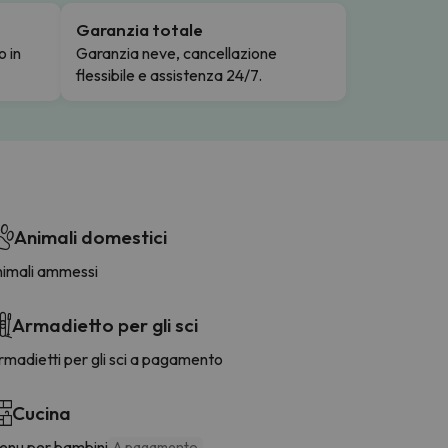
Garanzia totale
o in
Garanzia neve, cancellazione
flessibile e assistenza 24/7.
Animali domestici
nimali ammessi
Armadietto per gli sci
madietti per gli sci a pagamento
Cucina
enu per bambini
A pagamento