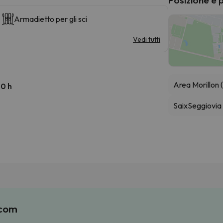
Armadietto per gli sci
Vedi tutti
Area Morillon
30 h
Saix
Seggiovia
.com