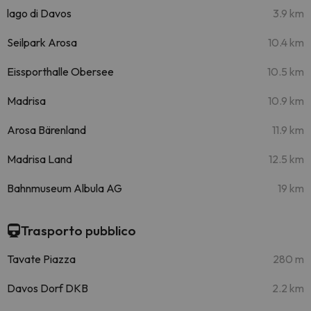
lago di Davos
3.9 km
Seilpark Arosa
10.4 km
Eissporthalle Obersee
10.5 km
Madrisa
10.9 km
Arosa Bärenland
11.9 km
Madrisa Land
12.5 km
Bahnmuseum Albula AG
19 km
Trasporto pubblico
Tavate Piazza
280 m
Davos Dorf DKB
2.2 km