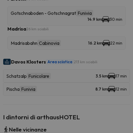
Gotschnaboden - Gotschnagrat
Funivia
14.9 km
30 min
Madrisa
26 km sciabili
Madrisabahn
Cabinovia
16.2 km
22 min
Davos Klosters
Area sciistica
213 km sciabili
Schatzalp
Funicolare
3.5 km
17 min
Pischa
Funivia
8.7 km
12 min
I dintorni di arthausHOTEL
Nelle vicinanze