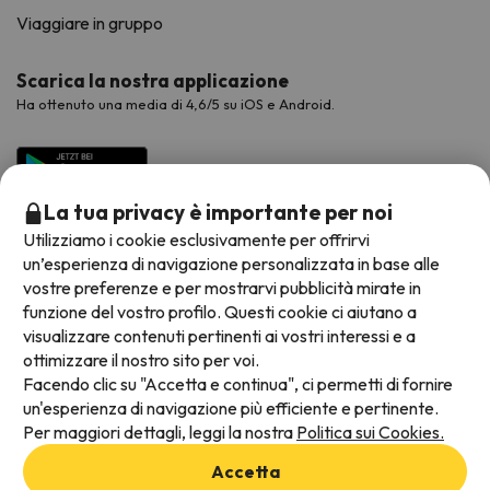
Viaggiare in gruppo
Scarica la nostra applicazione
Ha ottenuto una media di 4,6/5 su iOS e Android.
La tua privacy è importante per noi
Utilizziamo i cookie esclusivamente per offrirvi
un’esperienza di navigazione personalizzata in base alle
vostre preferenze e per mostrarvi pubblicità mirate in
funzione del vostro profilo. Questi cookie ci aiutano a
visualizzare contenuti pertinenti ai vostri interessi e a
Metodi di pagamento disponibili
ottimizzare il nostro sito per voi.
Facendo clic su "Accetta e continua", ci permetti di fornire
un'esperienza di navigazione più efficiente e pertinente.
Per maggiori dettagli, leggi la nostra
Politica sui Cookies.
Termini e condizioni generali
Accetta