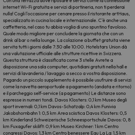
Con una terrazza dove riposare e servizi come la connessione
internet Wi-Fi gratuita e servizi di portineria, non ti perderai
nulla! Cogli l'occasione per cenare presso il ristorante artHaus,
specializzato in cucina locale e internazionale. C'è anche una
caffetteria, nel caso tu abbia voglia di uno spuntino favoloso.
Quale modo migliore per concludere la giornata che con un
drink al bar o nella lounge. La colazione a buffet gratuita viene
servita tutti i giorni dalle 7:30 alle 10:00. Hotelstars Union dà
una valutazione ufficiale alle strutture ricettive in Svizzera.
Questa struttura è classificata come 3 stelle Avrete a
disposizione una sala computer, quotidiani gratuiti nella hall e
servizi di lavanderia / lavaggio a secco a vostra disposizione.
Pagando un piccolo supplemento è possibile usufruire di servizi
come la navetta aeroportuale a pagamento (andata e ritorno)
e il parcheggio self-service (a pagamento) Le distanze sono
espresse in numeri tondi. Davos Klosters: 0,1 km Museo degli
sport invernali: 0,1 km Davos-Schatzalp: 0,4 km Funivia
Jakobshornbahn 1: 0,5 km Area sciistica Davos Klosters: 0,5
km Kinderland Schweizerische Schneesportschule Davos: 0, 8
km Fuxagufer skilift: 0,9 km Museo Kirchner: 1 km Centro
congressi Davos: 1,3 km Centro benessere Eau La La: 1,5 km