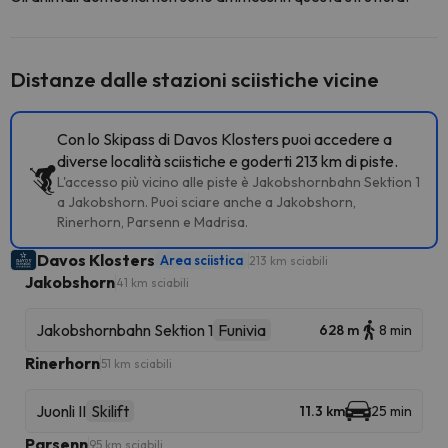
Distanze dalle stazioni sciistiche vicine
Con lo Skipass di Davos Klosters puoi accedere a
diverse località sciistiche e goderti 213 km di piste.
L'accesso più vicino alle piste è Jakobshornbahn Sektion 1
a Jakobshorn. Puoi sciare anche a Jakobshorn,
Rinerhorn, Parsenn e Madrisa.
Davos Klosters
Area sciistica
213 km sciabili
Jakobshorn
41 km sciabili
Jakobshornbahn Sektion 1
Funivia
628 m
8 min
Rinerhorn
51 km sciabili
Juonli II
Skilift
11.3 km
25 min
Parsenn
95 km sciabili