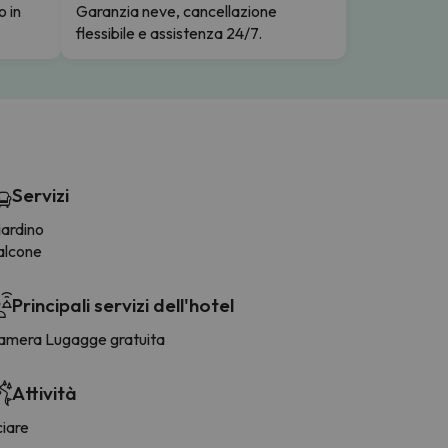
o in
Garanzia neve, cancellazione
flessibile e assistenza 24/7.
Servizi
iardino
alcone
Principali servizi dell'hotel
amera Lugagge gratuita
Attività
ciare