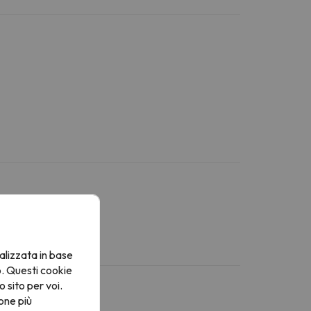
alizzata in base
o. Questi cookie
o sito per voi.
one più