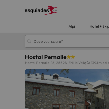
Alpi
Hotel + Ski
Hostal Pernalle
Hotel + skipass
Hotel di montagn
Hostal Pernalle, 16, 25528, Erill la Vall
A 139.1 m dal c
Ops, non abbiamo trovato alcun risultato corr