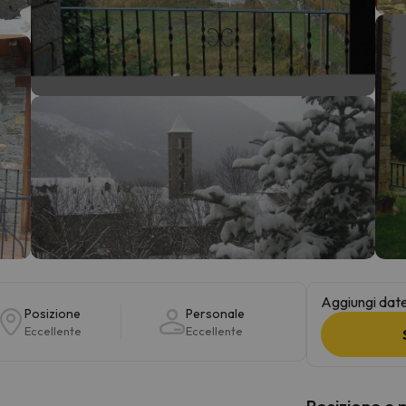
la strada. Non appena troverà la bussola, tornerà.
Aggiungi date 
Posizione
Personale
Eccellente
Eccellente
Posizione e 