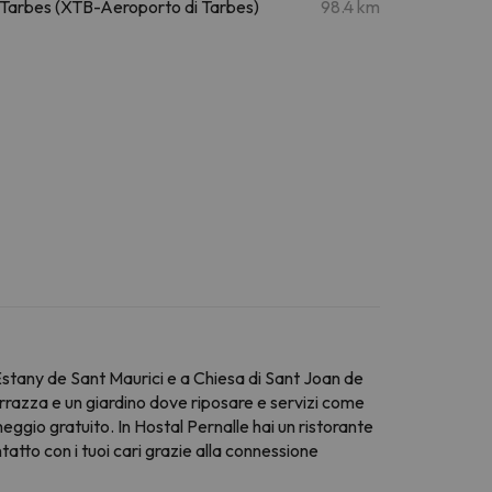
Tarbes (XTB-Aeroporto di Tarbes)
98.4 km
 Estany de Sant Maurici e a Chiesa di Sant Joan de
rrazza e un giardino dove riposare e servizi come
cheggio gratuito. In Hostal Pernalle hai un ristorante
tatto con i tuoi cari grazie alla connessione