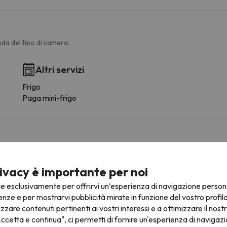
da del tipo di camera.
Altri servizi
Frigo
Paga mini-frigo
ivacy è importante per noi
fre la possibilità di prenotare il posto auto in anticipo.
ie esclusivamente per offrirvi un’esperienza di navigazione person
enze e per mostrarvi pubblicità mirate in funzione del vostro profil
izzare contenuti pertinenti ai vostri interessi e a ottimizzare il nostr
ccetta e continua", ci permetti di fornire un'esperienza di navigazi
ruttura.