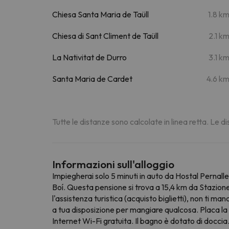
Chiesa Santa Maria de Taüll
1.8 k
Chiesa di Sant Climent de Taüll
2.1 k
La Nativitat de Durro
3.1 k
Santa Maria de Cardet
4.6 k
Tutte le distanze sono calcolate in linea retta. Le 
Informazioni sull'alloggio
Impiegherai solo 5 minuti in auto da Hostal Pernall
Boí. Questa pensione si trova a 15,4 km da Stazion
l'assistenza turistica (acquisto biglietti), non ti ma
a tua disposizione per mangiare qualcosa. Placa la tu
Internet Wi-Fi gratuita. Il bagno è dotato di doccia