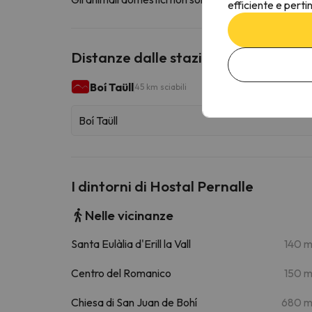
efficiente e perti
Distanze dalle stazioni sciistiche vic
Boí Taüll
45 km sciabili
Boí Taüll
I dintorni di Hostal Pernalle
Nelle vicinanze
Santa Eulàlia d'Erill la Vall
140 
Centro del Romanico
150 
Chiesa di San Juan de Bohí
680 