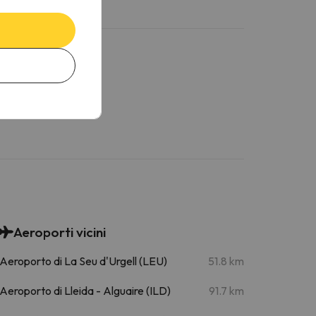
Aeroporti vicini
Aeroporto di La Seu d'Urgell (LEU)
51.8 km
Aeroporto di Lleida - Alguaire (ILD)
91.7 km