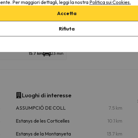
nente. Per maggiori dettagli, leggi la nostra
Politica sui Cookies.
Accetta
ine
Rifiuta
15.7 km
23 min
Luoghi di interesse
m
ASSUMPCIÓ DE COLL
7.5 km
m
Estanys de les Corticelles
10.1 km
m
Estanys de la Montanyeta
13.7 km