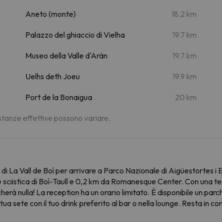
m
Aneto (monte)
18.2 km
m
Palazzo del ghiaccio di Vielha
19.7 km
m
Museo della Valle d'Arán
19.7 km
m
Uelhs deth Joeu
19.9 km
Port de la Bonaigua
20 km
distanze effettive possono variare.
e di La Vall de Boí per arrivare a Parco Nazionale di Aigüestortes i
e sciistica di Boí-Taull e 0,2 km da Romanesque Center. Con una te
ncherà nulla! La reception ha un orario limitato. È disponibile un par
a sete con il tuo drink preferito al bar o nella lounge. Resta in con
.