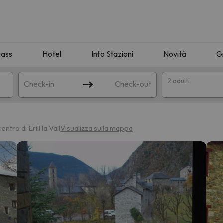
pass
Hotel
Info Stazioni
Novità
G
2 adulti
Check-in
Check-out
a
entro di Erill la Vall
Visualizza sulla mappa
ispondente alla sua ricerca. Provare a modificare la destinazione.