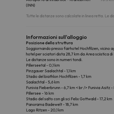
(INN)
Tutte le distanze sono calcolate in linea retta. Le 
Informazioni sull'alloggio
Posizione della struttura
Soggiornando presso fairhotel Hochfilzen, vicino agli
hotel per sciatori dista 28,7 km da Area sciistica d
Le distanze sono in numeri tondi.
Pillerseetal - 0,1 km
Pinzgauer Saalachtal - 1,1 km
Stadio del biathlon Hochfilzen - 1,7 km
Saalachtal - 5,6 km
Funivia Fieberbrunn - 6,7 km < br /> Funivia Asitz -
Pillersee - 16 km
Stadio del salto con gli sci Felix Gottwald - 17,2 km
Panorama Badewelt - 18,7 km
Lago Ritzen - 20,1 km