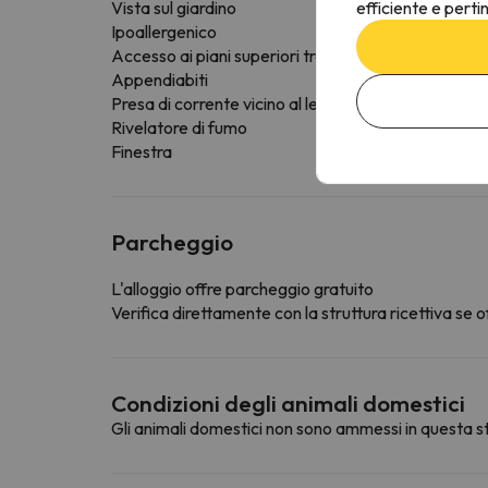
efficiente e perti
Vista sul giardino
Ipoallergenico
Accesso ai piani superiori tramite ascensore
Appendiabiti
Presa di corrente vicino al letto
Rivelatore di fumo
Finestra
Parcheggio
L'alloggio offre parcheggio gratuito
Verifica direttamente con la struttura ricettiva se of
Condizioni degli animali domestici
Gli animali domestici non sono ammessi in questa st