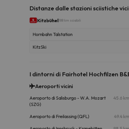
Distanze dalle stazioni sciistiche vic
Kitzbühel
188 km sciabili
Hornbahn Talstation
KitzSki
I dintorni di Fairhotel Hochfilzen B&
Aeroporti vicini
Aeroporto di Salisburgo - W.A. Mozart
45.6 k
(SZG)
Aeroporto di Freilassing (QFL)
49.4 k
Aeroporto di Innsbruck - Kranebitten
98.5 k