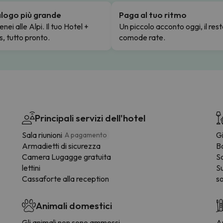
talogo più grande
Paga al tuo ritmo
enei alle Alpi. Il tuo Hotel +
Un piccolo acconto oggi, il rest
s, tutto pronto.
comode rate.
Principali servizi dell'hotel
Sala riunioni
G
A pagamento
Armadietti di sicurezza
B
Camera Lugagge gratuita
S
lettini
S
Cassaforte alla reception
so
Animali domestici
Gli animali non sono ammessi
Ar