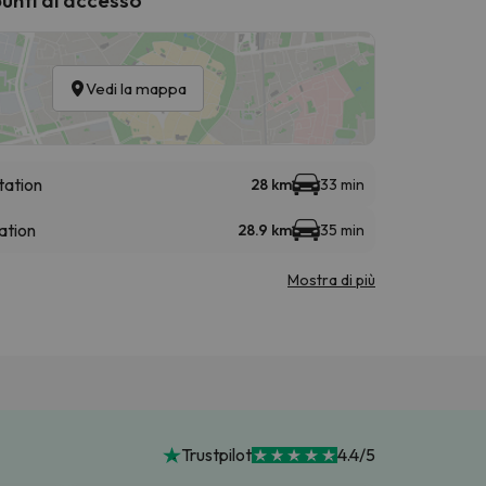
Vedi la mappa
tation
28 km
33 min
ation
28.9 km
35 min
Mostra di più
Trustpilot
4.4/5