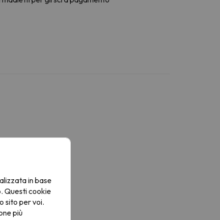
alizzata in base
o. Questi cookie
o sito per voi.
one più