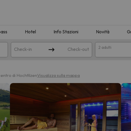
pass
Hotel
Info Stazioni
Novità
G
2 adulti
Check-in
Check-out
a
centro di Hochfilzen
Visualizza sulla mappa
ispondente alla sua ricerca. Provare a modificare la destinazione.