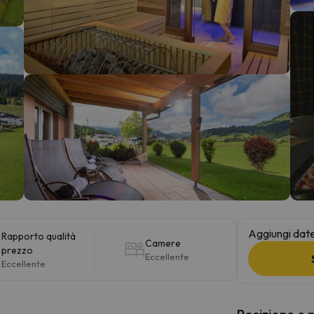
la strada. Non appena troverà la bussola, tornerà.
Aggiungi date 
Rapporto qualità
Camere
prezzo
Eccellente
Eccellente
Posizione e 