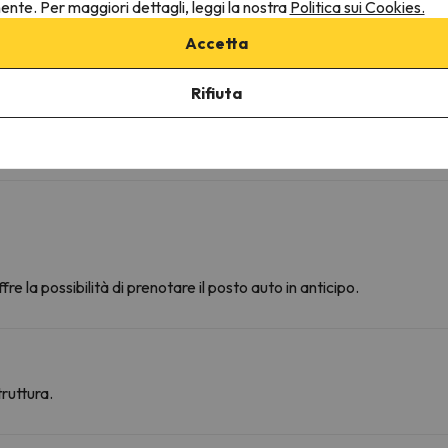
nente. Per maggiori dettagli, leggi la nostra
Politica sui Cookies.
Gel doccia
Accetta
Altri servizi
Rifiuta
Gli asciugamani sono disponibili
Frigo
Fan
fre la possibilità di prenotare il posto auto in anticipo.
ruttura.