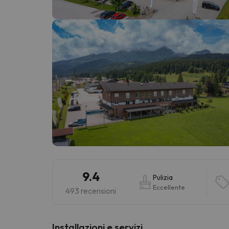
Sembra che il nostro ricercatore abbia perso 
9.4
Pulizia
Eccellente
493 recensioni
Installazioni e servizi