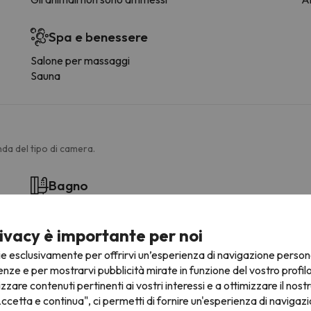
Spa e benessere
Salone per massaggi
Sauna
da del tipo di camera.
Bagno
WC
Doccia
ivacy è importante per noi
Servizi
ie esclusivamente per offrirvi un’esperienza di navigazione person
Douche ou baignoire
enze e per mostrarvi pubblicità mirate in funzione del vostro profil
Bagno privato
izzare contenuti pertinenti ai vostri interessi e a ottimizzare il nostr
Carta igienica
ccetta e continua", ci permetti di fornire un'esperienza di navigazi
Shampoo