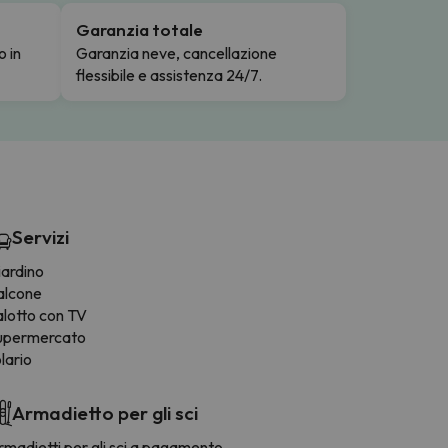
Garanzia totale
o in
Garanzia neve, cancellazione
flessibile e assistenza 24/7.
Servizi
iardino
alcone
alotto con TV
upermercato
lario
Armadietto per gli sci
madietti per gli sci a pagamento