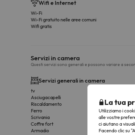
Wifi e Internet
Wi-Fi
Wi-Fi gratuito nelle aree comuni
Wifi gratis
Servizi in camera
Questi servizi sono generali e possono variare a secon
Servizi generali in camera
tv
Asciugacapelli
La tua pr
Riscaldamento
Utilizziamo i cook
Ferro
alle vostre prefer
Scrivania
ci aiutano a visual
Coffre fort
Facendo clic su "A
Armadio