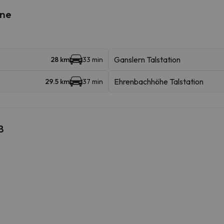
ine
Ganslern Talstation
28 km
33 min
Ehrenbachhöhe Talstation
29.5 km
37 min
B
m
m
m