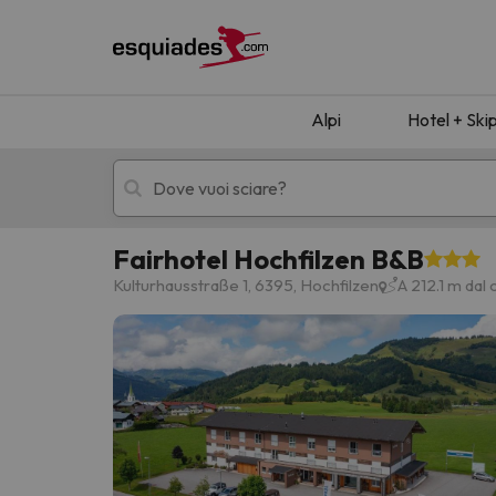
Alpi
Hotel + Ski
Fairhotel Hochfilzen B&B
Hotel + skipass
Hotel di montagn
Kulturhausstraße 1, 6395, Hochfilzen
A 212.1 m dal 
Ops, non abbiamo trovato alcun risultato corr