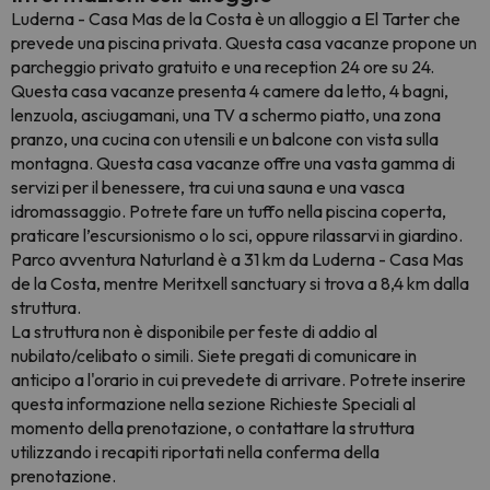
Luderna - Casa Mas de la Costa è un alloggio a El Tarter che
prevede una piscina privata. Questa casa vacanze propone un
parcheggio privato gratuito e una reception 24 ore su 24.
Questa casa vacanze presenta 4 camere da letto, 4 bagni,
lenzuola, asciugamani, una TV a schermo piatto, una zona
pranzo, una cucina con utensili e un balcone con vista sulla
montagna. Questa casa vacanze offre una vasta gamma di
servizi per il benessere, tra cui una sauna e una vasca
idromassaggio. Potrete fare un tuffo nella piscina coperta,
praticare l’escursionismo o lo sci, oppure rilassarvi in giardino.
Parco avventura Naturland è a 31 km da Luderna - Casa Mas
de la Costa, mentre Meritxell sanctuary si trova a 8,4 km dalla
struttura.
La struttura non è disponibile per feste di addio al
nubilato/celibato o simili. Siete pregati di comunicare in
anticipo a l'orario in cui prevedete di arrivare. Potrete inserire
questa informazione nella sezione Richieste Speciali al
momento della prenotazione, o contattare la struttura
utilizzando i recapiti riportati nella conferma della
prenotazione.