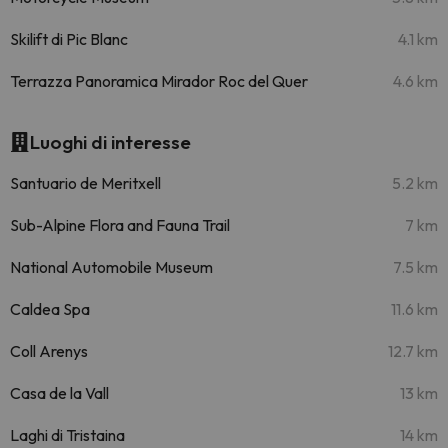
Skilift di Pic Blanc
4.1 km
Terrazza Panoramica Mirador Roc del Quer
4.6 km
Luoghi di interesse
Santuario de Meritxell
5.2 km
Sub-Alpine Flora and Fauna Trail
7 km
National Automobile Museum
7.5 km
Caldea Spa
11.6 km
Coll Arenys
12.7 km
Casa de la Vall
13 km
Laghi di Tristaina
14 km