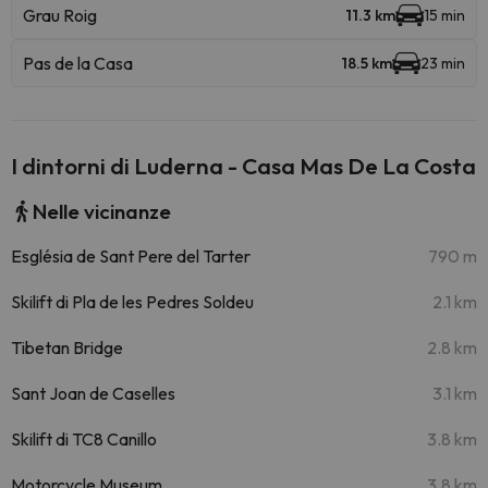
Grau Roig
11.3 km
15 min
Pas de la Casa
18.5 km
23 min
I dintorni di Luderna - Casa Mas De La Costa
Nelle vicinanze
Església de Sant Pere del Tarter
790 m
Skilift di Pla de les Pedres Soldeu
2.1 km
Tibetan Bridge
2.8 km
Sant Joan de Caselles
3.1 km
Skilift di TC8 Canillo
3.8 km
Motorcycle Museum
3.8 km