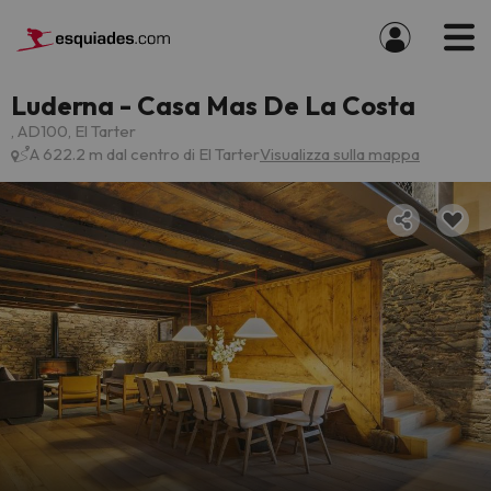
Luderna - Casa Mas De La Costa
, AD100, El Tarter
A 622.2 m dal centro di El Tarter
Visualizza sulla mappa