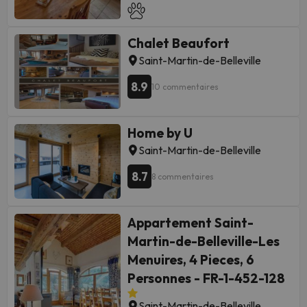
comprennent un coffre-fort, des
rideaux occultants et un téléphone.
Chalet Beaufort
Saint-Martin-de-Belleville
8.9
10 commentaires
Home by U
Saint-Martin-de-Belleville
8.7
8 commentaires
Appartement Saint-
Martin-de-Belleville-Les
Menuires, 4 Pieces, 6
Personnes - FR-1-452-128
Saint-Martin-de-Belleville