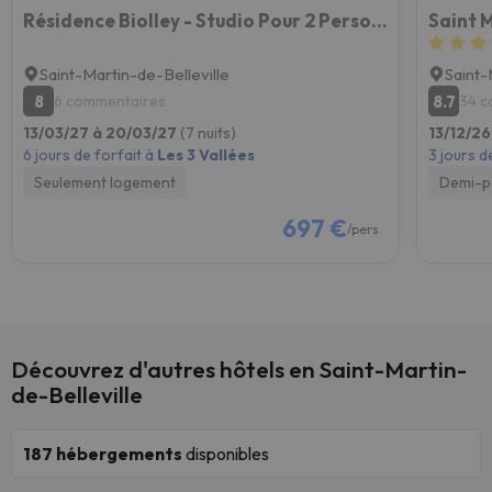
Résidence Biolley - Studio Pour 2 Personnes 274
Saint 
Saint-Martin-de-Belleville
Saint-
8
8.7
6 commentaires
34 c
13/03/27 à 20/03/27
(7 nuits)
13/12/26
6 jours de forfait à
Les 3 Vallées
3 jours d
Seulement logement
Demi-p
697 €
/pers.
Découvrez d'autres hôtels en Saint-Martin-
de-Belleville
187
hébergements
disponibles