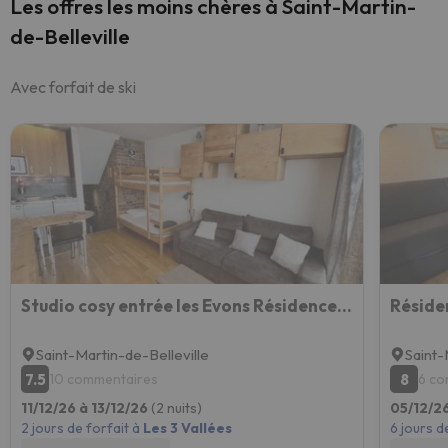
Les offres les moins chères à Saint-Martin-
de-Belleville
Avec forfait de ski
Studio cosy entrée les Evons Résidence Le BRELIN
Saint-Martin-de-Belleville
Saint-
7.5
8
10 commentaires
6 co
11/12/26 à 13/12/26
(2 nuits)
05/12/26
2 jours de forfait à
Les 3 Vallées
6 jours d