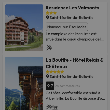
Résidence Les Valmonts
Saint-Martin-de-Belleville
Nouveau sur Esquiades
Le complexe des Menuires est
situé dans le cœur olympique de la
Savoie et fait partie du célèbre
Tres Valles (Les Trois Vallées), le
plus grand domaine skiable du
La Bouitte - Hôtel Relais &
monde. L'endroit, vaste et avec
une orientation parfaite, est très
Châteaux
ensoleillé. Les Menuires est un
Saint-Martin-de-Belleville
paradis pour les amateurs de
sports et d'émotions fortes, ainsi
9.7
124 commentaires
qu'une station familiale propice à
Cet hôtel confortable est situé à
de nombreuses activités non liées
Albertville. La Bouitte dispose d'un
au ski. L’aéroport international de
total de 16 chambres disponibles
Genève est situé à environ 143 km
pour ses hôtes. Cet hôtel
et celui de Lyon-Saint Exupéry à