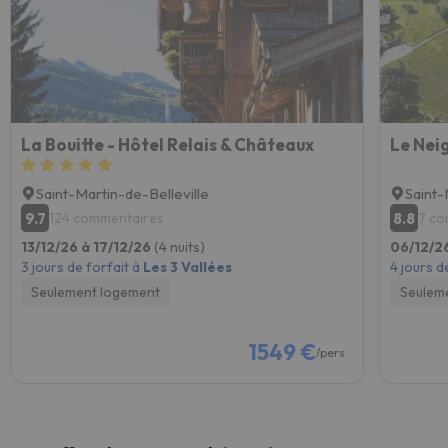
La Bouitte - Hôtel Relais & Châteaux
Le Nei
Saint-Martin-de-Belleville
Saint-
9.7
8.8
124 commentaires
7 co
13/12/26 à 17/12/26
(4 nuits)
06/12/26
3 jours de forfait à
Les 3 Vallées
4 jours d
Seulement logement
Seulem
1549 €
/pers.