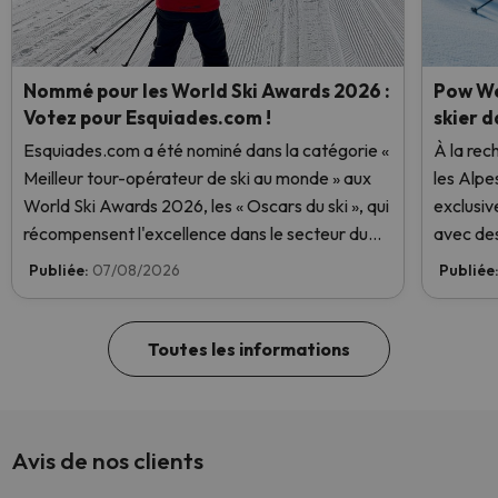
Nommé pour les World Ski Awards 2026 :
Pow We
Votez pour Esquiades.com !
skier d
Esquiades.com a été nominé dans la catégorie «
À la rec
Meilleur tour-opérateur de ski au monde » aux
les Alpe
World Ski Awards 2026, les « Oscars du ski », qui
exclusiv
récompensent l'excellence dans le secteur du
avec des
ski. Votez dès maintenant et aidez-nous à
Publiée:
07/08/2026
Publiée
atteindre la première place !
Toutes les informations
Avis de nos clients