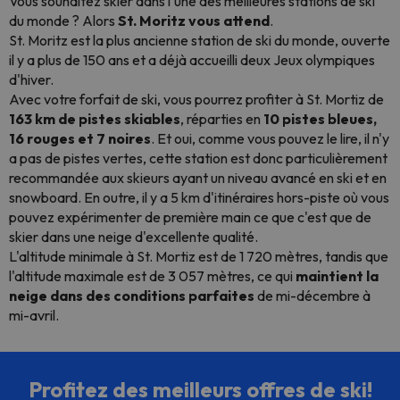
Vous souhaitez skier dans l'une des meilleures stations de ski
du monde ? Alors
St. Moritz vous attend
.
St. Moritz est la plus ancienne station de ski du monde, ouverte
il y a plus de 150 ans et a déjà accueilli deux Jeux olympiques
d'hiver.
Avec votre forfait de ski, vous pourrez profiter à St. Mortiz de
163 km de pistes skiables
, réparties en
10 pistes bleues,
16 rouges et 7 noires
. Et oui, comme vous pouvez le lire, il n'y
a pas de pistes vertes, cette station est donc particulièrement
recommandée aux skieurs ayant un niveau avancé en ski et
en
snowboard
. En outre, il y a 5 km d'itinéraires hors-piste où vous
pouvez expérimenter de première main ce que c'est que de
skier dans une neige d'excellente qualité.
L'altitude minimale à St. Mortiz est de 1 720 mètres, tandis que
l'altitude maximale est de 3 057 mètres, ce qui
maintient la
neige dans des conditions parfaites
de mi-décembre à
mi-avril.
Profitez des meilleurs offres de ski!