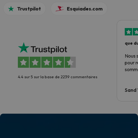
Trustpilot
Esquiades.com
que du
Nous 
pour 
somme
4.4 sur 5 sur la base de 2239 commentaires
Sand