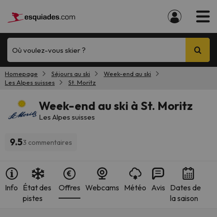
Où voulez-vous skier ?
Homepage
Séjours au ski
Week-end au ski
Les Alpes suisses
St. Moritz
Week-end au ski à St. Moritz
Les Alpes suisses
9.5
3 commentaires
Info
État des
Offres
Webcams
Météo
Avis
Dates de
pistes
la saison