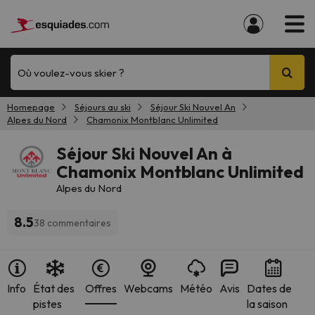
Où voulez-vous skier ?
Homepage
Séjours au ski
Séjour Ski Nouvel An
Alpes du Nord
Chamonix Montblanc Unlimited
Séjour Ski Nouvel An à
Chamonix Montblanc Unlimited
Alpes du Nord
8.5
38 commentaires
Info
État des
Offres
Webcams
Météo
Avis
Dates de
pistes
la saison