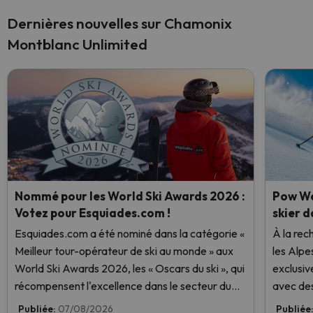
Dernières nouvelles sur Chamonix
Montblanc Unlimited
Nommé pour les World Ski Awards 2026 :
Pow We
Votez pour Esquiades.com !
skier d
Esquiades.com a été nominé dans la catégorie «
À la rec
Meilleur tour-opérateur de ski au monde » aux
les Alpe
World Ski Awards 2026, les « Oscars du ski », qui
exclusiv
récompensent l'excellence dans le secteur du
avec des
ski. Votez dès maintenant et aidez-nous à
Publiée:
07/08/2026
Publiée