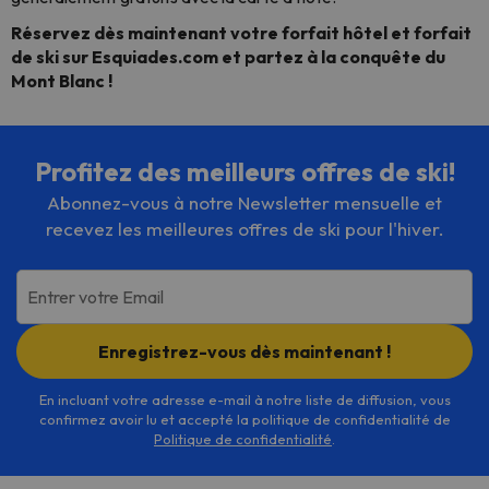
Réservez dès maintenant votre forfait hôtel et forfait
de ski sur Esquiades.com et partez à la conquête du
Mont Blanc !
Profitez des meilleurs offres de ski!
Abonnez-vous à notre Newsletter mensuelle et
recevez les meilleures offres de ski pour l'hiver.
Entrer votre Email
Enregistrez-vous dès maintenant !
En incluant votre adresse e-mail à notre liste de diffusion, vous
confirmez avoir lu et accepté la politique de confidentialité de
Politique de confidentialité
.