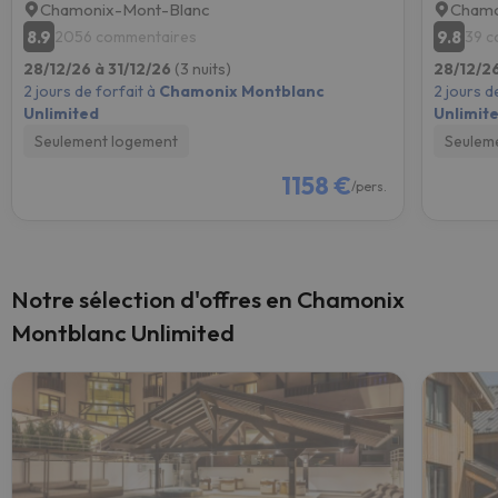
Chamonix-Mont-Blanc
Chamo
8.9
9.8
2056 commentaires
39 c
28/12/26 à 31/12/26
(3 nuits)
28/12/26
2 jours de forfait à
Chamonix Montblanc
2 jours d
Unlimited
Unlimit
Seulement logement
Seulem
1158 €
/pers.
Notre sélection d'offres en Chamonix
Montblanc Unlimited