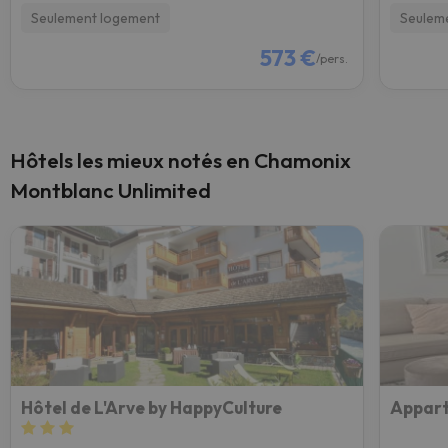
Seulement logement
Seulem
573 €
/pers.
Hôtels les mieux notés en Chamonix
Montblanc Unlimited
Hôtel de L'Arve by HappyCulture
Appart