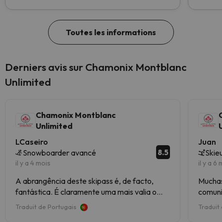
atteindre la première place !
Toutes les informations
Derniers avis sur Chamonix Montblanc
Unlimited
Chamonix Montblanc
Unlimited
LCaseiro
Juan
8.5
Snowboarder avancé
Skie
il y a 4 mois
il y a 6
A abrangência deste skipass é, de facto,
Muchas
fantástica. É claramente uma mais valia o
comuni
facto de dar acesso a Courmayeur e a
Traduit de Portugais
Traduit
Megève, apesar de alguma custo extra de