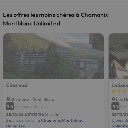
Les offres les moins chères à Chamonix
Montblanc Unlimited
Chez moi
Le Sai
Chamonix-Mont-Blanc
Les H
9.4
9.1
64 commentaires
1189
28/12/26 à 31/12/26
(3 nuits)
28/12/26
2 jours de forfait à
Chamonix Montblanc
2 jours d
Unlimited
Unlimit