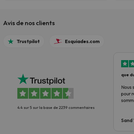
transporte. A qualidade dos meios
mecânicos, a vista sobre o Monte Branco de
várias perspetivas (estâncias) e o ambiente
das várias estâncias faz deste destino um
Avis de nos clients
combo bastante bom.
Trustpilot
Esquiades.com
que du
Nous 
pour 
somme
4.4 sur 5 sur la base de 2239 commentaires
Sand