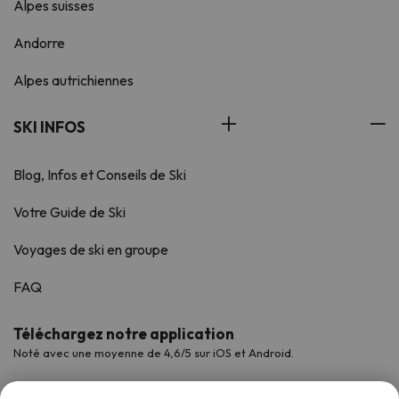
Alpes suisses
Andorre
Alpes autrichiennes
SKI INFOS
Blog, Infos et Conseils de Ski
Votre Guide de Ski
Voyages de ski en groupe
FAQ
Téléchargez notre application
Noté avec une moyenne de 4,6/5 sur iOS et Android.