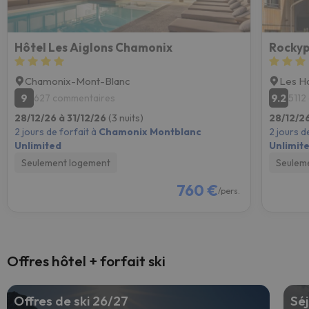
Hôtel Les Aiglons Chamonix
Rockyp
Chamonix-Mont-Blanc
Les H
9
9.2
627 commentaires
5112
28/12/26 à 31/12/26
(3 nuits)
28/12/26
2 jours de forfait à
Chamonix Montblanc
2 jours d
Unlimited
Unlimit
Seulement logement
Seulem
760 €
/pers.
Offres hôtel + forfait ski
Offres de ski 26/27
Séj