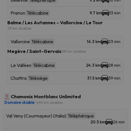
Bellevue
Téléphérique
9.2 km
12 min
Prarion
Télécabine
9.7 km
13 min
Balme / Les Autannes – Vallorcine / Le Tour
29 km skiables
Vallorcine
Télécabine
16.3 km
23 min
Megève / Saint-Gervais
185 km skiables
Le Valléen
Télécabine
24.3 km
28 min
Chattrix
Télésiège
31.5 km
39 min
Chamonix Montblanc Unlimited
Domaine skiable
494 km skiables
Val Veny (Courmayeur) (Italia)
Téléphérique
20.5 km
26 min