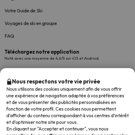
Votre Guide de Ski
Voyages de ski en groupe
FAQ
Téléchargez notre application
Noté avec une moyenne de 4,6/5 sur iOS et Android.
Nous respectons votre vie privée
Nous utilisons des cookies uniquement afin de vous offrir
une expérience de navigation adaptée à vos préférences
et de vous présenter des publicités personnalisées en
fonction de votre profil. Ces cookies nous permettent
d’afficher du contenu correspondant à vos centres d’intérêt
et d’optimiser notre site pour vous.
Modes de paiement disponibles
En cliquant sur "Accepter et continuer", vous nous