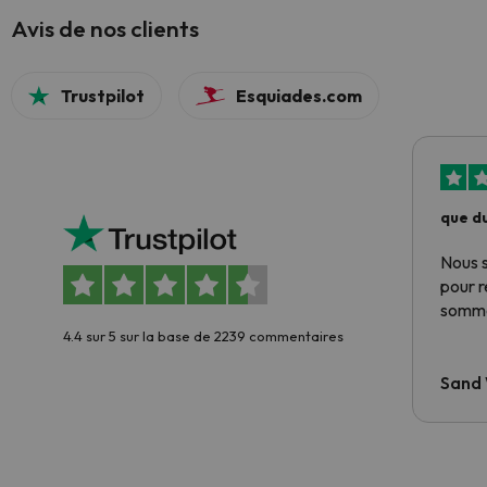
Avis de nos clients
Trustpilot
Esquiades.com
que du
Nous 
pour 
somme
4.4 sur 5 sur la base de 2239 commentaires
Sand