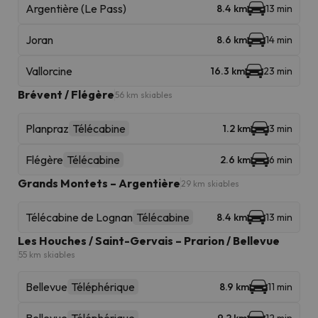
Argentière (Le Pass)
8.4 km
13 min
Joran
8.6 km
14 min
Vallorcine
16.3 km
23 min
Brévent / Flégère
56 km skiables
Planpraz
Télécabine
1.2 km
3 min
Flégère
Télécabine
2.6 km
6 min
Grands Montets – Argentière
29 km skiables
Télécabine de Lognan
Télécabine
8.4 km
13 min
Les Houches / Saint-Gervais – Prarion / Bellevue
55 km skiables
Bellevue
Téléphérique
8.9 km
11 min