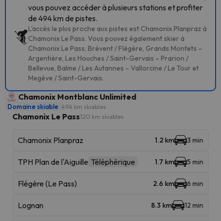
vous pouvez accéder à plusieurs stations et profiter
de 494 km de pistes.
L'accès le plus proche aux pistes est Chamonix Planpraz à
Chamonix Le Pass. Vous pouvez également skier à
Chamonix Le Pass, Brévent / Flégère, Grands Montets –
Argentière, Les Houches / Saint-Gervais – Prarion /
Bellevue, Balme / Les Autannes – Vallorcine / Le Tour et
Megève / Saint-Gervais.
Chamonix Montblanc Unlimited
Domaine skiable
494 km skiables
Chamonix Le Pass
120 km skiables
Chamonix Planpraz
1.2 km
3 min
TPH Plan de l'Aiguille
Téléphérique
1.7 km
5 min
Flégère (Le Pass)
2.6 km
6 min
Lognan
8.3 km
12 min