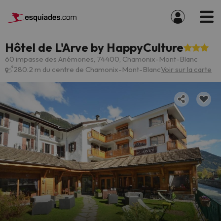
Hôtel de L'Arve by HappyCulture
60 impasse des Anémones, 74400, Chamonix-Mont-Blanc
280.2 m du centre de Chamonix-Mont-Blanc
Voir sur la carte