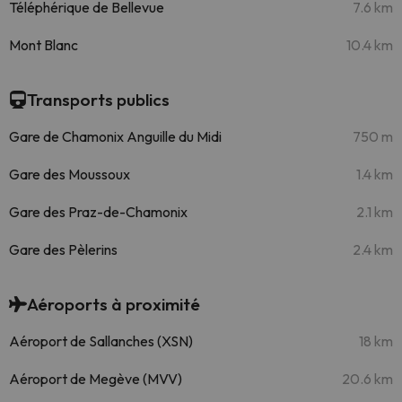
Téléphérique de Bellevue
7.6 km
Mont Blanc
10.4 km
Transports publics
Gare de Chamonix Anguille du Midi
750 m
Gare des Moussoux
1.4 km
Gare des Praz-de-Chamonix
2.1 km
Gare des Pèlerins
2.4 km
Aéroports à proximité
Aéroport de Sallanches (XSN)
18 km
Aéroport de Megève (MVV)
20.6 km