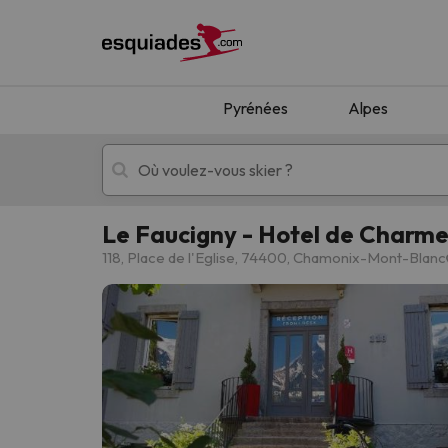
Pyrénées
Alpes
Le Faucigny - Hotel de Charm
Séjours au ski
Séjours montagne
118, Place de l'Eglise, 74400, Chamonix-Mont-Blanc
Oups, nous n'avons pas trouvé de résultats c