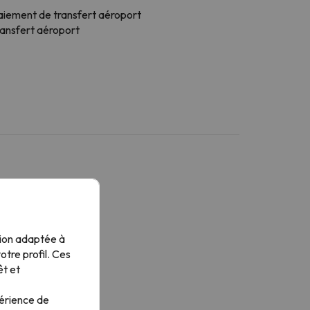
aiement de transfert aéroport
ransfert aéroport
tion adaptée à
tre profil. Ces
êt et
périence de