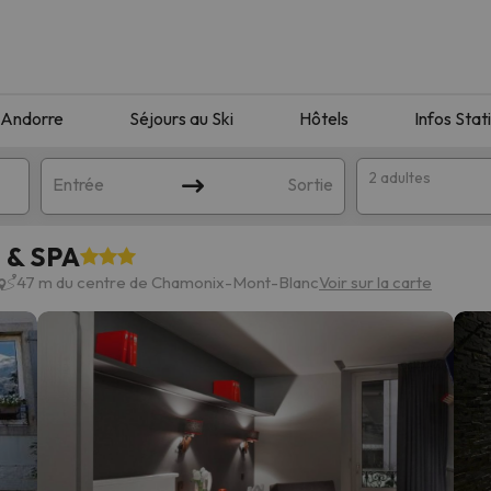
Andorre
Séjours au Ski
Hôtels
Infos Stat
2 adultes
Entrée
Sortie
e & SPA
47 m du centre de Chamonix-Mont-Blanc
Voir sur la carte
orrespondant à votre recherche. Essayez de modifier la destinatio