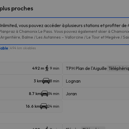
 plus proches
nlimited, vous pouvez accéder à plusieurs stations et profiter de 
 Planpraz à Chamonix Le Pass. Vous pouvez également skier à Chamonix 
Argentière, Balme / Les Autannes – Vallorcine / Le Tour et Megève / Sa
iable
494 km skiables
TPH Plan de l'Aiguille
Téléphéri
492 m
9 min
Lognan
3 km
8 min
Joran
8.7 km
14 min
16.6 km
24 min