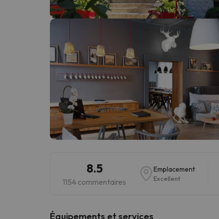
Il semble que notre chercheur se soit égaré. Dè
8.5
Emplacement
Excellent
1154 commentaires
​Équipements et services