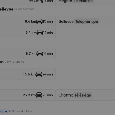
Flégère
Télécabine
492 m
9 min
ellevue
55 km skiables
Bellevue
Téléphérique
8.6 km
10 min
9.4 km
12 min
8.7 km
14 min
ur
29 km skiables
16.6 km
24 min
Chattrix
Télésiège
23.9 km
28 min
iable
494 km skiables