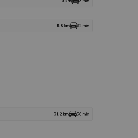
3 km
8 min
8.8 km
12 min
31.2 km
38 min