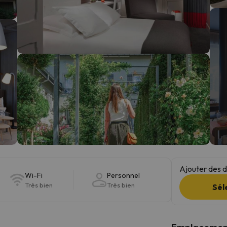
s qu'il aura retrouvé sa boussole, il reviendra.
Ajouter des da
Wi-Fi
Personnel
Très bien
Très bien
Sél
Emplacemen