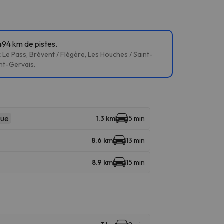
494 km de pistes.
Le Pass, Brévent / Flégère, Les Houches / Saint-
int-Gervais.
que
1.3 km
5 min
8.6 km
13 min
8.9 km
15 min