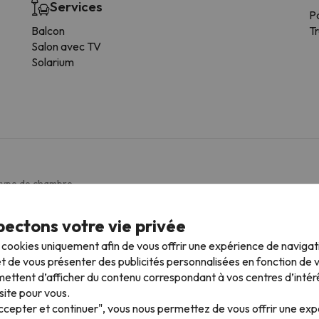
Services
P
Balcon
T
Salon avec TV
Solarium
 type de chambre.
Services généraux des chambres
ectons votre vie privée
s cookies uniquement afin de vous offrir une expérience de naviga
Sèche-cheveux
t de vous présenter des publicités personnalisées en fonction de vo
Chauffage
ettent d’afficher du contenu correspondant à vos centres d’intér
Service de réveil
site pour vous.
Bouilloire
Accepter et continuer", vous nous permettez de vous offrir une ex
Bureau