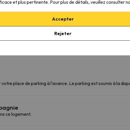
ficace et plus pertinente. Pour plus de détails, veuillez consulter n
Armoire
Vue sur la ville
Porte-manteau
Accepter
Prise près du lit
Rejeter
otre place de parking à l'avance. Le parking est soumis à la disp
mpagnie
ns ce logement.