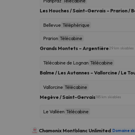
Planpraz
Télécabine
Les Houches / Saint-Gervais – Prarion / B
Bellevue
Téléphérique
Prarion
Télécabine
Grands Montets – Argentière
29 km skiables
Télécabine de Lognan
Télécabine
Balme / Les Autannes – Vallorcine / Le To
Vallorcine
Télécabine
Megève / Saint-Gervais
185 km skiables
Le Valléen
Télécabine
Chamonix Montblanc Unlimited
Domaine sk