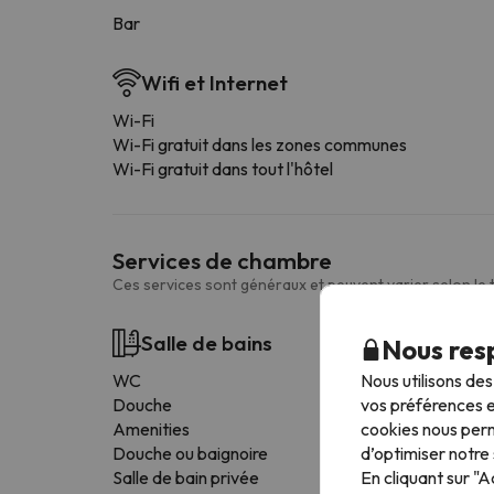
Bar
Wifi et Internet
Wi-Fi
Wi-Fi gratuit dans les zones communes
Wi-Fi gratuit dans tout l'hôtel
Services de chambre
Ces services sont généraux et peuvent varier selon le
Salle de bains
Nous resp
Nous utilisons de
WC
vos préférences e
Douche
cookies nous perm
Amenities
d’optimiser notre 
Douche ou baignoire
En cliquant sur "
Salle de bain privée