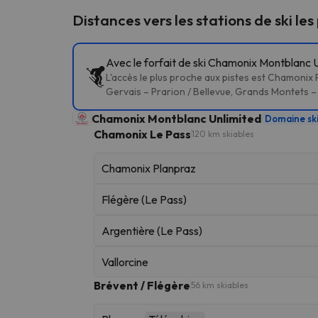
Distances vers les stations de ski les
Avec le forfait de ski Chamonix Montblanc U
L'accès le plus proche aux pistes est Chamonix
Gervais – Prarion / Bellevue, Grands Montets – 
Chamonix Montblanc Unlimited
Domaine sk
Chamonix Le Pass
120 km skiables
Chamonix Planpraz
Flégère (Le Pass)
Argentière (Le Pass)
Vallorcine
Brévent / Flégère
56 km skiables