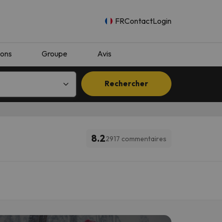
FR
Contact
Login
ions
Groupe
Avis
Rechercher
8.2
2917 commentaires
n.