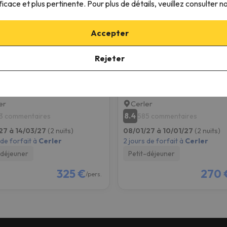
ficace et plus pertinente. Pour plus de détails, veuillez consulter n
Accepter
Rejeter
rler
Hotel Evenia Monte Alba
er
Cerler
8.4
3 commentaires
585 commentaires
27 à 14/03/27
(2 nuits)
08/01/27 à 10/01/27
(2 nuits)
 de forfait à
Cerler
2 jours de forfait à
Cerler
-déjeuner
Petit-déjeuner
325 €
270 
/pers.