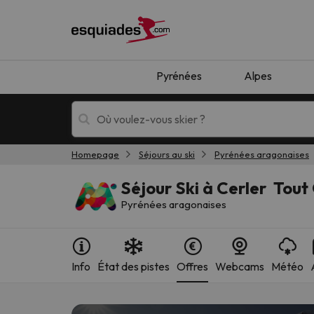
Pyrénées
Alpes
Homepage
Séjours au ski
Pyrénées aragonaises
Séjours au ski
Séjours montagne
Séjour Ski à Cerler Tout 
Pyrénées aragonaises
Info
État des pistes
Offres
Webcams
Météo
Oups, nous n'avons pas trouvé de résultats c