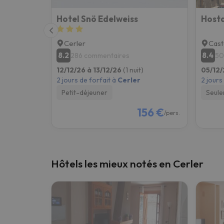
Hotel Snö Edelweiss
Hosta
Cerler
Cast
8.2
8.4
286 commentaires
50
12/12/26 à 13/12/26
(1 nuit)
05/12/
2 jours de forfait à
Cerler
2 jours
Petit-déjeuner
Seule
156 €
/pers.
Hôtels les mieux notés en Cerler