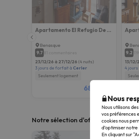
Apartamento El Refugio De Sara
Benasque
Ben
9.7
9.2
81 commentaires
11
23/12/26 à 27/12/26
(4 nuits)
13/12/
3 jours de forfait à
Cerler
4 jours
Seulement logement
Seule
683 €
/pers.
Nous resp
Nous utilisons de
vos préférences e
Notre sélection d'offres en Cerler
cookies nous perm
d’optimiser notre 
En cliquant sur "