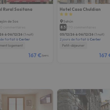
l Rural Sositana
Hotel Casa Chuldian
ejón de Sos
Sahún
8.5
0 commentaires
370 commentaires
26 à 06/12/26
(1 nuit)
05/12/26 à 06/12/26
(1 nuit)
 de forfait à
Cerler
2 jours de forfait à
Cerler
ment logement
Petit-déjeuner
167 €
167 
/pers.