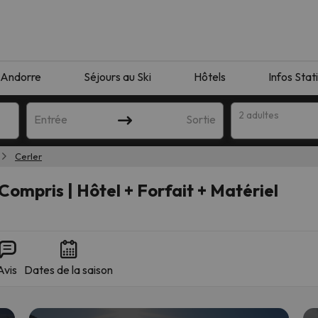
Andorre
Séjours au Ski
Hôtels
Infos Stat
2 adultes
Entrée
Sortie
Cerler
Compris | Hôtel + Forfait + Matériel
Avis
Dates de la saison
orrespondant à votre recherche. Essayez de modifier la destinatio