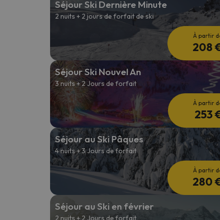
Séjour Ski Dernière Minute
2 nuits + 2 jours de forfait de ski
Il semble que notre chercheur se soit égaré. Dè
À partir d
208 
Séjour Ski Nouvel An
3 nuits + 2 Jours de forfait
À partir d
253 
Séjour au Ski Pâques
4 nuits + 3 Jours de forfait
À partir d
280 
Séjour au Ski en février
2 nuits + 2 Jours de forfait