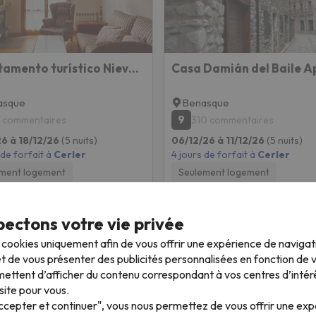
Apartamento turístico Nievesol 24 - Benasque
asque
Benasque
9
9 commentaires
310 commentaires
26 à 18/12/26
(5 nuits)
06/12/26 à 11/12/26
(5 nuits)
 de forfait à
Cerler
4 jours de forfait à
Cerler
ment logement
Seulement logement
598 €
462 
/pers.
ectons votre vie privée
s cookies uniquement afin de vous offrir une expérience de naviga
t de vous présenter des publicités personnalisées en fonction de vo
ettent d’afficher du contenu correspondant à vos centres d’intér
site pour vous.
Accepter et continuer", vous nous permettez de vous offrir une ex