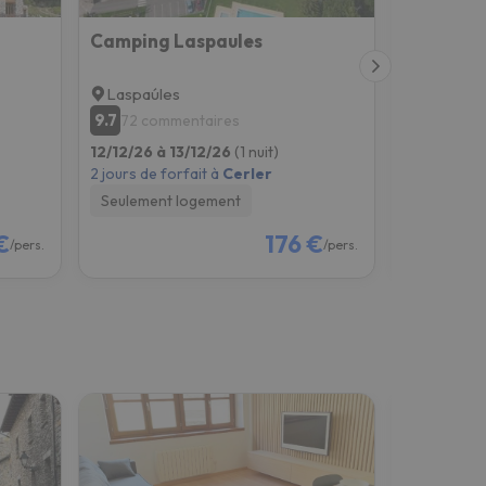
Camping Laspaules
Hospital
Laspaúles
Benasqu
9.7
8.7
72 commentaires
733 co
12/12/26 à 13/12/26
(1 nuit)
12/12/26 à
2 jours de forfait à
Cerler
2 jours de f
Seulement logement
Petit-déje
€
176 €
/pers.
/pers.