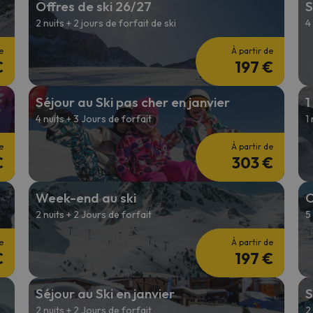
Offres de ski 26/27
S
2 nuits + 2 jours de forfait de ski
4
s qu'il aura retrouvé sa boussole, il reviendra.
e
À partir de
€
197 €
Séjour au Ski pas cher en janvier
1
4 nuits + 3 Jours de forfait
1
e
À partir de
€
303 €
Week-end au ski
O
2 nuits + 2 Jours de forfait
5
e
À partir de
€
197 €
Séjour au Ski en janvier
S
2 nuits + 2 Jours de forfait
2