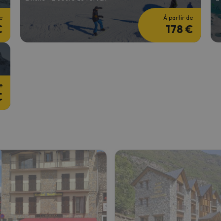
e
À partir de
€
178 €
e
€