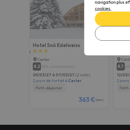
navigation plus ef
cookies.
Hotel Snö Edelweiss
HG Ce
Cerler
Cerl
8.2
8.7
286 commentaires
46
05/03/27 à 07/03/27
(2 nuits)
12/03/
2 jours de forfait à
Cerler
2 jours
Petit-déjeuner
Petit
363 €
/pers.