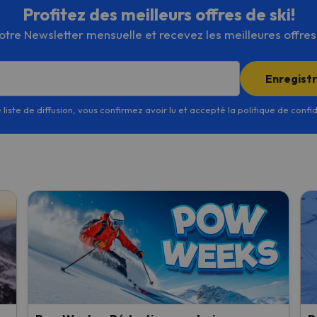
Profitez des meilleurs offres de ski!
re Newsletter mensuelle et recevez les meilleures offres d
Enregist
 liste de diffusion, vous confirmez avoir lu et accepté la politique de confi