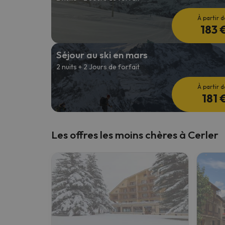
À partir d
183 
Séjour au ski en mars
2 nuits + 2 Jours de forfait
À partir d
181 
Les offres les moins chères à Cerler