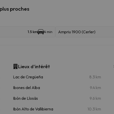
 plus proches
Ampriu 1900 (Cerler)
1.5 km
4 min
Lieux d'intérêt
m
Lac de Cregüeña
8.3 km
m
Ibones del Alba
9.4 km
m
Ibón de Llosás
9.6 km
m
Ibón Alto de Vallibierna
10.3 km