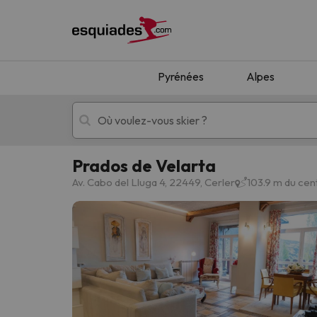
Pyrénées
Alpes
Prados de Velarta
Séjours au ski
Séjours montagne
Av. Cabo del Lluga 4, 22449, Cerler
103.9 m du cen
Oups, nous n'avons pas trouvé de résultats c