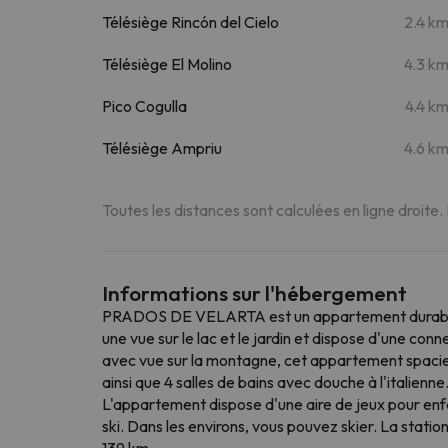
Télésiège Rincón del Cielo
2.4 k
Télésiège El Molino
4.3 k
Pico Cogulla
4.4 k
Télésiège Ampriu
4.6 k
Toutes les distances sont calculées en ligne droite.
Informations sur l'hébergement
PRADOS DE VELARTA est un appartement durable si
une vue sur le lac et le jardin et dispose d'une c
avec vue sur la montagne, cet appartement spacieux
ainsi que 4 salles de bains avec douche à l'italienne
L'appartement dispose d'une aire de jeux pour en
ski. Dans les environs, vous pouvez skier. La statio
139 km.