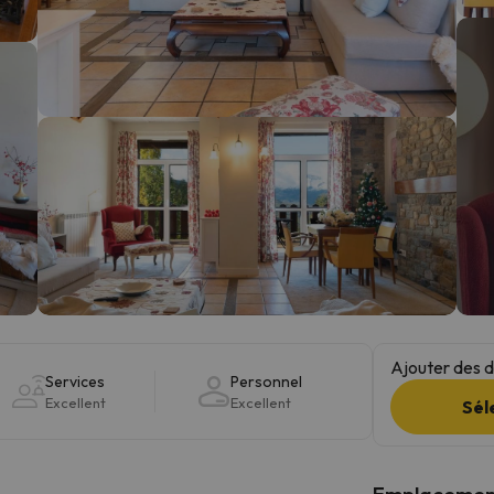
s qu'il aura retrouvé sa boussole, il reviendra.
Ajouter des da
Services
Personnel
Excellent
Excellent
Sél
Emplacemen