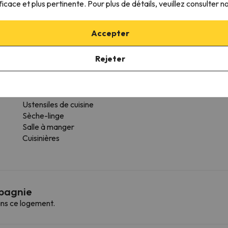
ficace et plus pertinente. Pour plus de détails, veuillez consulter n
Des serviettes sont disponibles
Machine à laver
Accepter
Four
Lave-vaisselle
Rejeter
Réfrigérateur
Cafetière
Micro-ondes
Toaster
Ustensiles de cuisine
Sèche-linge
Salle à manger
Cuisinières
mpagnie
ns ce logement.