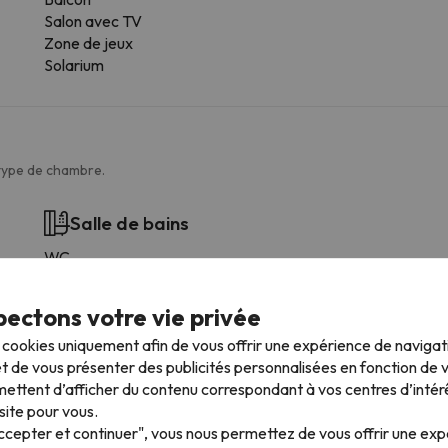
Salon avec TV
Zone de jeux
Solarium
 type de chambre.
Salle de bains
WC
Douche
Douche ou baignoire
ectons votre vie privée
Salle de bain privée
s cookies uniquement afin de vous offrir une expérience de naviga
Papier hygiénique
t de vous présenter des publicités personnalisées en fonction de vo
Douche de plain-pied
ettent d’afficher du contenu correspondant à vos centres d’intér
Gel douche
site pour vous.
Accepter et continuer", vous nous permettez de vous offrir une ex
Plus de services