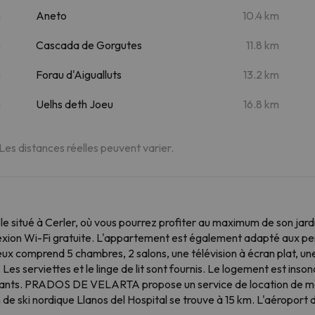
m
Aneto
10.4 km
m
Cascada de Gorgutes
11.8 km
m
Forau d'Aigualluts
13.2 km
m
Uelhs deth Joeu
16.8 km
 Les distances réelles peuvent varier.
tué à Cerler, où vous pourrez profiter au maximum de son jard
onnexion Wi-Fi gratuite. L'appartement est également adapté aux pe
 comprend 5 chambres, 2 salons, une télévision à écran plat, une 
. Les serviettes et le linge de lit sont fournis. Le logement est ins
fants. PRADOS DE VELARTA propose un service de location de matér
n de ski nordique Llanos del Hospital se trouve à 15 km. L'aéroport 