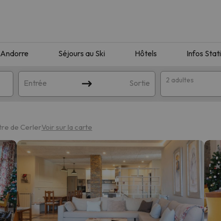
Andorre
Séjours au Ski
Hôtels
Infos Stat
2 adultes
Entrée
Sortie
tre de Cerler
Voir sur la carte
orrespondant à votre recherche. Essayez de modifier la destinatio