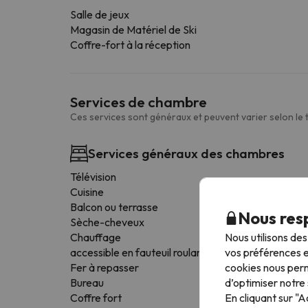
Salle de jeux
Magasin de Matériel de Ski
Coffre-fort à la réception
Services de chambre
Ces services sont généraux et peuvent varier selon le
Services généraux des chambres
Télévision
Cuisine
Balcon ou terrasse
Nous resp
Sèche-cheveux
Nous utilisons de
Chauffage
vos préférences e
accessible en fauteuil roulant
cookies nous perm
Fer à repasser
d’optimiser notre 
Bureau
En cliquant sur "
Coffre fort