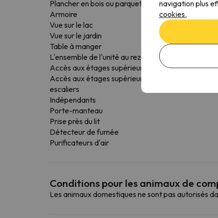
navigation plus ef
Plancher en bois ou parquet
cookies.
Armoire
Vue sur le lac
Vue sur le jardin
Table à manger
L'ensemble de l'unité au rez-de-chaussée
Accès aux étages supérieurs par ascenseur
Accès aux étages supérieurs uniquement par des
escaliers
Indépendants
Porte-manteau
Prise près du lit
Détecteur de fumée
Purificateurs d'air
Conditions pour les animaux de co
Les animaux domestiques ne sont pas autorisés da