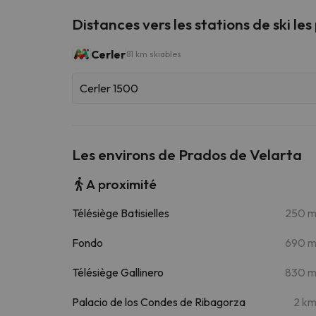
Distances vers les stations de ski les
Cerler
81 km skiables
Cerler 1500
Les environs de Prados de Velarta
A proximité
Télésiège Batisielles
250 
Fondo
690 
Télésiège Gallinero
830 
Palacio de los Condes de Ribagorza
2 k