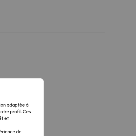
tion adaptée à
tre profil. Ces
êt et
périence de