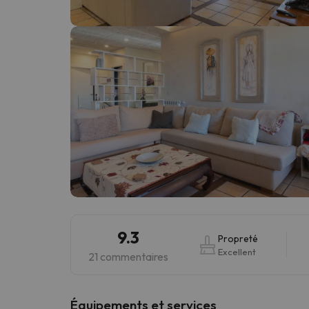
Il semble que notre chercheur se soit égaré. Dè
9.3
Propreté
Excellent
21 commentaires
​Équipements et services