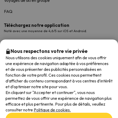
Voyages de ski en groupe
FAQ
Téléchargez notre application
Noté avec une moyenne de 4,6/5 sur iOS et Android.
Nous respectons votre vie privée
Nous utilisons des cookies uniquement afin de vous offrir
une expérience de navigation adaptée à vos préférences
et de vous présenter des publicités personnalisées en
fonction de votre profil. Ces cookies nous permettent
d’afficher du contenu correspondant à vos centres d’intérêt
et d’optimiser notre site pour vous.
Modes de paiement disponibles
En cliquant sur "Accepter et continuer", vous nous
permettez de vous offrir une expérience de navigation plus
efficace et plus pertinente. Pour plus de détails, veuillez
consulter notre
Politique de cookies.