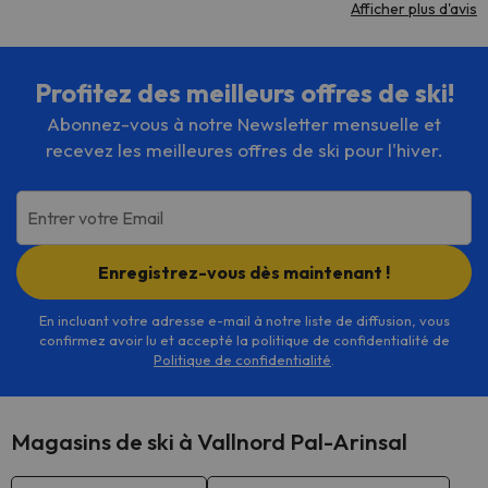
Afficher plus d'avis
Profitez des meilleurs offres de ski!
Abonnez-vous à notre Newsletter mensuelle et
recevez les meilleures offres de ski pour l'hiver.
Entrer votre Email
Enregistrez-vous dès maintenant !
En incluant votre adresse e-mail à notre liste de diffusion, vous
confirmez avoir lu et accepté la politique de confidentialité de
Politique de confidentialité
.
Magasins de ski à Vallnord Pal-Arinsal