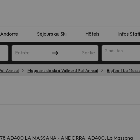
Andorre
Séjours au Ski
Hôtels
Infos Stat
2 adultes
Entrée
Sortie
Pal-Arinsal
Magasins de ski à Vallnord Pal-Arinsal
Bigfoot1 La Mass
orrespondant à votre recherche. Essayez de modifier la destinatio
78 AD400 LA MASSANA - ANDORRA, AD400, La Massana