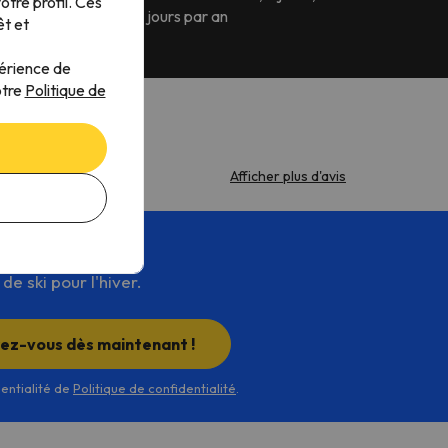
tre profil. Ces
365 jours par an
êt et
périence de
otre
Politique de
Afficher plus d'avis
e ski pour l'hiver.
rez-vous dès maintenant !
dentialité de
Politique de confidentialité
.