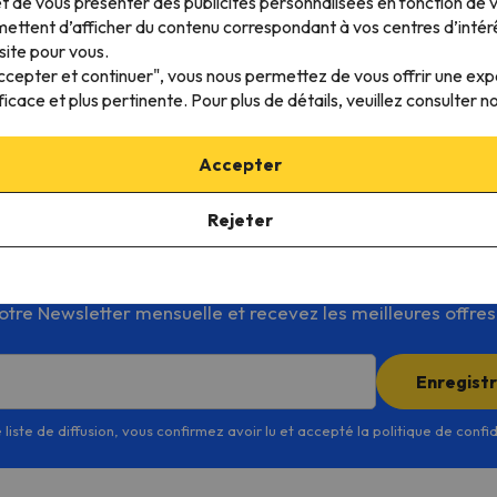
t de vous présenter des publicités personnalisées en fonction de vo
de ski en Europe
ettent d’afficher du contenu correspondant à vos centres d’intér
site pour vous.
Accepter et continuer", vous nous permettez de vous offrir une ex
ficace et plus pertinente. Pour plus de détails, veuillez consulter n
sana
Accepter
Rejeter
Profitez des meilleurs offres de ski!
re Newsletter mensuelle et recevez les meilleures offres d
Enregist
 liste de diffusion, vous confirmez avoir lu et accepté la politique de confi