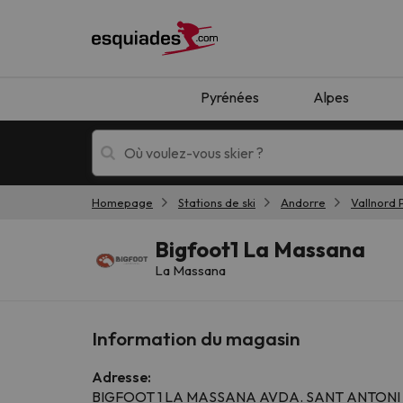
Pyrénées
Alpes
Homepage
Stations de ski
Andorre
Vallnord 
Séjours au ski
Séjours montagne
Bigfoot1 La Massana
La Massana
Information du magasin
Adresse:
Oups, nous n'avons pas trouvé de résultats c
BIGFOOT 1 LA MASSANA AVDA. SANT ANTONI 