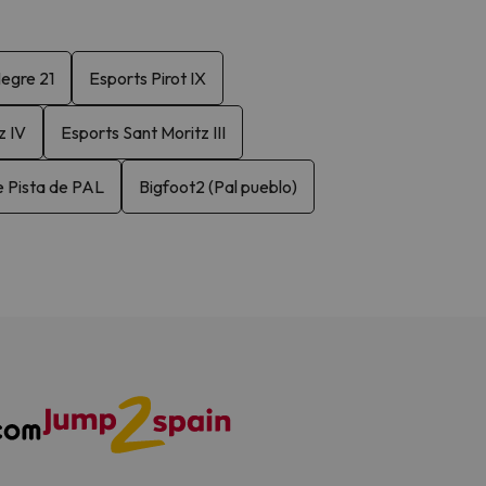
Negre 21
Esports Pirot IX
z IV
Esports Sant Moritz III
e Pista de PAL
Bigfoot2 (Pal pueblo)