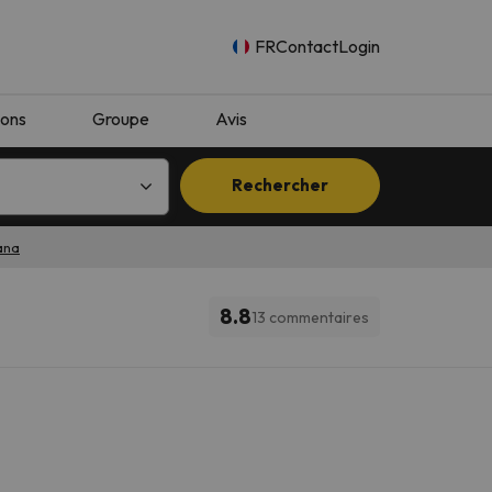
FR
Contact
Login
ions
Groupe
Avis
Rechercher
ana
8.8
13 commentaires
n.