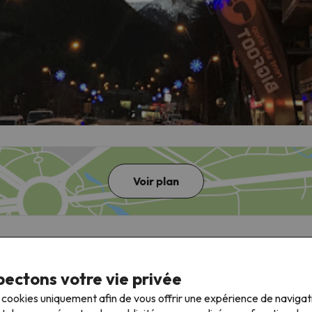
Voir plan
ectons votre vie privée
s cookies uniquement afin de vous offrir une expérience de naviga
avis 7 langues
Tarifs avantageux pour les offres
Séjours au ski fl