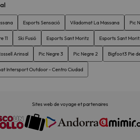
al
assana
Esports Sensació
Viladomat La Massana
Pic 
e 11
Ski Fusió
Esports Sant Moritz
Esports Sant Morit
ossell Arinsal
Pic Negre 3
Pic Negre 2
Bigfoot3 Pie d
at Intersport Outdoor - Centro Ciudad
Sites web de voyage et partenaires