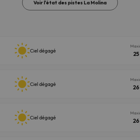
Voir l'état des pistes La Molina
Max
Ciel dégagé
25
Max
Ciel dégagé
26
Max
Ciel dégagé
26