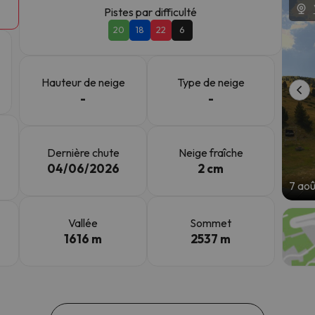
Pistes par difficulté
20
18
22
6
s qu'il aura retrouvé sa boussole, il reviendra.
Hauteur de neige
Type de neige
-
-
Dernière chute
Neige fraîche
04/06/2026
2 cm
7 ao
Vallée
Sommet
1616 m
2537 m