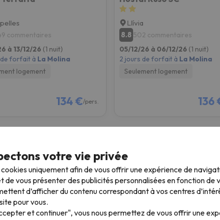
pelles
Llívia
8.8
49 commentaires
502 commentaires
26 à 13/12/26
(1 nuit)
05/12/26 à 06/12/26
(1 nuit)
 de forfait à
La Molina
2 jours de forfait à
La Molina
ment logement
Seulement logement
134 €
136 
/pers.
ectons votre vie privée
s cookies uniquement afin de vous offrir une expérience de naviga
Séjour Ski Noël
S
t de vous présenter des publicités personnalisées en fonction de vo
ettent d’afficher du contenu correspondant à vos centres d’intér
4 nuits + forfait de ski 3 jours
3
site pour vous.
e
À partir de
Accepter et continuer", vous nous permettez de vous offrir une ex