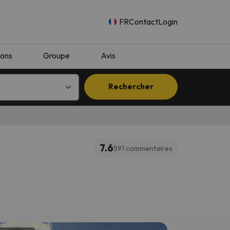
FR
Contact
Login
ions
Groupe
Avis
Rechercher
7.6
591 commentaires
n.