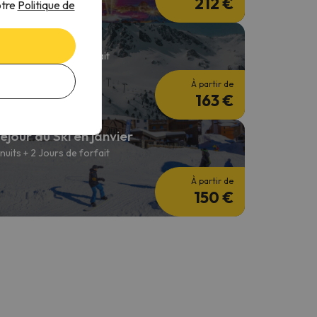
212 €
otre
Politique de
eek-end au ski
 nuits + 2 Jours de forfait
À partir de
163 €
éjour au Ski en janvier
 nuits + 2 Jours de forfait
À partir de
150 €