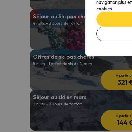
150 
navigation plus ef
cookies.
Séjour au Ski pas cher en janvier
4 nuits + 3 Jours de forfait
À partir d
259 
Offres de ski pas chères
5 nuits + forfait de ski de 4 jours
À partir d
321 
Séjour au ski en mars
2 nuits + 2 Jours de forfait
À partir d
144 