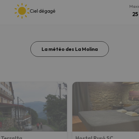
Max
Ciel dégagé
25
La météo des La Molina
 Terralta
Hostal Rusó SC