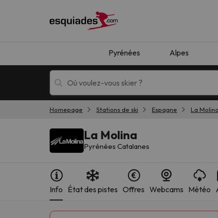
Pyrénées
Alpes
Homepage
Stations de ski
Espagne
La Molin
Séjours au ski
Séjours montagne
La Molina
Pyrénées Catalanes
Info
État des pistes
Offres
Webcams
Météo
Oups, nous n'avons pas trouvé de résultats c