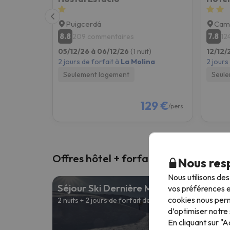
Puigcerdá
Cam
8.8
7.8
209 commentaires
12
05/12/26 à 06/12/26
(1 nuit)
12/12/
2 jours de forfait à
La Molina
2 jours
Seulement logement
Seule
129 €
/pers.
Offres hôtel + forfait ski
Nous resp
Nous utilisons de
Séjour Ski Dernière Minute
vos préférences e
cookies nous perm
2 nuits + 2 jours de forfait de ski
d’optimiser notre 
À partir d
En cliquant sur "