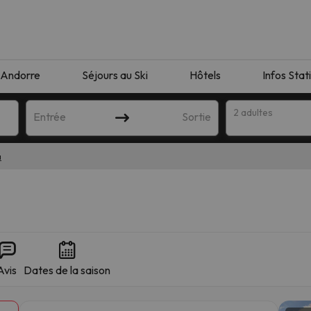
Andorre
Séjours au Ski
Hôtels
Infos Stat
2 adultes
Entrée
Sortie
a
Avis
Dates de la saison
orrespondant à votre recherche. Essayez de modifier la destinatio