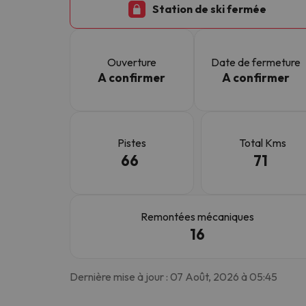
Station de ski fermée
Il semble que notre chercheur se soit égaré. Dè
Ouverture
Date de fermeture
A confirmer
A confirmer
Pistes
Total Kms
66
71
Remontées mécaniques
16
Dernière mise à jour : 07 Août, 2026 à 05:45