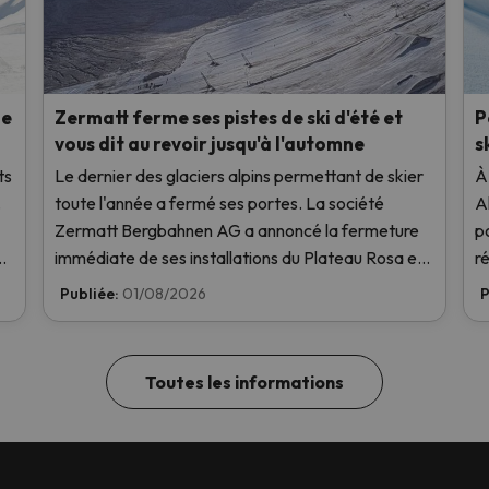
de
Zermatt ferme ses pistes de ski d'été et
P
vous dit au revoir jusqu'à l'automne
s
ts
Le dernier des glaciers alpins permettant de skier
À
.
toute l'année a fermé ses portes. La société
A
Zermatt Bergbahnen AG a annoncé la fermeture
p
En
immédiate de ses installations du Plateau Rosa en
r
raison des températures élevées, sans même les
Publiée:
01/08/2026
P
avoir ouvertes ce week-end.
Toutes les informations