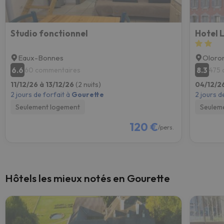
Studio fonctionnel
Hotel 
Eaux-Bonnes
Oloro
6.6
8.3
60 commentaires
475 
11/12/26 à 13/12/26
(2 nuits)
04/12/2
2 jours de forfait à
Gourette
2 jours d
Seulement logement
Seulem
120 €
/pers.
Hôtels les mieux notés en Gourette