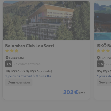
Belambra Club Lou Sarri
ISKÖ B
Gourette
Goure
7.9
8.6
123 commentaires
379 
18/12/26 à 20/12/26
(2 nuits)
05/12/26
2 jours de forfait à
Gourette
6 jours d
Demi-pension
Seulem
202 €
/pers.