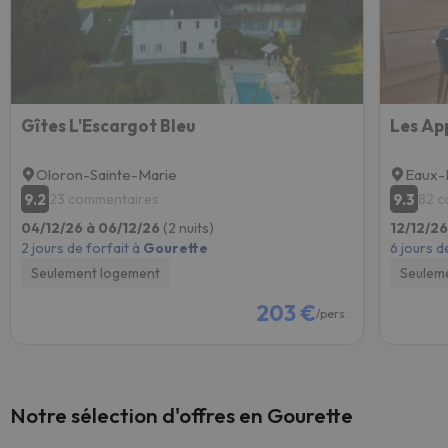
Gîtes L'Escargot Bleu
Les Ap
Oloron-Sainte-Marie
Eaux-
9.2
9.3
23 commentaires
82 c
04/12/26 à 06/12/26
(2 nuits)
12/12/26
2 jours de forfait à
Gourette
6 jours d
Seulement logement
Seulem
203 €
/pers.
Notre sélection d'offres en Gourette