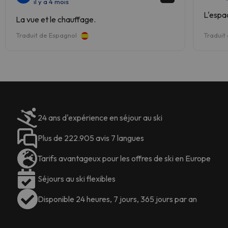
il y a 4 mois
L'espa
La vue et le chauffage.
Traduit de Espagnol
Traduit
24 ans d'expérience en séjour au ski
Plus de 222.905 avis 7 langues
Tarifs avantageux pour les offres de ski en Europe
Séjours au ski flexibles
Disponible 24 heures, 7 jours, 365 jours par an