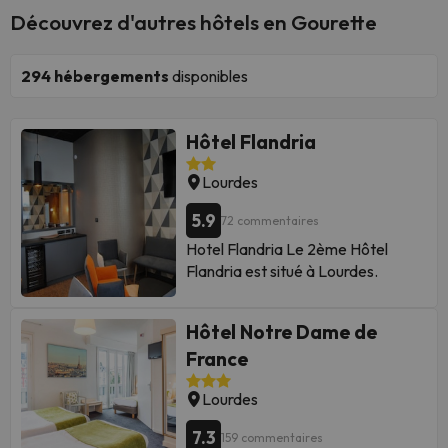
Découvrez d'autres hôtels en Gourette
294
hébergements
disponibles
Hôtel Flandria
Lourdes
5.9
72 commentaires
Hotel Flandria Le 2ème Hôtel
Flandria est situé à Lourdes.
Hôtel Notre Dame de
Certains des services énumérés
France
peuvent être considérés comme
des extras. Veuillez vous
Lourdes
renseigner auprès de la réception à
votre arrivée. Ces informations
7.3
159 commentaires
sont susceptibles d'être modifiées