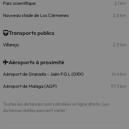
Parc scientifique
2.1 km
Nouveau stade de Los Cármenes
2.8 km
Transports publics
Villarejo
2.3 km
Aéroports à proximité
Aéroport de Granada - Jaén F.G.L (GRX)
16.4 km
Aéroport de Malaga (AGP)
97.3 km
Toutes les distances sont calculées en ligne droite. Les
distances réelles peuvent varier.