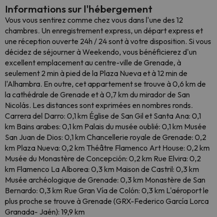
Informations sur l'hébergement
Vous vous sentirez comme chez vous dans l'une des 12
chambres. Un enregistrement express, un départ express et
une réception ouverte 24h / 24 sont à votre disposition. Si vous
décidez de séjourner à Weekendo, vous bénéficierez d'un
excellent emplacement au centre-ville de Grenade, à
seulement 2 min à pied de la Plaza Nueva et à 12 min de
l'Alhambra. En outre, cet appartement se trouve à 0,6 km de
la cathédrale de Grenade et à 0,7 km du mirador de San
Nicolás. Les distances sont exprimées en nombres ronds.
Carrera del Darro: 0,1 km Église de San Gil et Santa Ana: 0,1
km Bains arabes: 0,1 km Palais du musée oublié: 0,1 km Musée
San Juan de Dios: 0,1 km Chancellerie royale de Grenade: 0,2
km Plaza Nueva: 0,2 km Théâtre Flamenco Art House: 0,2 km
Musée du Monastère de Concepción: 0,2 km Rue Elvira: 0,2
km Flamenco La Alborea: 0,3 km Maison de Castril: 0,3 km
Musée archéologique de Grenade: 0,3 km Monastère de San
Bernardo: 0,3 km Rue Gran Vía de Colón: 0,3 km L'aéroport le
plus proche se trouve à Grenade (GRX-Federico García Lorca
Granada- Jaén): 19,9 km