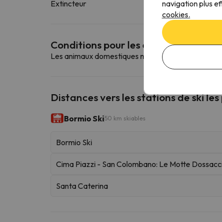
navigation plus ef
Extincteur
cookies.
Conditions pour les animaux de co
Les animaux domestiques ne sont pas autorisés da
Distances vers les stations de ski les
Bormio Ski
50 km skiables
Bormio Ski
Cima Piazzi - San Colombano: Le Motte Dossacc
Santa Caterina