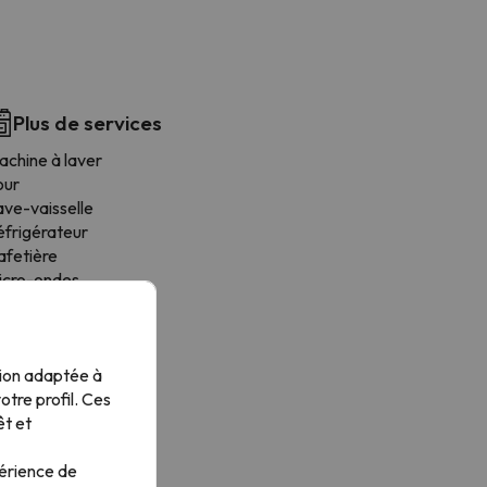
Plus de services
achine à laver
our
ave-vaisselle
éfrigérateur
afetière
icro-ondes
tendoir
oaster
tensiles de cuisine
tion adaptée à
isinières
tre profil. Ces
êt et
périence de