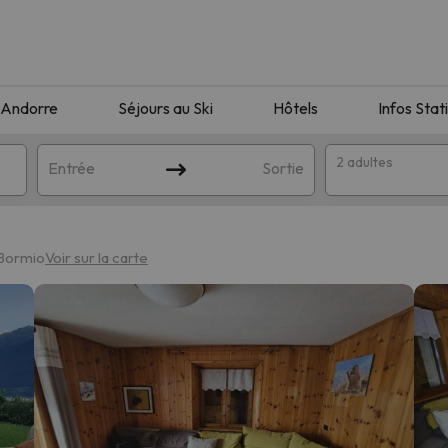
Andorre
Séjours au Ski
Hôtels
Infos Stat
2 adultes
Entrée
Sortie
 Bormio
Voir sur la carte
orrespondant à votre recherche. Essayez de modifier la destinatio