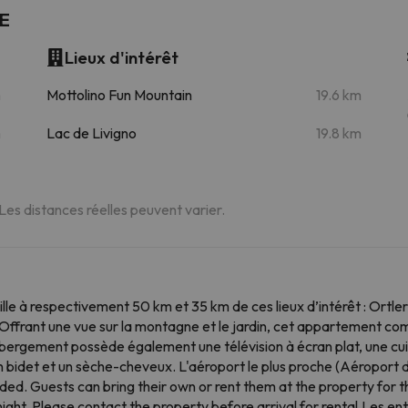
E
Lieux d'intérêt
m
Mottolino Fun Mountain
19.6 km
m
Lac de Livigno
19.8 km
 Les distances réelles peuvent varier.
 respectivement 50 km et 35 km de ces lieux d’intérêt : Ortler 
 Offrant une vue sur la montagne et le jardin, cet appartement co
'hébergement possède également une télévision à écran plat, une cui
c un bidet et un sèche-cheveux. L'aéroport le plus proche (Aéroport
ded. Guests can bring their own or rent them at the property for t
night. Please contact the property before arrival for rental.Les en