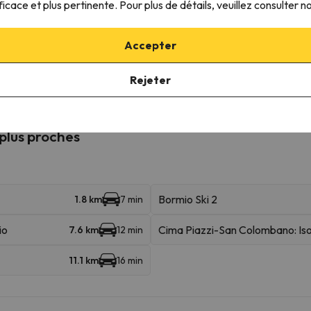
ficace et plus pertinente. Pour plus de détails, veuillez consulter n
Accepter
mpagnie
ns ce logement.
Rejeter
 plus proches
Bormio Ski 2
1.8 km
7 min
io
Cima Piazzi-San Colombano: Iso
7.6 km
12 min
11.1 km
16 min