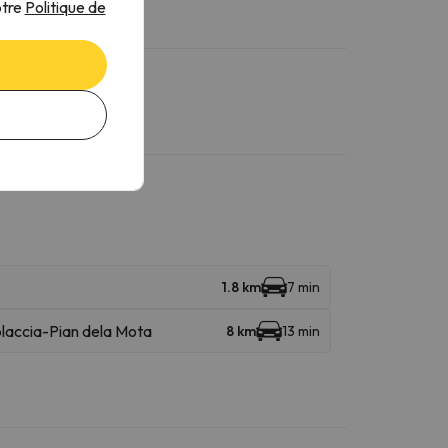
otre
Politique de
1.8 km
7 min
laccia-Pian dela Mota
8 km
13 min