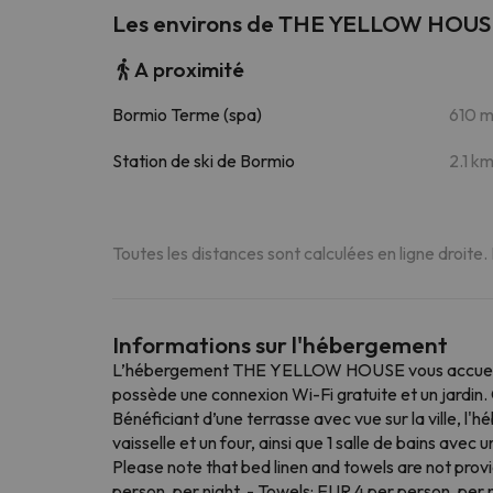
Les environs de THE YELLOW HOUS
A proximité
Bormio Terme (spa)
610 
Station de ski de Bormio
2.1 k
Toutes les distances sont calculées en ligne droite.
Informations sur l'hébergement
L’hébergement THE YELLOW HOUSE vous accueille à
possède une connexion Wi-Fi gratuite et un jardin.
Bénéficiant d’une terrasse avec vue sur la ville, l
vaisselle et un four, ainsi que 1 salle de bains ave
Please note that bed linen and towels are not provi
person, per night. - Towels: EUR 4 per person, per 