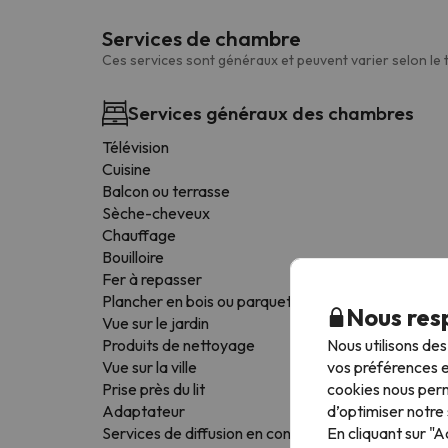
Services de chambre
Ces services sont généraux et peuvent varier selon le
Services généraux des chambres
Télévision
Cuisine
Balcon ou terrasse
Sèche-cheveux
Chauffage
Bouilloire
Fer à repasser
Plancher en bois ou parquet
Nous resp
Vue sur le jardin
Nous utilisons de
Produits de nettoyage
vos préférences e
Vue sur la ville
cookies nous perm
Prise près du lit
d’optimiser notre 
Adaptateur
En cliquant sur "
Services de diffusion en continu