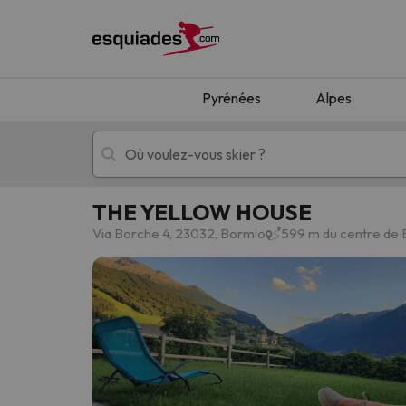
Pyrénées
Alpes
THE YELLOW HOUSE
Séjours au ski
Séjours montagne
Via Borche 4, 23032, Bormio
599 m du centre de
Oups, nous n'avons pas trouvé de résultats c