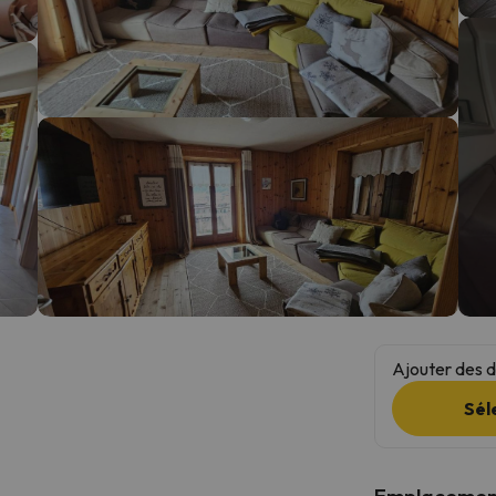
s qu'il aura retrouvé sa boussole, il reviendra.
Ajouter des da
Sél
Emplacemen