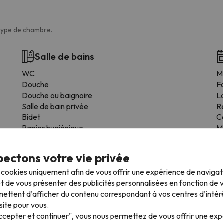
 type de chambre.
Salle de bains
WC
M
Douche
F
Douche ou baignoire
L
Salle de bain privée
R
Bidet
C
Papier hygiénique
M
Gel douche
É
Poignée de secours dans les WC
T
ectons votre vie privée
Us
s cookies uniquement afin de vous offrir une expérience de naviga
Cu
t de vous présenter des publicités personnalisées en fonction de vo
ettent d’afficher du contenu correspondant à vos centres d’intér
site pour vous.
Accepter et continuer", vous nous permettez de vous offrir une ex