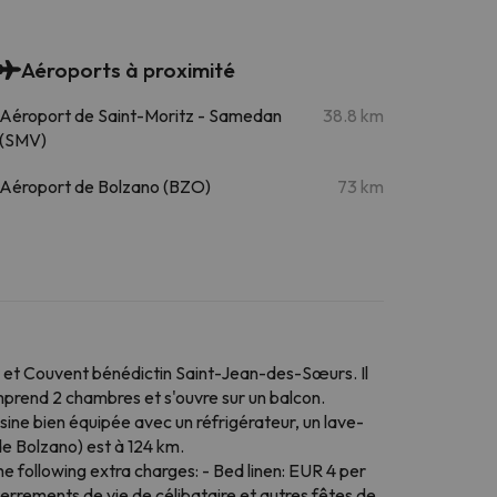
Aéroports à proximité
Aéroport de Saint-Moritz - Samedan
38.8 km
(SMV)
Aéroport de Bolzano (BZO)
73 km
et Couvent bénédictin Saint-Jean-des-Sœurs. Il
mprend 2 chambres et s'ouvre sur un balcon.
sine bien équipée avec un réfrigérateur, un lave-
 de Bolzano) est à 124 km.
he following extra charges: - Bed linen: EUR 4 per
terrements de vie de célibataire et autres fêtes de