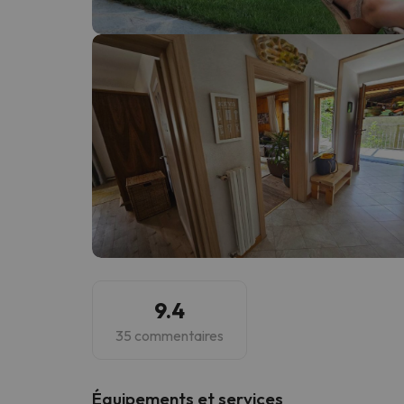
Il semble que notre chercheur se soit égaré. Dè
9.4
35 commentaires
​Équipements et services