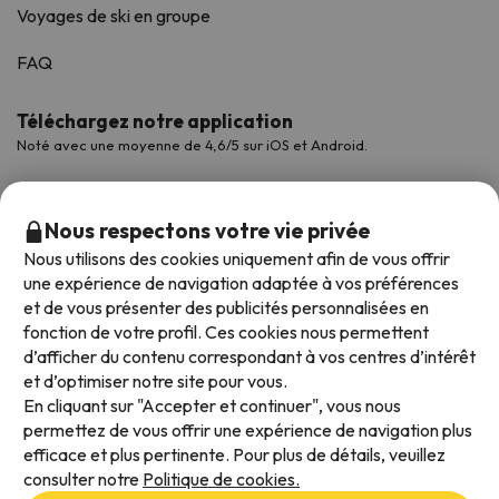
Voyages de ski en groupe
FAQ
Téléchargez notre application
Noté avec une moyenne de 4,6/5 sur iOS et Android.
Nous respectons votre vie privée
Nous utilisons des cookies uniquement afin de vous offrir
une expérience de navigation adaptée à vos préférences
et de vous présenter des publicités personnalisées en
fonction de votre profil. Ces cookies nous permettent
d’afficher du contenu correspondant à vos centres d’intérêt
et d’optimiser notre site pour vous.
Modes de paiement disponibles
En cliquant sur "Accepter et continuer", vous nous
permettez de vous offrir une expérience de navigation plus
efficace et plus pertinente. Pour plus de détails, veuillez
consulter notre
Politique de cookies.