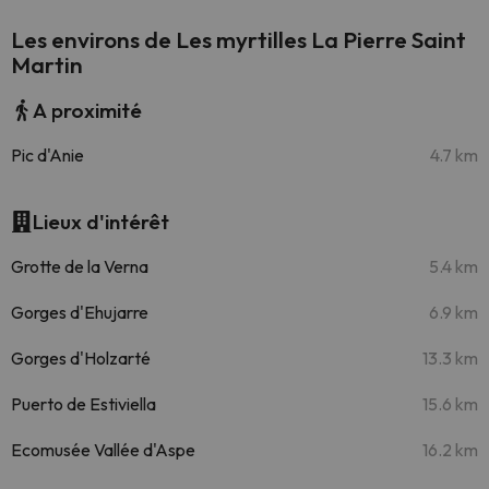
Les environs de Les myrtilles La Pierre Saint
Martin
A proximité
Pic d'Anie
4.7 km
Lieux d'intérêt
Grotte de la Verna
5.4 km
Gorges d'Ehujarre
6.9 km
Gorges d'Holzarté
13.3 km
Puerto de Estiviella
15.6 km
Ecomusée Vallée d'Aspe
16.2 km