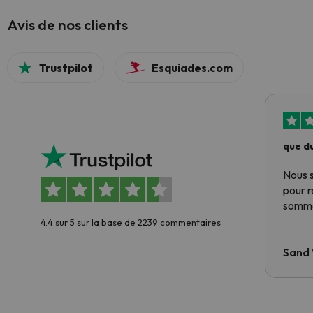
Avis de nos clients
Trustpilot
Esquiades.com
que du
Nous 
pour 
somme
4.4 sur 5 sur la base de 2239 commentaires
Sand