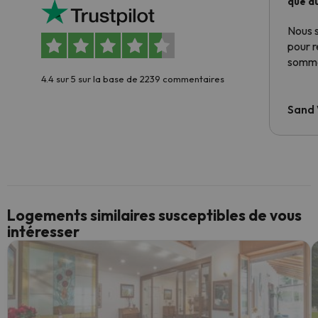
que du
Nous 
pour 
somme
4.4 sur 5 sur la base de 2239 commentaires
Sand
Logements similaires susceptibles de vous
intéresser