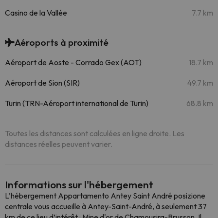
Casino de la Vallée
7.7 km
Aéroports à proximité
Aéroport de Aoste - Corrado Gex (AOT)
18.7 km
Aéroport de Sion (SIR)
49.7 km
Turin (TRN-Aéroport international de Turin)
68.8 km
Toutes les distances sont calculées en ligne droite. Les
distances réelles peuvent varier.
Informations sur l'hébergement
L’hébergement Appartamento Antey Saint André posizione
centrale vous accueille à Antey-Saint-André, à seulement 37
km de ce lieu d’intérêt : Mine d'or de Chamousira-Brusson. Il