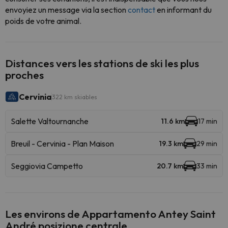
envoyiez un message via la section
contact
en informant du
poids de votre animal.
Distances vers les stations de ski les plus
proches
Cervinia
322 km skiables
Salette Valtournanche
11.6 km
17 min
Breuil - Cervinia - Plan Maison
19.3 km
29 min
Seggiovia Campetto
20.7 km
33 min
Les environs de Appartamento Antey Saint
André posizione centrale