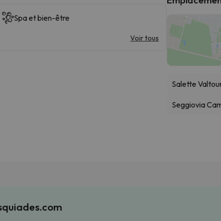
Spa et bien-être
Voir tous
Salette Valto
Seggiovia Ca
Esquiades.com