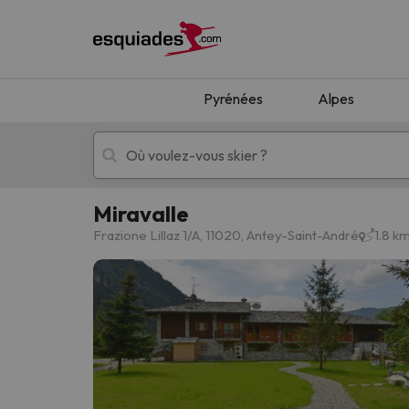
Pyrénées
Alpes
Miravalle
Séjours au ski
Séjours montagne
Frazione Lillaz 1/A, 11020, Antey-Saint-André
1.8 k
Oups, nous n'avons pas trouvé de résultats c