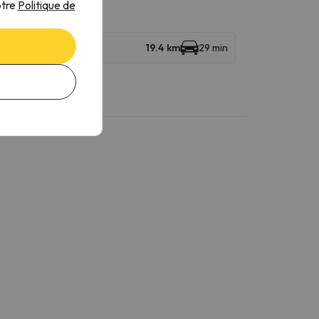
otre
Politique de
19.4 km
29 min