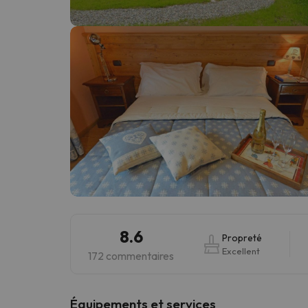
Il semble que notre chercheur se soit égaré. Dè
8.6
Propreté
Excellent
172 commentaires
​Équipements et services