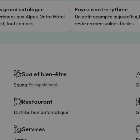
us grand catalogue
Payez à votre rythme
rénées aux Alpes. Votre Hôtel
Un petit acompte aujourd'hui, 
it, tout compris.
reste en mensualités faciles.
Spa et bien-être
Sauna
G
En supplément
Restaurant
Distributeur automatique
G
Services
Jardin
P