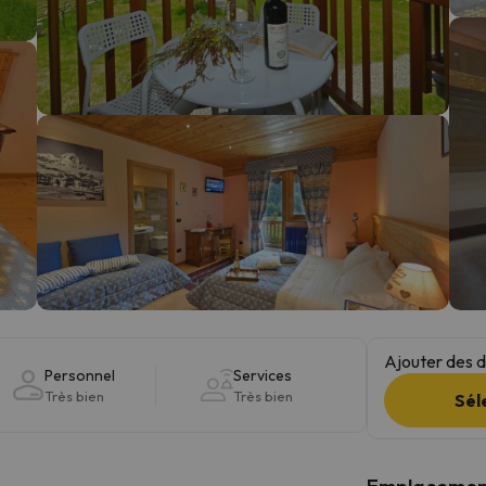
s qu'il aura retrouvé sa boussole, il reviendra.
Ajouter des da
Personnel
Services
Très bien
Très bien
Sél
Emplacemen