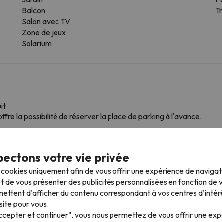
Balcon
T
Salon avec TV
Zone de jeux
Solarium
it
ffre la possibilité de réserver la place de parking à l'avance.
ectons votre vie privée
mpagnie
ns ce logement.
s cookies uniquement afin de vous offrir une expérience de naviga
t de vous présenter des publicités personnalisées en fonction de vo
ettent d’afficher du contenu correspondant à vos centres d’intér
site pour vous.
 plus proches
Accepter et continuer", vous nous permettez de vous offrir une ex