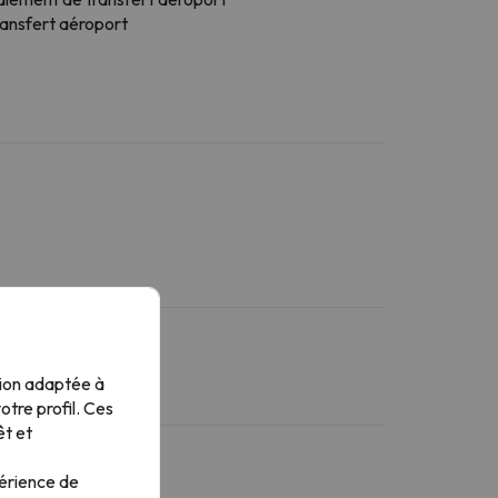
ransfert aéroport
tion adaptée à
tre profil. Ces
êt et
périence de