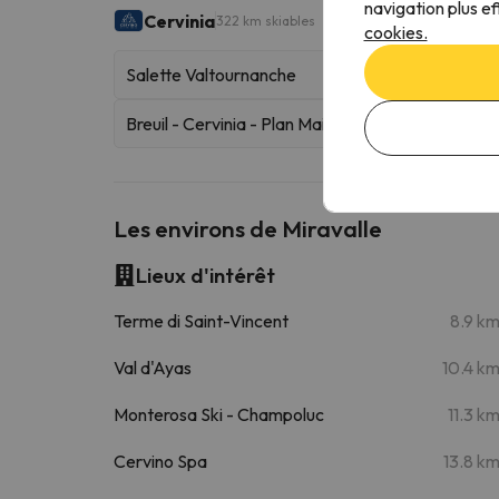
navigation plus ef
Cervinia
322 km skiables
cookies.
Salette Valtournanche
Breuil - Cervinia - Plan Maison
Les environs de Miravalle
Lieux d'intérêt
Terme di Saint-Vincent
8.9 k
Val d'Ayas
10.4 k
Monterosa Ski - Champoluc
11.3 k
Cervino Spa
13.8 k