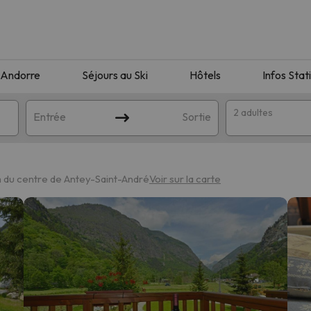
Andorre
Séjours au Ski
Hôtels
Infos Stat
2 adultes
Entrée
Sortie
m du centre de Antey-Saint-André
Voir sur la carte
orrespondant à votre recherche. Essayez de modifier la destinatio