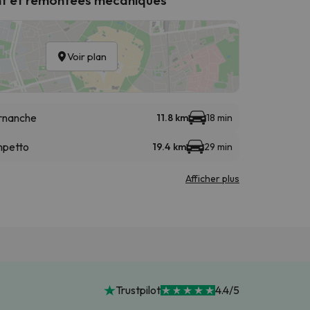
Voir plan
urnanche
11.8 km
18 min
mpetto
19.4 km
29 min
Afficher plus
Trustpilot
4.4/5