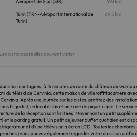
Aéroport de Sion (SIR)
49.1 km
m
Turin (TRN-Aéroport international de
69.5 km
m
Turin)
m
m
 Les distances réelles peuvent varier.
e dans les montagnes, à 15 minutes de route du château de Gamba e
 km du téléski de Cervinia, cette maison de ville/affittacamere a
 Cervinia. Après une journée sur les pistes, profitez des installation
s fil gratuit, un local à skis et une aire de pique-nique. Le servic
verture de la réception sont limitées. Moyennant un petit supplémen
rt) et le parking gratuit. Un petit déjeuner buffet quotidien est 
rigérateur et d'une télévision à écran LCD. Toutes les chambres di
 proches ; vous pouvez également regarder votre émission préféré