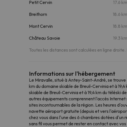
Petit Cervin
17.6 k
Breithorn
18.6 k
Mont Cervin
18.8 k
Château Savoie
19.3 k
Toutes les distances sont calculées en ligne droite.
Informations sur l'hébergement
Le Miravalle, situé à Antey-Saint-André, se trouv
km du domaine skiable de Breuil-Cervinia et à 19,4
skiable de Breuil-Cervinia et à 19,4 km du téléski de
autres équipements comprennent l'accès Internet san
sites incontournables de la région. Les heures d'ou
navette aéroport gratuite (depuis et vers l'aéropo
chez vous dans l'une des 6 chambres dotées d'un réf
sans fil vous permet de rester en contact avec vos