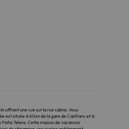
s offrant une vue sur la rue calme. Vous
 est située à 41 km de la gare de Canfranc et à
e Peña Telera. Cette maison de vacances
rvices de streaming, une cuisine entièrement