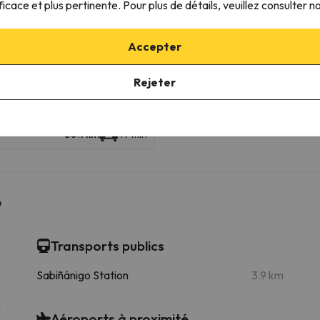
ficace et plus pertinente. Pour plus de détails, veuillez consulter n
ables
Accepter
Telesilla Alto Aragón
Télésiège
46.5 km
42 min
Rejeter
50.1 km
49 min
o
Transports publics
m
Sabiñánigo Station
3.9 km
m
Aéroports à proximité