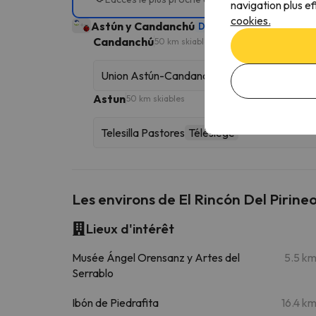
navigation plus ef
cookies.
Astún y Candanchú
Domaine skiable
101 km ski
Candanchú
50 km skiables
Union Astún-Candanchú
Télécabine
Astun
50 km skiables
Telesilla Pastores
Télésiège
Les environs de El Rincón Del Pirine
Lieux d'intérêt
Musée Ángel Orensanz y Artes del
5.5 k
Serrablo
Ibón de Piedrafita
16.4 k