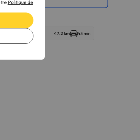
otre
Politique de
47.2 km
43 min