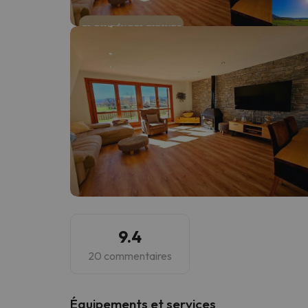
Il semble que notre chercheur se soit égaré. Dè
9.4
20 commentaires
​Équipements et services