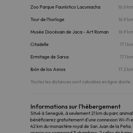
Zoo Parque Faunístico Lacuniacha
16.6 k
Tour de l’horloge
16.9 k
Musée Diocésain de Jaca - Art Roman
16.9 k
Citadelle
17.1 k
Ermitage de Sarsa
17.1 k
Ibón de los Asnos
17.2 k
Toutes les distances sont calculées en ligne droite.
Informations sur l'hébergement
Situé à Senegüé, à seulement 21 km du parc animali
bénéficierez gratuitement d'une connexion Wi-Fi e
42 km du monastère royal de San Juan de la Peña.
spacieuse comprend 3 chambres, 2 salles de bains, d