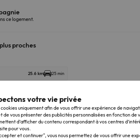
mpagnie
ns ce logement.
 plus proches
25.6 km
25 min
ectons votre vie privée
s cookies uniquement afin de vous offrir une expérience de naviga
31.2 km
31 min
t de vous présenter des publicités personnalisées en fonction de vo
ettent d’afficher du contenu correspondant à vos centres d’intér
site pour vous.
us pouvez accéder à plusieurs stations et profiter de 101 km de pi
Accepter et continuer", vous nous permettez de vous offrir une ex
stún-Candanchú à Candanchú. Vous pouvez également skier à Candanchú 