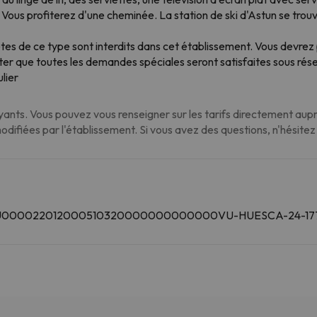
Vous profiterez d'une cheminée. La station de ski d'Astun se trou
êtes de ce type sont interdits dans cet établissement. Vous devrez
oter que toutes les demandes spéciales seront satisfaites sous rése
lier
nts. Vous pouvez vous renseigner sur les tarifs directement auprè
modifiées par l'établissement. Si vous avez des questions, n'hésite
ESFCTU000022012000510320000000000000VU-HUESCA-24-17