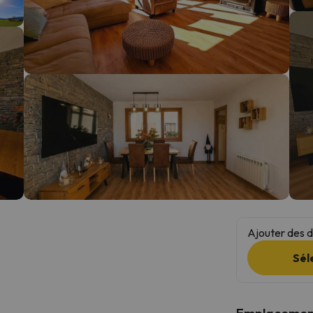
s qu'il aura retrouvé sa boussole, il reviendra.
Ajouter des da
Sél
Emplacemen