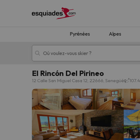
Pyrénées
Alpes
El Rincón Del Pirineo
Séjours au ski
Séjours montagne
12 Calle San Miguel Casa 12, 22666, Senegüé
107.
Oups, nous n'avons pas trouvé de résultats c