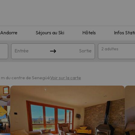
Andorre
Séjours au Ski
Hôtels
Infos Stat
2 adultes
Entrée
Sortie
4 m du centre de Senegüé
Voir sur la carte
orrespondant à votre recherche. Essayez de modifier la destinatio