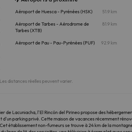
m
Aéroport de Huesca - Pyrénées (HSK)
51.9 km
m
Aéroport de Tarbes - Aérodrome de
81.9 km
Tarbes (XTB)
m
Aéroport de Pau - Pau-Pyrénées (PUF)
92.9 km
m
m
m
 Les distances réelles peuvent varier.
er de Lacuniacha, l'El Rincón del Pirineo propose des hébergement
t d'un parking privé. Cette maison de vacances récemment rénovée
 Cet établissement non-fumeurs se trouve à 24 km de la montagn
u linge de lit, des serviettes, une télévision à écran plat avec se