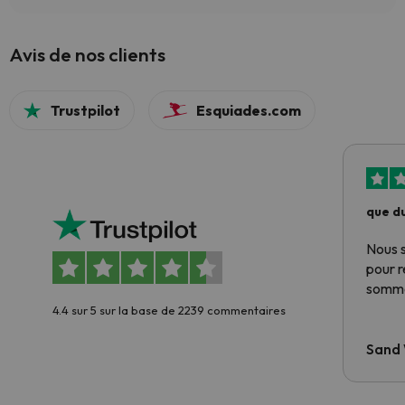
Avis de nos clients
Trustpilot
Esquiades.com
que du
Nous 
pour 
somme
4.4 sur 5 sur la base de 2239 commentaires
Sand