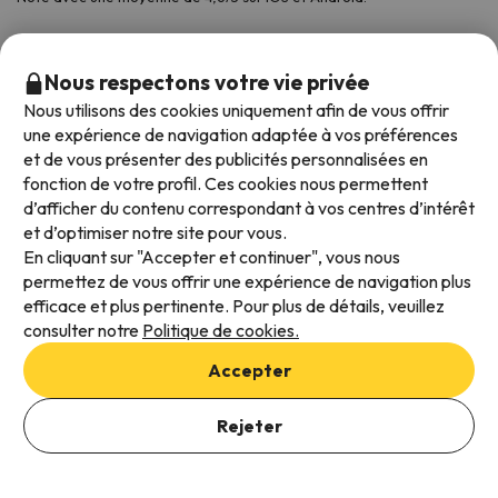
Nous respectons votre vie privée
Nous utilisons des cookies uniquement afin de vous offrir
une expérience de navigation adaptée à vos préférences
et de vous présenter des publicités personnalisées en
fonction de votre profil. Ces cookies nous permettent
d’afficher du contenu correspondant à vos centres d’intérêt
et d’optimiser notre site pour vous.
Modes de paiement disponibles
En cliquant sur "Accepter et continuer", vous nous
permettez de vous offrir une expérience de navigation plus
efficace et plus pertinente. Pour plus de détails, veuillez
consulter notre
Politique de cookies.
Conditions générales d'utilisation
Accepter
Protection des données
Ajouter des dates pour vérifier la disponibilité
Politique en matière de cookies
Rejeter
Sélectionnez les dates de réservation
Viajes para ti S.L.U. Copyright © Esquiades.com 2002-2026