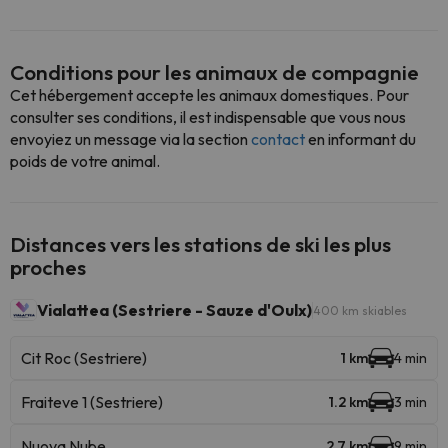
Conditions pour les animaux de compagnie
Cet hébergement accepte les animaux domestiques. Pour
consulter ses conditions, il est indispensable que vous nous
envoyiez un message via la section
contact
en informant du
poids de votre animal.
Distances vers les stations de ski les plus
proches
Vialattea (Sestriere - Sauze d'Oulx)
400 km skiables
Cit Roc (Sestriere)
1 km
4 min
Fraiteve 1 (Sestriere)
1.2 km
3 min
Nuova Nube
2.7 km
9 min