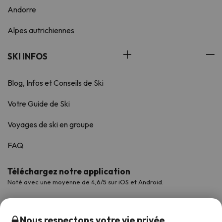
Andorre
Alpes autrichiennes
SKI INFOS
Blog, Infos et Conseils de Ski
Votre Guide de Ski
Voyages de ski en groupe
FAQ
Téléchargez notre application
Noté avec une moyenne de 4,6/5 sur iOS et Android.
Nous respectons votre vie privée