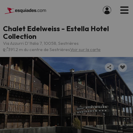
Chalet Edelweiss - Estella Hotel
Collection
Via Azzurri D'Italia 7, 10058, Sestrières
391.2 m du centre de Sestrières
Voir sur la carte