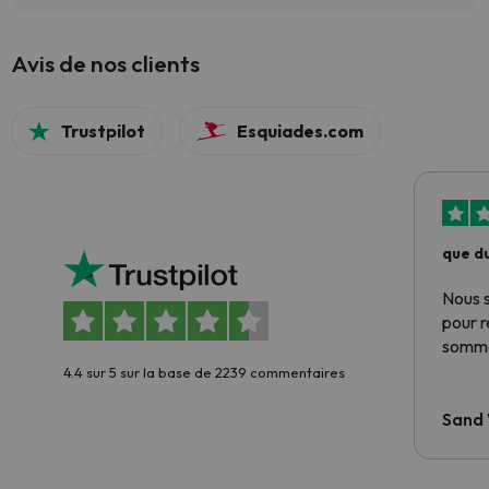
Avis de nos clients
Trustpilot
Esquiades.com
que du
Nous 
pour 
somme
4.4 sur 5 sur la base de 2239 commentaires
Sand