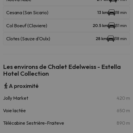
Cesana (San Sicario)
13 km
18 min
Col Boeuf (Claviere)
20.5 km
31 min
Clotes (Sauze d'Oulx)
28 km
38 min
Les environs de Chalet Edelweiss - Estella
Hotel Collection
A proximité
Jolly Market
420 m
Voie lactée
650 m
Télécabine Sestrière-Fraiteve
890 m