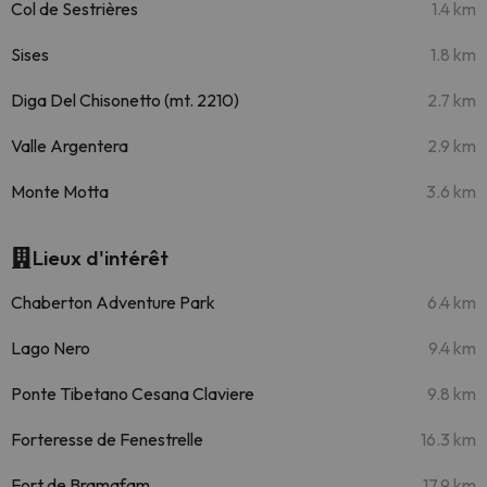
Col de Sestrières
1.4 km
Sises
1.8 km
Diga Del Chisonetto (mt. 2210)
2.7 km
Valle Argentera
2.9 km
Monte Motta
3.6 km
Lieux d'intérêt
Chaberton Adventure Park
6.4 km
Lago Nero
9.4 km
Ponte Tibetano Cesana Claviere
9.8 km
Forteresse de Fenestrelle
16.3 km
Fort de Bramafam
17.9 km