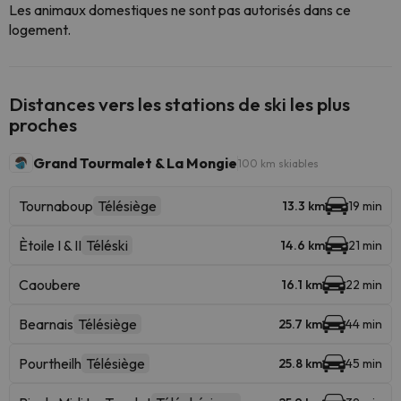
Les animaux domestiques ne sont pas autorisés dans ce
logement.
Distances vers les stations de ski les plus
proches
Grand Tourmalet & La Mongie
100 km skiables
Tournaboup
Télésiège
13.3 km
19 min
Ètoile I & II
Téléski
14.6 km
21 min
Caoubere
16.1 km
22 min
Bearnais
Télésiège
25.7 km
44 min
Pourtheilh
Télésiège
25.8 km
45 min