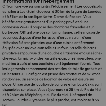
Informations sur l'hébergement
Offrant une vue sur son jardin, l'établissement Les coquelicots
est situé à Luz-Saint-Sauveur, à 30 km de la gare de Lourdes
et à 31 km de la basilique Notre-Dame du Rosaire. Vous
bénéficierez gratuitement d'un parking privé et d'une
connexion Wi-Fi. Il propose des chambres familiales et un
barbecue. Offrant une vue sur la montagne, cette maison de
vacances dispose d'une terrasse, d'un coin salon, d'une
télévision à écran plat ainsi que d'une cuisine entièrement
équipée avec un lave-vaisselle et un four. Sa salle de bains
privative est pourvue d'une douche à l'italienne et d'un sèche-
cheveux. Un micro-ondes, un grille-pain, un réfrigérateur, une
machine à café et une bouilloire sont également fournis. Tous
les logements comprennent des articles de toilette gratuits et
un lecteur CD. La région est prisée des amateurs de ski et de
randonnée. Un service de location de vélos est assuré sur
place. Un service de location de voitures et un local à skis sont
disponibles sur place. Vous séjournerez à 25 km du Pic du Midi
et à 26 km du téléphérique du Pic du Midi. L'aéroport de
Tarbes-Lourdes-Pyrénées, le plus proche, est implanté à 38
km.