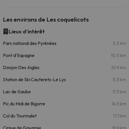
Les environs de Les coquelicots
Lieux d'intérêt
Parc national des Pyrénées
5.5 km
Pont d'Espagne
10.5 km
Donjon Des Aigles
10.9 km
Station de Ski Cauterets-Le Lys
11.3 km
Lac de Gaube
11.3 km
Pic du Midi de Bigorre
14.5 km
Col du Tourmalet
17.1 km
Cirque de Gavarnie
19.9 km