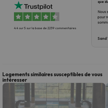
que du
Nous 
pour 
somme
4.4 sur 5 sur la base de 2239 commentaires
Sand
Logements similaires susceptibles de vous
intéresser