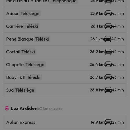
Pic du Midi Le Taoulet
Téléphérique
25.9 km
39 min
Adour
Télésiège
25.9 km
45 min
Carrière
Téléski
26.1 km
44 min
Pene Blanque
Téléski
26.1 km
40 min
Cortail
Téléski
26.2 km
44 min
Chapelle
Télésiège
26.4 km
45 min
Baby I & II
Téléski
26.7 km
46 min
Sud
Télésiège
26.8 km
42 min
Luz Ardiden
60 km skiables
Aulian Express
14.9 km
27 min