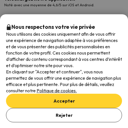
Noté avec une moyenne de 4,6/5 sur iOS et Android.
Nous respectons votre vie privée
Nous utilisons des cookies uniquement afin de vous offrir
une expérience de navigation adaptée à vos préférences
et de vous présenter des publicités personnalisées en
fonction de votre profil. Ces cookies nous permettent
d’afficher du contenu correspondant à vos centres d’intérêt
et d’optimiser notre site pour vous.
Modes de paiement disponibles
En cliquant sur "Accepter et continuer", vous nous
permettez de vous offrir une expérience de navigation plus
efficace et plus pertinente. Pour plus de détails, veuillez
consulter notre
Politique de cookies.
Conditions générales d'utilisation
Accepter
Protection des données
Ajouter des dates pour vérifier la disponibilité
Politique en matière de cookies
Rejeter
Sélectionnez les dates de réservation
Viajes para ti S.L.U. Copyright © Esquiades.com 2002-2026